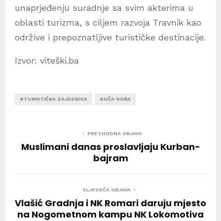
unaprjeđenju suradnje sa svim akterima u
oblasti turizma, s ciljem razvoja Travnik kao
održive i prepoznatljive turističke destinacije.
Izvor: viteški.ba
#TURISTIČKA ZAJEDNICA
GUČA GORA
PRETHODNA OBJAVA
Muslimani danas proslavljaju Kurban-
bajram
SLJEDEĆA OBJAVA
Vlašić Gradnja i NK Romari daruju mjesto
na Nogometnom kampu NK Lokomotiva