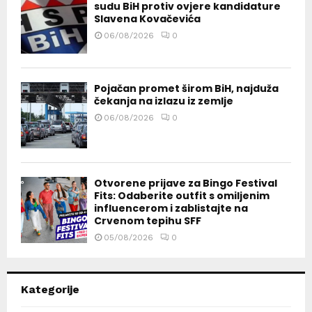
sudu BiH protiv ovjere kandidature
Slavena Kovačevića
06/08/2026
0
Pojačan promet širom BiH, najduža
čekanja na izlazu iz zemlje
06/08/2026
0
Otvorene prijave za Bingo Festival
Fits: Odaberite outfit s omiljenim
influencerom i zablistajte na
Crvenom tepihu SFF
05/08/2026
0
Kategorije