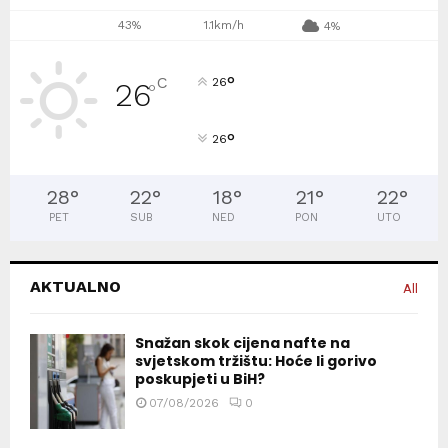
43%
1.1km/h
4%
°
C
26
26
°
°
26
28
°
22
°
18
°
21
°
22
°
PET
SUB
NED
PON
UTO
AKTUALNO
All
Snažan skok cijena nafte na
svjetskom tržištu: Hoće li gorivo
poskupjeti u BiH?
07/08/2026
0