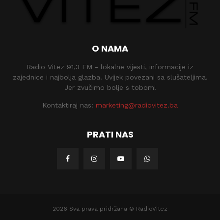
O NAMA
Radio Vitez 91,3 FM - lokalne vijesti, informacije iz
zajednice i najbolja glazba. Uvijek povezani sa slušateljima.
Jer zvučimo bolje s tobom!
Kontaktiraj nas:
marketing@radiovitez.ba
PRATI NAS
2026 Sva prava pridržana © RadioVitez