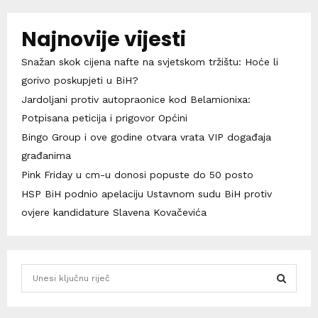
Najnovije vijesti
Snažan skok cijena nafte na svjetskom tržištu: Hoće li
gorivo poskupjeti u BiH?
Jardoljani protiv autopraonice kod Belamionixa:
Potpisana peticija i prigovor Općini
Bingo Group i ove godine otvara vrata VIP događaja
građanima
Pink Friday u cm-u donosi popuste do 50 posto
HSP BiH podnio apelaciju Ustavnom sudu BiH protiv
ovjere kandidature Slavena Kovačevića
S
e
a
S
r