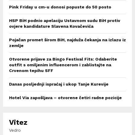
Pink Friday u cm-u donosi popuste do 50 posto
HSP BiH podnio apelaciju Ustavnom sudu BiH protiv
ovjere kandidature Slavena Kovačevića
Pojačan promet širom BiH, najduža čekanja na izlazu iz
zemlje
Otvorene prijave za Bingo Festival Fits: Odaberite
outfit s omiljenim influencerom i zablistajte na
Crvenom tepihu SFF
Danas posljednji ispraćaj i ukop Tanje Kurevije
Hotel Via zapošljava – otvorene četiri radne pozicije
Vitez
Vedro