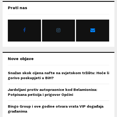
c
E
Prati nas
h
f
A
o
r
R
:
C
H
Nove objave
Snažan skok cijena nafte na svjetskom tržištu: Hoće li
gorivo poskupjeti u BiH?
Jardoljani protiv autopraonice kod Belamionixa:
Potpisana peticija i prigovor Općini
Bingo Group i ove godine otvara vrata VIP događaja
građanima