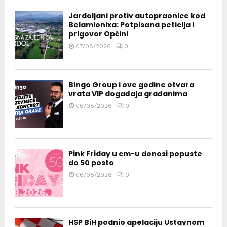
Jardoljani protiv autopraonice kod
Belamionixa: Potpisana peticija i
prigovor Općini
07/08/2026
0
Bingo Group i ove godine otvara
vrata VIP događaja građanima
06/08/2026
0
Pink Friday u cm-u donosi popuste
do 50 posto
06/08/2026
0
HSP BiH podnio apelaciju Ustavnom