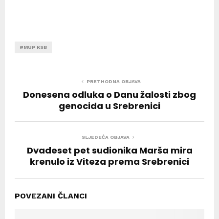
#MUP KSB
PRETHODNA OBJAVA
Donesena odluka o Danu žalosti zbog
genocida u Srebrenici
SLJEDEĆA OBJAVA
Dvadeset pet sudionika Marša mira
krenulo iz Viteza prema Srebrenici
POVEZANI ČLANCI