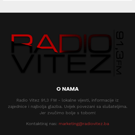
O NAMA
Radio Vitez 91,3 FM - lokalne vijesti, informacije iz
zajednice i najbolja glazba. Uvijek povezani sa slušateljima.
Jer zvučimo bolje s tobom!
Kontaktiraj nas:
marketing@radiovitez.ba