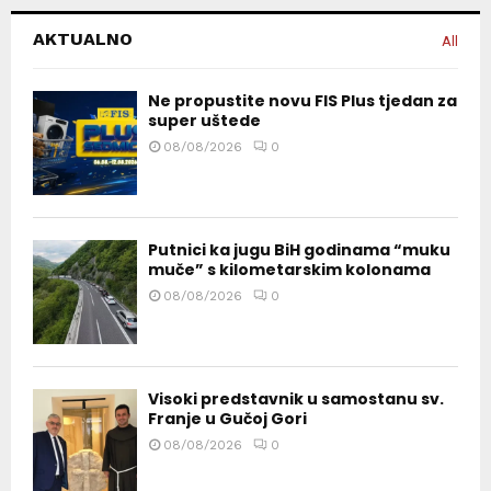
AKTUALNO
All
Ne propustite novu FIS Plus tjedan za
super uštede
08/08/2026
0
Putnici ka jugu BiH godinama “muku
muče” s kilometarskim kolonama
08/08/2026
0
Visoki predstavnik u samostanu sv.
Franje u Gučoj Gori
08/08/2026
0