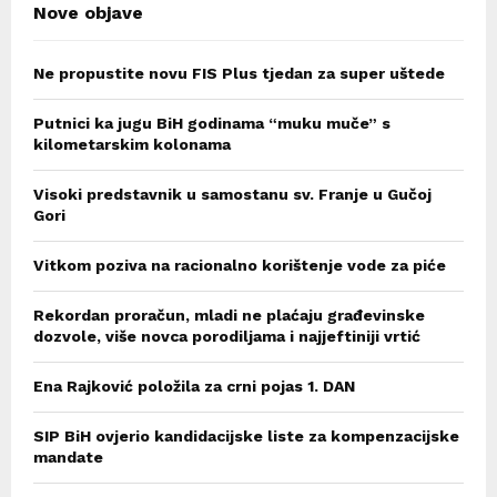
Nove objave
Ne propustite novu FIS Plus tjedan za super uštede
Putnici ka jugu BiH godinama “muku muče” s
kilometarskim kolonama
Visoki predstavnik u samostanu sv. Franje u Gučoj
Gori
Vitkom poziva na racionalno korištenje vode za piće
Rekordan proračun, mladi ne plaćaju građevinske
dozvole, više novca porodiljama i najjeftiniji vrtić
Ena Rajković položila za crni pojas 1. DAN
SIP BiH ovjerio kandidacijske liste za kompenzacijske
mandate