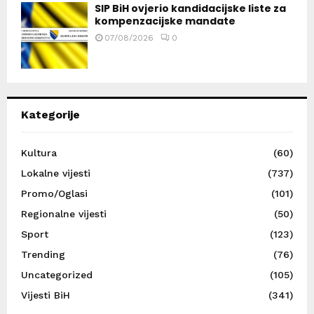
SIP BiH ovjerio kandidacijske liste za
kompenzacijske mandate
07/08/2026
0
Kategorije
Kultura
(60)
Lokalne vijesti
(737)
Promo/Oglasi
(101)
Regionalne vijesti
(50)
Sport
(123)
Trending
(76)
Uncategorized
(105)
Vijesti BiH
(341)