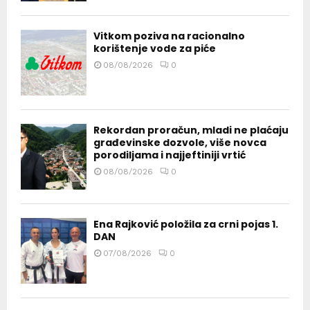
Vitkom poziva na racionalno
korištenje vode za piće
08/08/2026
0
Rekordan proračun, mladi ne plaćaju
građevinske dozvole, više novca
porodiljama i najjeftiniji vrtić
08/08/2026
0
Ena Rajković položila za crni pojas 1.
DAN
07/08/2026
0