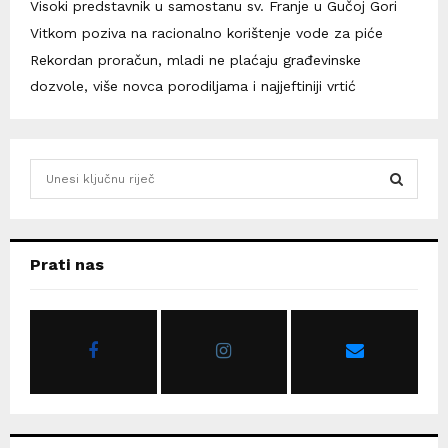
Visoki predstavnik u samostanu sv. Franje u Gučoj Gori
Vitkom poziva na racionalno korištenje vode za piće
Rekordan proračun, mladi ne plaćaju građevinske
dozvole, više novca porodiljama i najjeftiniji vrtić
S
e
a
S
r
c
E
Prati nas
h
f
A
o
r
R
:
C
H