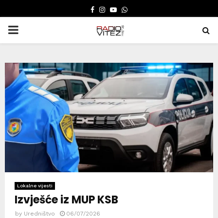
FACEBOOK
INSTAGRAM
YOUTUBE
WHATSAPP
PRIMARY
MENU
Lokalne vijesti
Izvješće iz MUP KSB
by
Uredništvo
06/07/2026