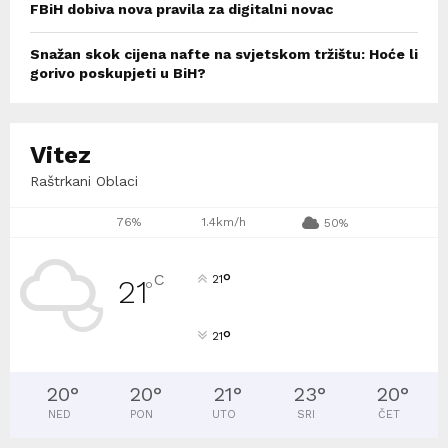
FBiH dobiva nova pravila za digitalni novac
Snažan skok cijena nafte na svjetskom tržištu: Hoće li
gorivo poskupjeti u BiH?
Vitez
Raštrkani Oblaci
76%
1.4km/h
50%
°
C
21
21
°
°
21
20
°
20
°
21
°
23
°
20
°
NED
PON
UTO
SRI
ČET