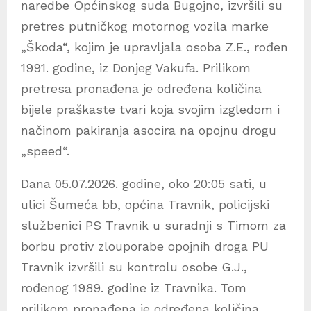
naredbe Općinskog suda Bugojno, izvršili su
pretres putničkog motornog vozila marke
„Škoda“, kojim je upravljala osoba Z.E., rođen
1991. godine, iz Donjeg Vakufa. Prilikom
pretresa pronađena je određena količina
bijele praškaste tvari koja svojim izgledom i
načinom pakiranja asocira na opojnu drogu
„speed“.
Dana 05.07.2026. godine, oko 20:05 sati, u
ulici Šumeća bb, općina Travnik, policijski
službenici PS Travnik u suradnji s Timom za
borbu protiv zlouporabe opojnih droga PU
Travnik izvršili su kontrolu osobe G.J.,
rođenog 1989. godine iz Travnika. Tom
prilikom pronađena je određena količina