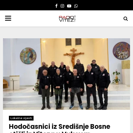
FACEBOOK
INSTAGRAM
YOUTUBE
WHATSAPP
PRIMARY
MENU
Lokalne vijesti
Hodočasnici iz Središnje Bosne