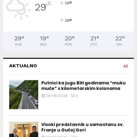
°
C
29
29
°
°
29
29
°
19
°
20
°
21
°
22
°
SUB
NED
PON
UTO
SRI
AKTUALNO
All
Putnici ka jugu BiH godinama “muku
muče” s kilometarskim kolonama
08/08/2026
0
Visoki predstavnik u samostanu sv.
Franje u Gučoj Gori