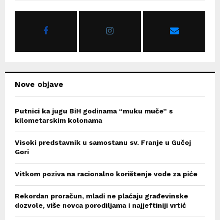
f
A
o
r
R
:
C
H
Nove objave
Putnici ka jugu BiH godinama “muku muče” s
kilometarskim kolonama
Visoki predstavnik u samostanu sv. Franje u Gučoj
Gori
Vitkom poziva na racionalno korištenje vode za piće
Rekordan proračun, mladi ne plaćaju građevinske
dozvole, više novca porodiljama i najjeftiniji vrtić