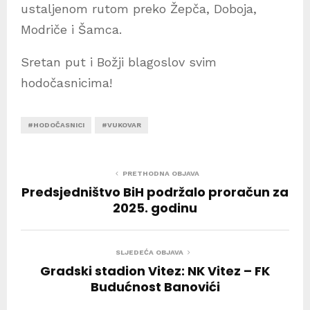
ustaljenom rutom preko Žepča, Doboja,
Modriče i Šamca.
Sretan put i Božji blagoslov svim
hodočasnicima!
#HODOČASNICI
#VUKOVAR
PRETHODNA OBJAVA
Predsjedništvo BiH podržalo proračun za
2025. godinu
SLJEDEĆA OBJAVA
Gradski stadion Vitez: NK Vitez – FK
Budućnost Banovići