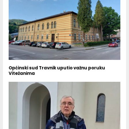
Općinski sud Travnik uputio važnu poruku
Vitežanima