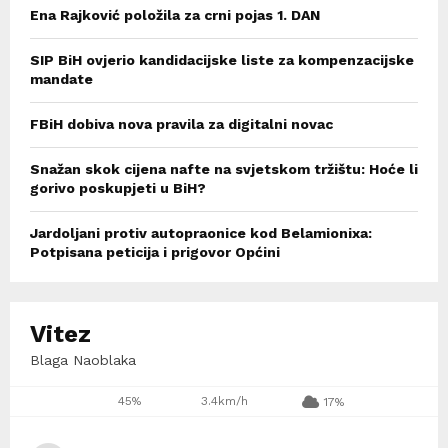
Ena Rajković položila za crni pojas 1. DAN
SIP BiH ovjerio kandidacijske liste za kompenzacijske
mandate
FBiH dobiva nova pravila za digitalni novac
Snažan skok cijena nafte na svjetskom tržištu: Hoće li
gorivo poskupjeti u BiH?
Jardoljani protiv autopraonice kod Belamionixa:
Potpisana peticija i prigovor Općini
Vitez
Blaga Naoblaka
45%
3.4km/h
17%