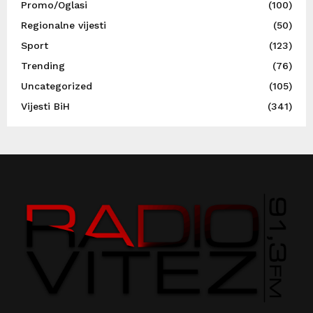
Promo/Oglasi
(100)
Regionalne vijesti
(50)
Sport
(123)
Trending
(76)
Uncategorized
(105)
Vijesti BiH
(341)