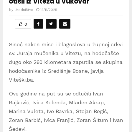
otišli iz Viteza u Vukovar
by
Uredništvo
12/11/2025
0
Sinoć nakon mise i blagoslova u župnoj crkvi
sv. Juraja mučenika u Vitezu, na hodočašće
dugo oko 260 kilometara zaputila se skupina
hodočasnika iz Središnje Bosne, javlja
Viteški.ba.
Ove godine na put su se odlučili Ivan
Rajković, Ivica Kolenda, Mladen Akrap,
Marina Vuleta, Ivo Bavrka, Stojan Begić,
Zoran Barbić, Ivica Franjić, Zoran Šitum i Ivan
Šedevi.