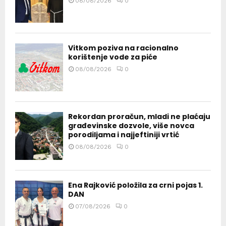
08/08/2026
0
Vitkom poziva na racionalno
korištenje vode za piće
08/08/2026
0
Rekordan proračun, mladi ne plaćaju
građevinske dozvole, više novca
porodiljama i najjeftiniji vrtić
08/08/2026
0
Ena Rajković položila za crni pojas 1.
DAN
07/08/2026
0