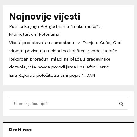
Najnovije vijesti
Putnici ka jugu BiH godinama “muku muče” s
kilometarskim kolonama
Visoki predstavnik u samostanu sv. Franje u Gučoj Gori
Vitkom poziva na racionalno korištenje vode za piće
Rekordan proračun, mladi ne plaćaju građevinske
dozvole, više novca porodiljama i najjeftiniji vrtić
Ena Rajković položila za crni pojas 1. DAN
S
e
a
S
r
c
E
Prati nas
h