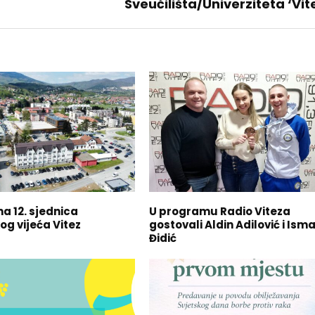
Sveučilišta/Univerziteta ‘Vit
a 12. sjednica
U programu Radio Viteza
og vijeća Vitez
gostovali Aldin Adilović i Isma
Đidić