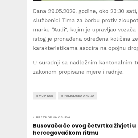
Dana 29.05.2026. godine, oko 23:30 sati, u
službenici Tima za borbu protiv zloupot
marke “Audi“, kojim je upravljao vozača 
istog je pronađena određena količina ze
karakteristikama asocira na opojnu dro
U suradnji sa nadležnim kantonalnim t
zakonom propisane mjere i radnje.
#MUP KSB
#POLICIJSKA AKCIJA
PRETHODNA OBJAVA
Busovača će ovog četvrtka živjeti u
hercegovačkom ritmu