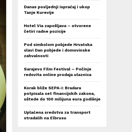
Danas posljednji ispraćaj i ukop
Tanje Kurevije
Hotel Via zapošljava – otvorene
četiri radne pozicije
Pod simbolom pobjede Hrvatska
slavi Dan pobjede i domovinske
zahvalnosti
Sarajevo Film Festival – Počinje
redovita online prodaja ulaznica
Korak bliže SEPA-i: Bradara
potpisala set financijskih zakona,
uštede do 100 milijuna eura godišnje
Uplaćena sredstva za transport
stradalih na Elbrusu