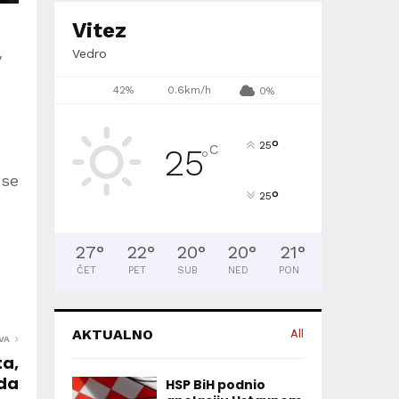
Vitez
Vedro
v
42%
0.6km/h
0%
°
25
C
25
°
 se
°
25
27
°
22
°
20
°
20
°
21
°
ČET
PET
SUB
NED
PON
AKTUALNO
All
VA
a,
da
HSP BiH podnio