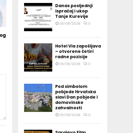
Danas posljednji
ispraćaj i ukop
Tanje Kurevije
05/08/2026
0
kog
Hotel Via zapošljava
– otvorene četiri
radne pozicije
05/08/2026
0
Pod simbolom
pobjede Hrvatska
slavi Dan pobjede i
domovinske
zahvalnosti
05/08/2026
0
Sarajevo Film