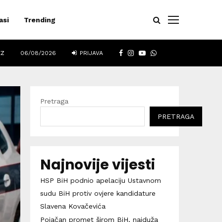
asi
Trending
FACEBOOK
INSTAGRAM
YOUTUBE
WHATSAPP
EZ
06/08/2026
PRIJAVA
Pretraga
PRETRAGA
Najnovije vijesti
HSP BiH podnio apelaciju Ustavnom
sudu BiH protiv ovjere kandidature
Slavena Kovačevića
Pojačan promet širom BiH, najduža