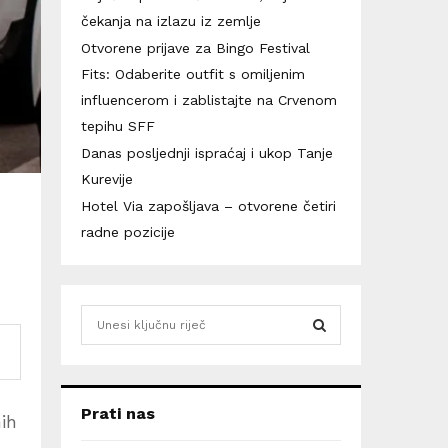
čekanja na izlazu iz zemlje
Otvorene prijave za Bingo Festival
Fits: Odaberite outfit s omiljenim
influencerom i zablistajte na Crvenom
tepihu SFF
Danas posljednji ispraćaj i ukop Tanje
Kurevije
Hotel Via zapošljava – otvorene četiri
radne pozicije
S
e
a
S
r
c
E
Prati nas
ih
h
f
A