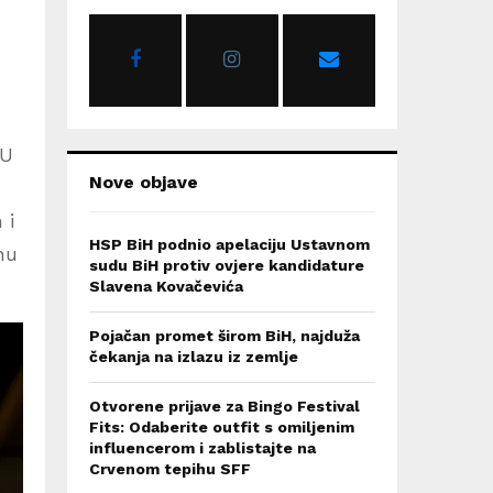
o
r
R
:
C
H
 U
Nove objave
 i
HSP BiH podnio apelaciju Ustavnom
nu
sudu BiH protiv ovjere kandidature
Slavena Kovačevića
Pojačan promet širom BiH, najduža
čekanja na izlazu iz zemlje
Otvorene prijave za Bingo Festival
Fits: Odaberite outfit s omiljenim
influencerom i zablistajte na
Crvenom tepihu SFF