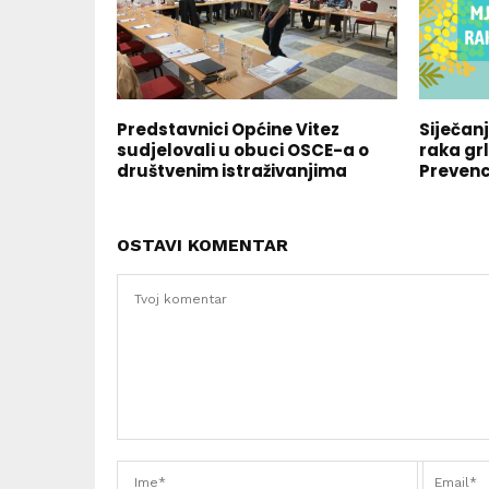
Predstavnici Općine Vitez
Siječan
sudjelovali u obuci OSCE-a o
raka gr
društvenim istraživanjima
Prevenc
OSTAVI KOMENTAR