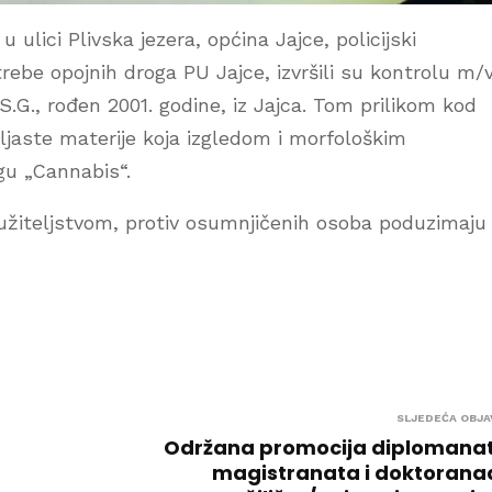
 ulici Plivska jezera, općina Jajce, policijski
rebe opojnih droga PU Jajce, izvršili su kontrolu m/
S.G., rođen 2001. godine, iz Jajca. Tom prilikom kod
ljaste materije koja izgledom i morfološkim
gu „Cannabis“.
užiteljstvom, protiv osumnjičenih osoba poduzimaju
SLJEDEĆA OBJA
Održana promocija diplomanat
magistranata i doktorana