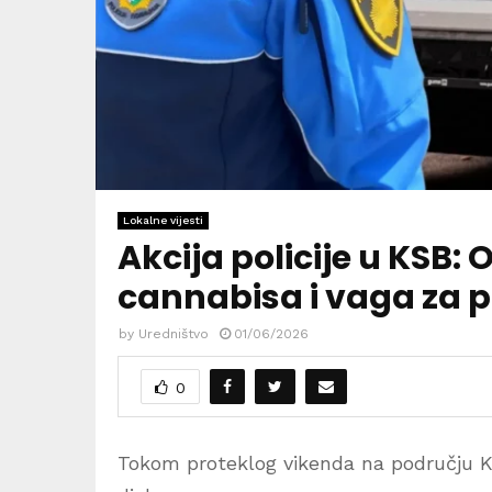
Lokalne vijesti
Akcija policije u KSB:
cannabisa i vaga za p
by
Uredništvo
01/06/2026
0
Tokom proteklog vikenda na području Ka