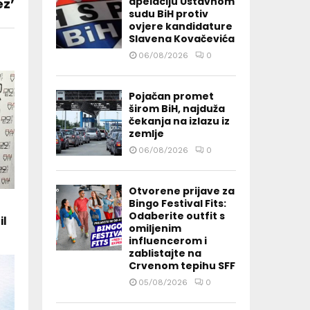
apelaciju Ustavnom
ez’
sudu BiH protiv
ovjere kandidature
Slavena Kovačevića
06/08/2026
0
Pojačan promet
širom BiH, najduža
čekanja na izlazu iz
zemlje
06/08/2026
0
Otvorene prijave za
Bingo Festival Fits:
Odaberite outfit s
il
omiljenim
influencerom i
zablistajte na
Crvenom tepihu SFF
05/08/2026
0