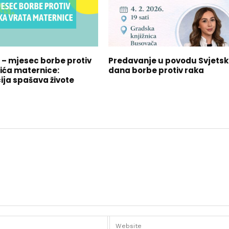
j – mjesec borbe protiv
Predavanje u povodu Svjets
lića maternice:
dana borbe protiv raka
ija spašava živote