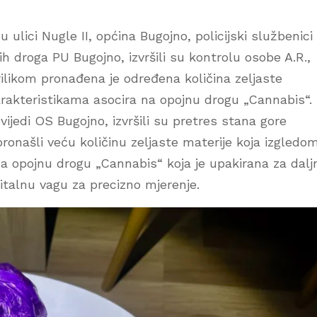
u ulici Nugle II, općina Bugojno, policijski službenici
h droga PU Bugojno, izvršili su kontrolu osobe A.R.,
ilikom pronađena je određena količina zeljaste
arakteristikama asocira na opojnu drogu „Cannabis“.
ijedi OS Bugojno, izvršili su pretres stana gore
onašli veću količinu zeljaste materije koja izgledom
a opojnu drogu „Cannabis“ koja je upakirana za dalj
igitalnu vagu za precizno mjerenje.