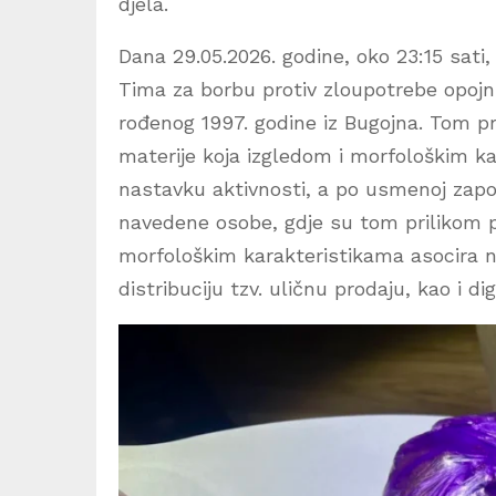
djela.
Dana 29.05.2026. godine, oko 23:15 sati, 
Tima za borbu protiv zloupotrebe opojni
rođenog 1997. godine iz Bugojna. Tom pr
materije koja izgledom i morfološkim k
nastavku aktivnosti, a po usmenoj zapov
navedene osobe, gdje su tom prilikom pr
morfološkim karakteristikama asocira n
distribuciju tzv. uličnu prodaju, kao i d