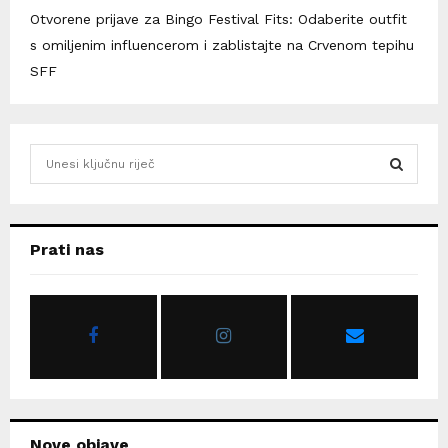
Otvorene prijave za Bingo Festival Fits: Odaberite outfit
s omiljenim influencerom i zablistajte na Crvenom tepihu
SFF
S
e
a
S
r
c
E
Prati nas
h
f
A
o
r
R
:
C
H
Nove objave