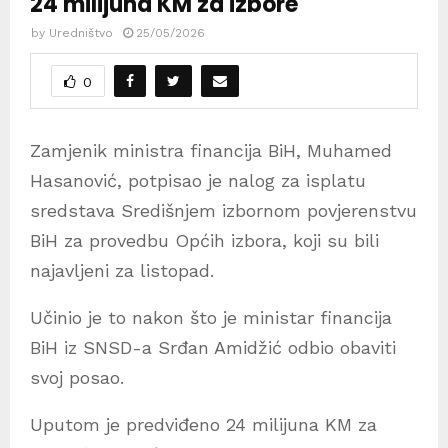
24 milijuna KM za izbore
by
Uredništvo
25/05/2026
0
Zamjenik ministra financija BiH, Muhamed
Hasanović, potpisao je nalog za isplatu
sredstava Središnjem izbornom povjerenstvu
BiH za provedbu Općih izbora, koji su bili
najavljeni za listopad.
Učinio je to nakon što je ministar financija
BiH iz SNSD-a Srđan Amidžić odbio obaviti
svoj posao.
Uputom je predviđeno 24 milijuna KM za