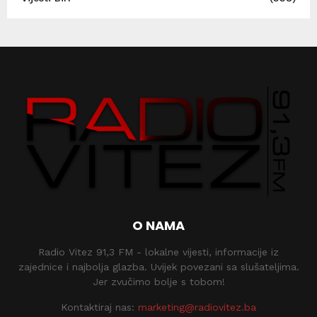
O NAMA
Radio Vitez 91,3 FM - lokalne vijesti, informacije iz
zajednice i najbolja glazba. Uvijek povezani sa slušateljima.
Jer zvučimo bolje s tobom!
Kontaktiraj nas:
marketing@radiovitez.ba