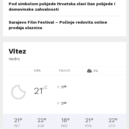
Pod simbolom pobjede Hrvatska slavi Dan pobjede i
domovinske zahvalnosti
Sarajevo Film Festival – Počinje redovita online
prodaja ulaznica
Vitez
Vedro
49%
1.1km/h
5%
°
C
21
21
°
°
21
21
°
22
°
18
°
21
°
22
°
PET
SUB
NED
PON
UTO