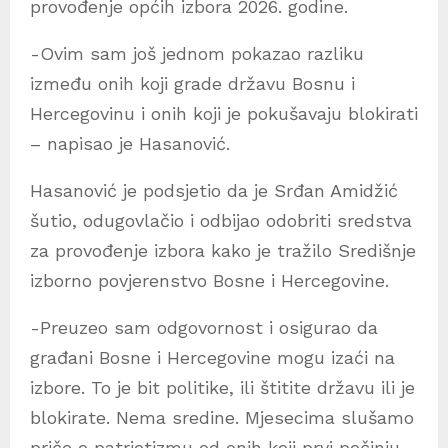
provođenje općih izbora 2026. godine.
-Ovim sam još jednom pokazao razliku
između onih koji grade državu Bosnu i
Hercegovinu i onih koji je pokušavaju blokirati
– napisao je Hasanović.
Hasanović je podsjetio da je Srđan Amidžić
šutio, odugovlačio i odbijao odobriti sredstva
za provođenje izbora kako je tražilo Središnje
izborno povjerenstvo Bosne i Hercegovine.
-Preuzeo sam odgovornost i osigurao da
građani Bosne i Hercegovine mogu izaći na
izbore. To je bit politike, ili štitite državu ili je
blokirate. Nema sredine. Mjesecima slušamo
priče o patriotizmu od onih koji prvi počinju