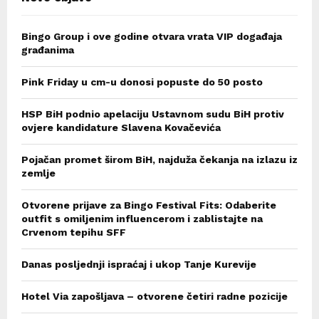
Bingo Group i ove godine otvara vrata VIP događaja
građanima
Pink Friday u cm-u donosi popuste do 50 posto
HSP BiH podnio apelaciju Ustavnom sudu BiH protiv
ovjere kandidature Slavena Kovačevića
Pojačan promet širom BiH, najduža čekanja na izlazu iz
zemlje
Otvorene prijave za Bingo Festival Fits: Odaberite
outfit s omiljenim influencerom i zablistajte na
Crvenom tepihu SFF
Danas posljednji ispraćaj i ukop Tanje Kurevije
Hotel Via zapošljava – otvorene četiri radne pozicije