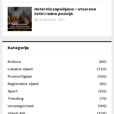
Hotel Via zapošljava – otvorene
četiri radne pozicije
05/08/2026
0
Kategorije
Kultura
(60)
Lokalne vijesti
(733)
Promo/Oglasi
(100)
Regionalne vijesti
(50)
Sport
(122)
Trending
(75)
Uncategorized
(105)
Vijesti BiH
(338)