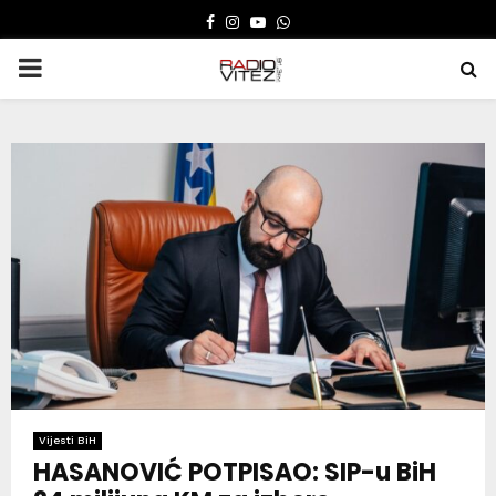
FACEBOOK
INSTAGRAM
YOUTUBE
WHATSAPP
PRIMARY
MENU
Vijesti BiH
HASANOVIĆ POTPISAO: SIP-u BiH