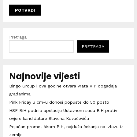
Pretraga
PRETRAGA
Najnovije vijesti
Bingo Group i ove godine otvara vrata VIP događaja
građanima
Pink Friday u cm-u donosi popuste do 50 posto
HSP BiH podnio apelaciju Ustavnom sudu BiH protiv
ovjere kandidature Slavena Kovačevića
Pojačan promet širom BiH, najduža čekanja na izlazu iz
zemlje