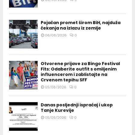
Pojačan promet širom BiH, najduža
čekanja na izlazu iz zemlje
06/08/2026
0
Otvorene prijave za Bingo Festival
Fits: Odaberite outfit s omiljenim
influencerom i zablistajte na
Crvenom tepihu SFF
05/08/2026
0
Danas posljednji ispraćaj i ukop
Tanje Kurevije
05/08/2026
0