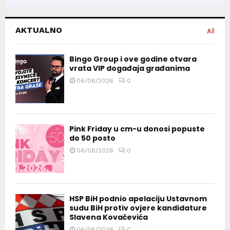
AKTUALNO
All
Bingo Group i ove godine otvara
vrata VIP događaja građanima
06/08/2026
0
Pink Friday u cm-u donosi popuste
do 50 posto
06/08/2026
0
HSP BiH podnio apelaciju Ustavnom
sudu BiH protiv ovjere kandidature
Slavena Kovačevića
06/08/2026
0