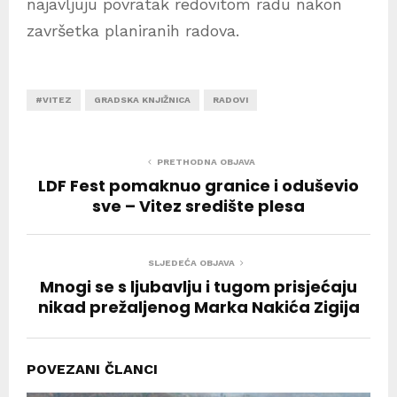
najavljuju povratak redovitom radu nakon
završetka planiranih radova.
#VITEZ
GRADSKA KNJIŽNICA
RADOVI
PRETHODNA OBJAVA
LDF Fest pomaknuo granice i oduševio
sve – Vitez središte plesa
SLJEDEĆA OBJAVA
Mnogi se s ljubavlju i tugom prisjećaju
nikad prežaljenog Marka Nakića Zigija
POVEZANI ČLANCI