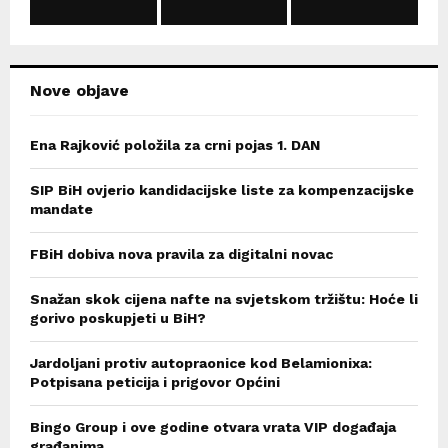
C
H
Nove objave
Ena Rajković položila za crni pojas 1. DAN
SIP BiH ovjerio kandidacijske liste za kompenzacijske
mandate
FBiH dobiva nova pravila za digitalni novac
Snažan skok cijena nafte na svjetskom tržištu: Hoće li
gorivo poskupjeti u BiH?
Jardoljani protiv autopraonice kod Belamionixa:
Potpisana peticija i prigovor Općini
Bingo Group i ove godine otvara vrata VIP događaja
građanima