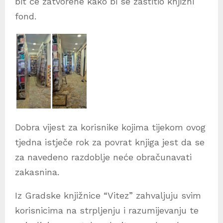
bit će zatvorene kako bi se zaštitio knjižni
fond.
Dobra vijest za korisnike kojima tijekom ovog
tjedna istječe rok za povrat knjiga jest da se
za navedeno razdoblje neće obračunavati
zakasnina.
Iz Gradske knjižnice “Vitez” zahvaljuju svim
korisnicima na strpljenju i razumijevanju te