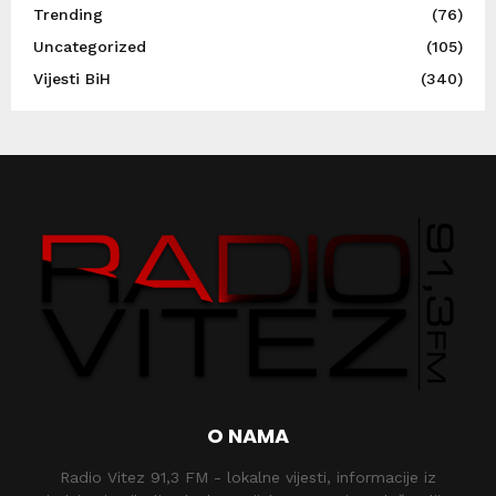
Trending
(76)
Uncategorized
(105)
Vijesti BiH
(340)
O NAMA
Radio Vitez 91,3 FM - lokalne vijesti, informacije iz