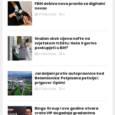
FBiH dobiva nova pravila za digitalni
novac
07/08/2026
0
Snažan skok cijena nafte na
svjetskom tržištu: Hoće li gorivo
poskupjeti u BiH?
07/08/2026
0
Jardoljani protiv autopraonice kod
Belamionixa: Potpisana peticija i
prigovor Općini
07/08/2026
0
Bingo Group i ove godine otvara
vrata VIP događaja građanima