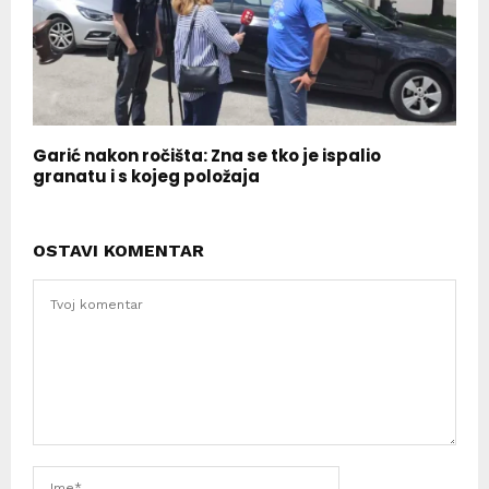
Garić nakon ročišta: Zna se tko je ispalio
granatu i s kojeg položaja
OSTAVI KOMENTAR