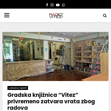
FACEBOOK
INSTAGRAM
YOUTUBE
WHATSAPP
PRIMARY
MENU
Lokalne vijesti
Gradska knjižnica “Vitez”
privremeno zatvara vrata zbog
radova