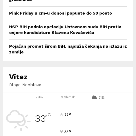
Pink Friday u cm-u donosi popuste do 50 posto
HSP BiH podnio apelaciju Ustavnom sudu BiH protiv
ovjere kandidature Slavena Kovačevića
Pojačan promet širom BiH, najduža čekanja na izlazu iz
zemlje
Vitez
Blaga Naoblaka
29%
3.3km/h
21%
°
C
33
33
°
°
33