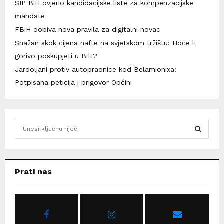
SIP BiH ovjerio kandidacijske liste za kompenzacijske
mandate
FBiH dobiva nova pravila za digitalni novac
Snažan skok cijena nafte na svjetskom tržištu: Hoće li
gorivo poskupjeti u BiH?
Jardoljani protiv autopraonice kod Belamionixa:
Potpisana peticija i prigovor Općini
S
e
a
S
r
c
E
Prati nas
h
f
A
o
r
R
: