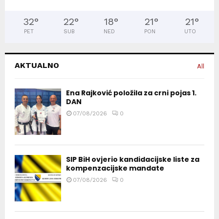
32
°
22
°
18
°
21
°
21
°
PET
SUB
NED
PON
UTO
AKTUALNO
All
Ena Rajković položila za crni pojas 1.
DAN
07/08/2026
0
SIP BiH ovjerio kandidacijske liste za
kompenzacijske mandate
07/08/2026
0