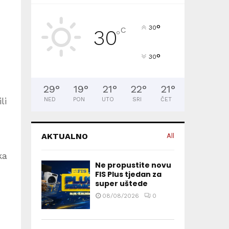
°
30
C
30
°
°
30
29
°
19
°
21
°
22
°
21
°
li
NED
PON
UTO
SRI
ČET
AKTUALNO
All
ka
Ne propustite novu
FIS Plus tjedan za
super uštede
08/08/2026
0