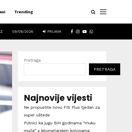
asi
Trending
FACEBOOK
INSTAGRAM
YOUTUBE
WHATSAPP
EZ
09/08/2026
PRIJAVA
Pretraga
PRETRAGA
Najnovije vijesti
Ne propustite novu FIS Plus tjedan za
super uštede
Putnici ka jugu BiH godinama “muku
muče” s kilometarskim kolonama