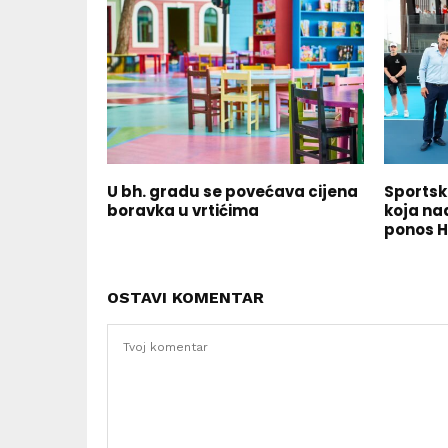
U bh. gradu se povećava cijena
Sportsk
boravka u vrtićima
koja nad
ponos H
OSTAVI KOMENTAR