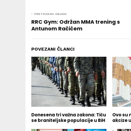
PRETHODNA OBJAVA
RRC Gym: Održan MMA trening s
Antunom Račićem
POVEZANI ČLANCI
Donesena tri važna zakona: Tiču
Ovo su n
se braniteljske populacije u BiH
akcize u