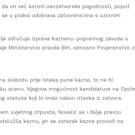
a da on već koristi vanzatvorske pogodnosti, poput
 se u praksi odobrava zatvorenicima s uzornim
ije odlučuje Uprava Kazneno-popravnog zavoda u
je Ministarstvo pravde BiH, odnosno Povjerenstvo z
na slobodu prije isteka pune kazne, to ne bi
tičku scenu. Njegova mogućnost kandidature na Opći
og statusa koji bi imao nakon izlaska iz zatvora.
em uvjetnog otpusta, Novalić se i dalje pravno
dslužila kaznu, jer se ostatak kazne provodi na