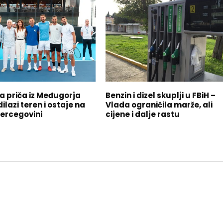
a priča iz Međugorja
Benzin i dizel skuplji u FBiH –
ilazi teren i ostaje na
Vlada ograničila marže, ali
ercegovini
cijene i dalje rastu