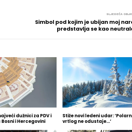
SLJEDEĆA OBJA
Simbol pod kojim je ubijan moj na
predstavlja se kao neutra
ajveći dužnici za PDV i
Stiže novi ledeni udar: ‘Polarn
 Bosni i Hercegovini
vrtlog ne odustaje…’