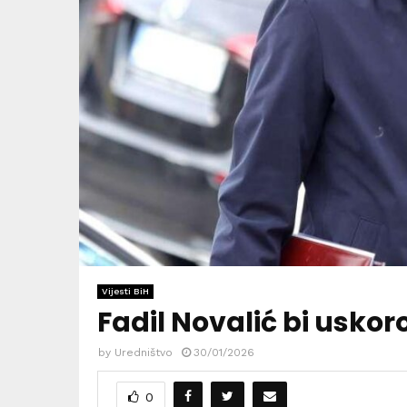
Vijesti BiH
Fadil Novalić bi uskor
by
Uredništvo
30/01/2026
0