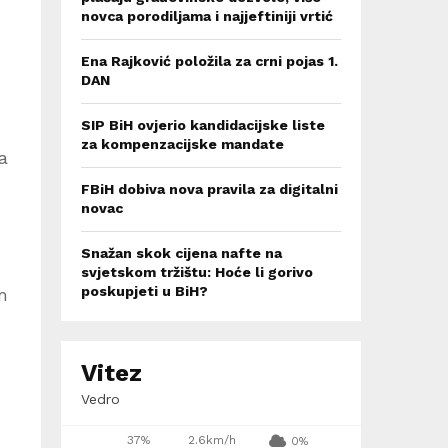
novca porodiljama i najjeftiniji vrtić
Ena Rajković položila za crni pojas 1.
DAN
SIP BiH ovjerio kandidacijske liste
za kompenzacijske mandate
a
FBiH dobiva nova pravila za digitalni
novac
Snažan skok cijena nafte na
svjetskom tržištu: Hoće li gorivo
poskupjeti u BiH?
m
Vitez
Vedro
37%
2.6km/h
0%