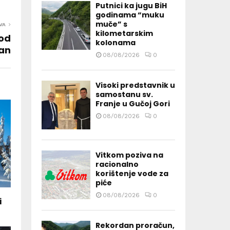
Putnici ka jugu BiH
godinama “muku
muče” s
VA
kilometarskim
rod
kolonama
lan
08/08/2026
0
Visoki predstavnik u
samostanu sv.
Franje u Gučoj Gori
08/08/2026
0
Vitkom poziva na
racionalno
korištenje vode za
piće
08/08/2026
0
i
Rekordan proračun,