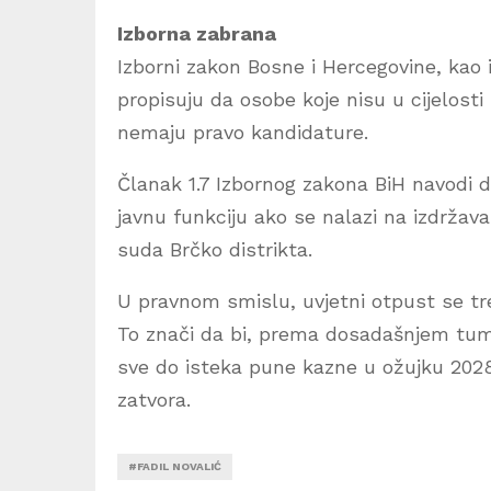
Izborna zabrana
Izborni zakon Bosne i Hercegovine, kao 
propisuju da osobe koje nisu u cijelost
nemaju pravo kandidature.
Članak 1.7 Izbornog zakona BiH navodi d
javnu funkciju ako se nalazi na izdržav
suda Brčko distrikta.
U pravnom smislu, uvjetni otpust se tre
To znači da bi, prema dosadašnjem tum
sve do isteka pune kazne u ožujku 2028. 
zatvora.
#FADIL NOVALIĆ