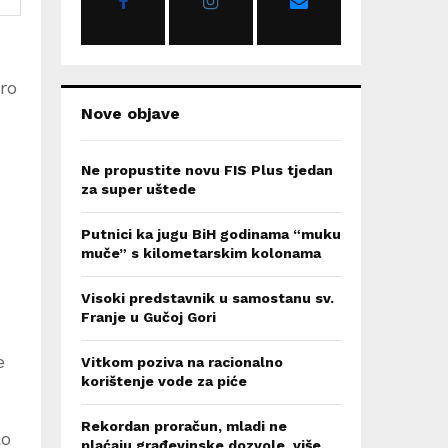
:
C
H
ro
Nove objave
Ne propustite novu FIS Plus tjedan
za super uštede
Putnici ka jugu BiH godinama “muku
muče” s kilometarskim kolonama
Visoki predstavnik u samostanu sv.
Franje u Gučoj Gori
e
Vitkom poziva na racionalno
korištenje vode za piće
Rekordan proračun, mladi ne
ao
plaćaju građevinske dozvole, više