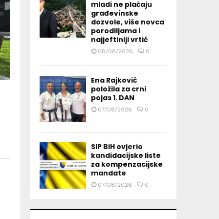
mladi ne plaćaju
građevinske
dozvole, više novca
porodiljama i
najjeftiniji vrtić
08/08/2026
0
Ena Rajković
položila za crni
pojas 1. DAN
07/08/2026
0
SIP BiH ovjerio
kandidacijske liste
za kompenzacijske
mandate
07/08/2026
0