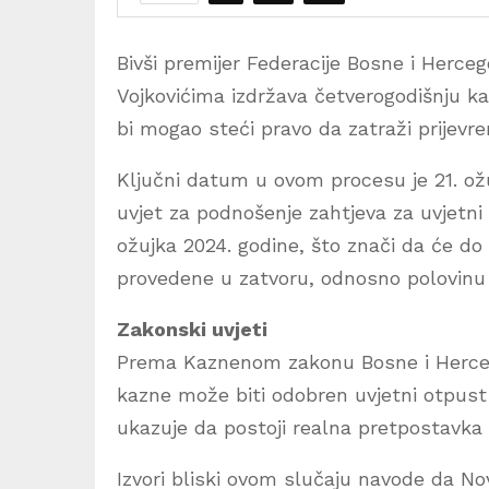
Bivši premijer Federacije Bosne i Herceg
Vojkovićima izdržava četverogodišnju ka
bi mogao steći pravo da zatraži prijev
Ključni datum u ovom procesu je 21. ož
uvjet za podnošenje zahtjeva za uvjetni 
ožujka 2024. godine, što znači da će d
provedene u zatvoru, odnosno polovinu 
Zakonski uvjeti
Prema Kaznenom zakonu Bosne i Hercego
kazne može biti odobren uvjetni otpust
ukazuje da postoji realna pretpostavka 
Izvori bliski ovom slučaju navode da Nov