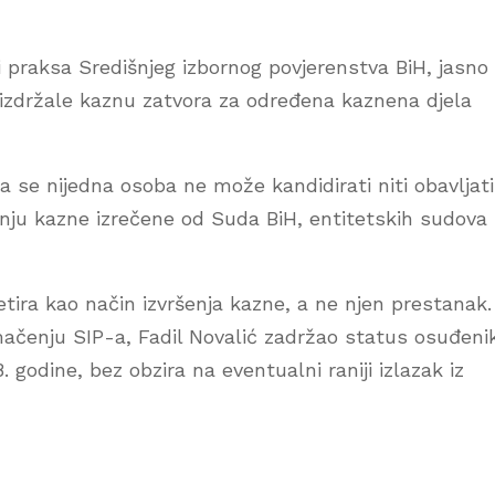
i praksa Središnjeg izbornog povjerenstva BiH, jasno
i izdržale kaznu zatvora za određena kaznena djela
a se nijedna osoba ne može kandidirati niti obavljati
anju kazne izrečene od Suda BiH, entitetskih sudova i
tira kao način izvršenja kazne, a ne njen prestanak.
ačenju SIP-a, Fadil Novalić zadržao status osuđeni
godine, bez obzira na eventualni raniji izlazak iz