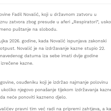
ovine Fadil Novalić, koji u državnom zatvoru u
znu zatvora zbog presude u aferi „Respiratori“, usko
remeno puštanje na slobodu.
ujka 2026. godine, kada Novalić ispunjava zakonski
otpust. Novalić je na izdržavanje kazne stupio 22.
o navedenog datuma iza sebe imati dvije godine
izrečene kazne.
vine, osuđeniku koji je izdržao najmanje polovinu
 ukoliko njegovo ponašanje tijekom izdržavanja kazn
da neće ponoviti kazneno djelo.
alićev pravni tim već radi na pripremi zahtjeva, a k