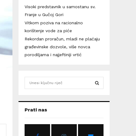
Visoki predstavnik u samostanu sv.
Franje u Gučoj Gori
Vitkom poziva na racionalno
korištenje vode za piće
Rekordan proračun, mladi ne plaćaju
građevinske dozvole, više novca
porodiljama i najjeftiniji vrtić
S
e
a
S
r
c
E
Prati nas
h
f
A
o
r
R