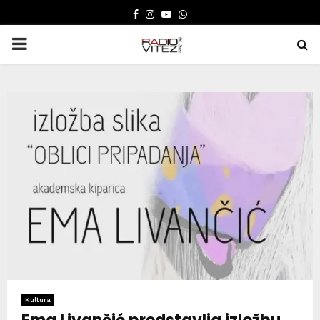
FACEBOOK
INSTAGRAM
YOUTUBE
WHATSAPP
PRIMARY
MENU
Kultura