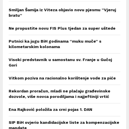
Smiljan Šamija iz Viteza objavio novu pjesmu ”Vjeruj
bratu”
Ne propustite novu FIS Plus tjedan za super uštede
Putnici ka jugu BiH godinama “muku muče” s
kilometarskim kolonama
Visoki predstavnik u samostanu sv. Franje u Gučoj
Gori
Vitkom poziva na racionalno korištenje vode za piće
Rekordan proračun, mladi ne plaćaju građevinske
dozvole, više novca porodiljama i najjeftiniji vrtić
Ena Rajković položila za crni pojas 1. DAN
SIP BiH ovjerio kandidacijske liste za kompenzacijske
mandate