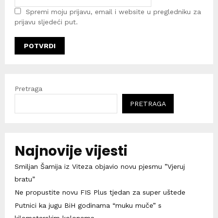
Spremi moju prijavu, email i website u pregledniku za
prijavu sljedeći put.
Pretraga
PRETRAGA
Najnovije vijesti
Smiljan Šamija iz Viteza objavio novu pjesmu ”Vjeruj
bratu”
Ne propustite novu FIS Plus tjedan za super uštede
Putnici ka jugu BiH godinama “muku muče” s
kilometarskim kolonama