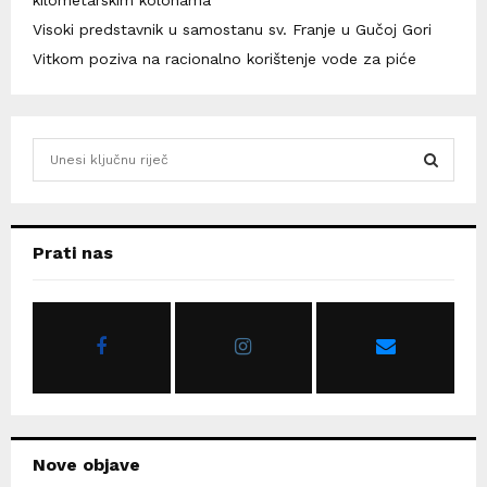
Visoki predstavnik u samostanu sv. Franje u Gučoj Gori
Vitkom poziva na racionalno korištenje vode za piće
S
e
a
S
r
c
E
Prati nas
h
f
A
o
r
R
:
C
H
Nove objave