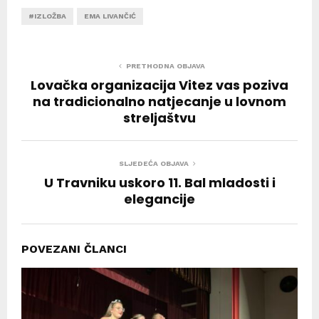
#IZLOŽBA
EMA LIVANČIĆ
PRETHODNA OBJAVA
Lovačka organizacija Vitez vas poziva
na tradicionalno natjecanje u lovnom
streljaštvu
SLJEDEĆA OBJAVA
U Travniku uskoro 11. Bal mladosti i
elegancije
POVEZANI ČLANCI