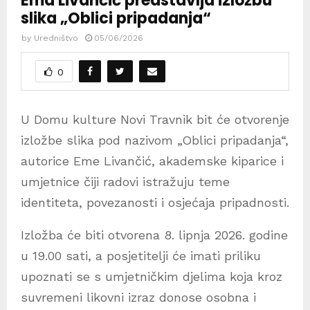
Ema Livančić predstavlja izložbu
slika „Oblici pripadanja“
by
Uredništvo
05/06/2026
0
U Domu kulture Novi Travnik bit će otvorenje
izložbe slika pod nazivom „Oblici pripadanja“,
autorice Eme Livančić, akademske kiparice i
umjetnice čiji radovi istražuju teme
identiteta, povezanosti i osjećaja pripadnosti.
Izložba će biti otvorena 8. lipnja 2026. godine
u 19.00 sati, a posjetitelji će imati priliku
upoznati se s umjetničkim djelima koja kroz
suvremeni likovni izraz donose osobna i