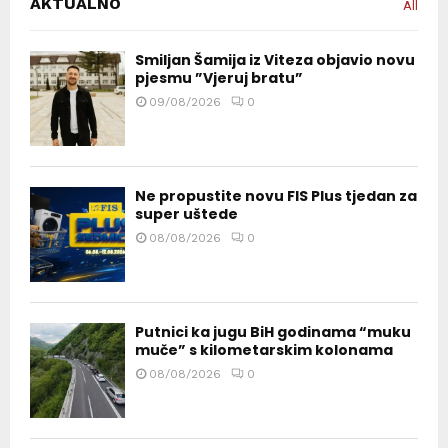
AKTUALNO
All
Smiljan Šamija iz Viteza objavio novu
pjesmu ”Vjeruj bratu”
09/08/2026
0
Ne propustite novu FIS Plus tjedan za
super uštede
08/08/2026
0
Putnici ka jugu BiH godinama “muku
muče” s kilometarskim kolonama
08/08/2026
0