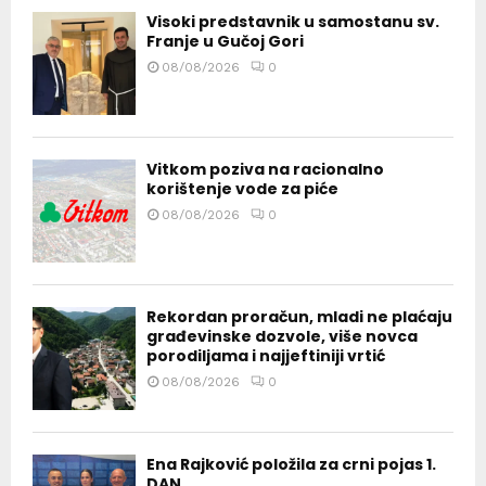
Visoki predstavnik u samostanu sv.
Franje u Gučoj Gori
08/08/2026
0
Vitkom poziva na racionalno
korištenje vode za piće
08/08/2026
0
Rekordan proračun, mladi ne plaćaju
građevinske dozvole, više novca
porodiljama i najjeftiniji vrtić
08/08/2026
0
Ena Rajković položila za crni pojas 1.
DAN