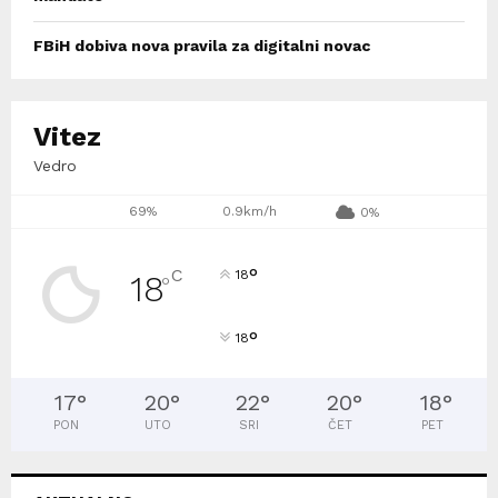
FBiH dobiva nova pravila za digitalni novac
Vitez
Vedro
69%
0.9km/h
0%
°
C
18
18
°
°
18
17
°
20
°
22
°
20
°
18
°
PON
UTO
SRI
ČET
PET