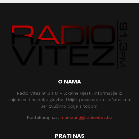
O NAMA
Radio Vitez 91,3 FM - lokalne vijesti, informacije iz
zajednice i najbolja glazba. Uvijek povezani sa slušateljima.
Jer zvučimo bolje s tobom!
Kontaktiraj nas:
marketing@radiovitez.ba
PRATI NAS