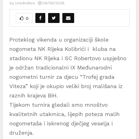
by
Uredništvo
09/06/2026
0
Proteklog vikenda u organizaciji škole
nogometa NK Rijeka Kolibrići i kluba na
stadionu NK Rijeka i SC Robertovo uspješno
je održan tradicionalni IX Međunarodni
nogometni turnir za djecu “Trofej grada
Viteza” koji je okupio veliki broj mališana iz
raznih krajeva BiH.
Tijekom turnira gledali smo mnoštvo
kvalitetnih utakmica, lijepih poteza malih
nogometaša i iskrenog dječjeg veselja i
druženja.