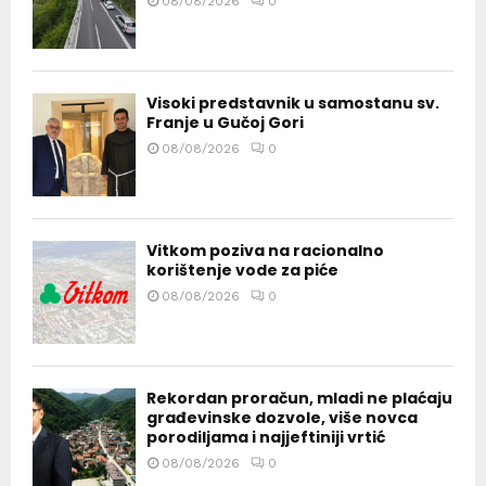
08/08/2026
0
Visoki predstavnik u samostanu sv.
Franje u Gučoj Gori
08/08/2026
0
Vitkom poziva na racionalno
korištenje vode za piće
08/08/2026
0
Rekordan proračun, mladi ne plaćaju
građevinske dozvole, više novca
porodiljama i najjeftiniji vrtić
08/08/2026
0