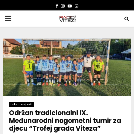
FACEBOOK
INSTAGRAM
YOUTUBE
WHATSAPP
PRIMARY
MENU
Lokalne vijesti
Održan tradicionalni IX.
Međunarodni nogometni turnir za
djecu “Trofej grada Viteza”