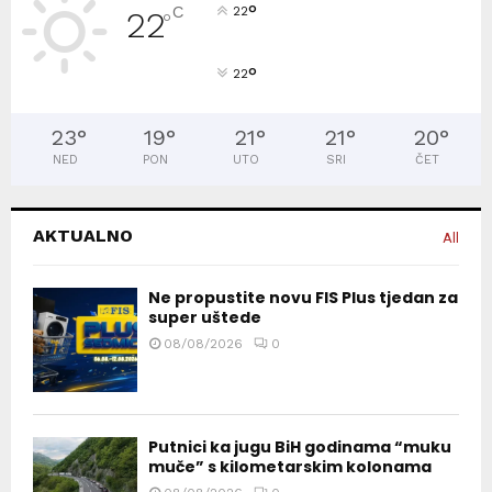
°
C
22
22
°
°
22
23
°
19
°
21
°
21
°
20
°
NED
PON
UTO
SRI
ČET
AKTUALNO
All
Ne propustite novu FIS Plus tjedan za
super uštede
08/08/2026
0
Putnici ka jugu BiH godinama “muku
muče” s kilometarskim kolonama