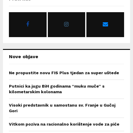
h
f
A
o
r
R
:
C
H
Nove objave
Ne propustite novu FIS Plus tjedan za super uštede
Putnici ka jugu BiH godinama “muku muče” s
kilometarskim kolonama
Visoki predstavnik u samostanu sv. Franje u Gučoj
Gori
Vitkom poziva na racionalno korištenje vode za piće