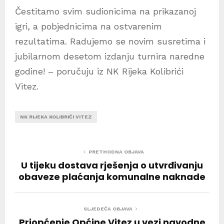
Čestitamo svim sudionicima na prikazanoj
igri, a pobjednicima na ostvarenim
rezultatima. Radujemo se novim susretima i
jubilarnom desetom izdanju turnira naredne
godine! – poručuju iz NK Rijeka Kolibrići
Vitez.
NK RIJEKA KOLIBRIĆI VITEZ
PRETHODNA OBJAVA
U tijeku dostava rješenja o utvrđivanju
obaveze plaćanja komunalne naknade
SLJEDEĆA OBJAVA
Priopćenje Općine Vitez u vezi navodne