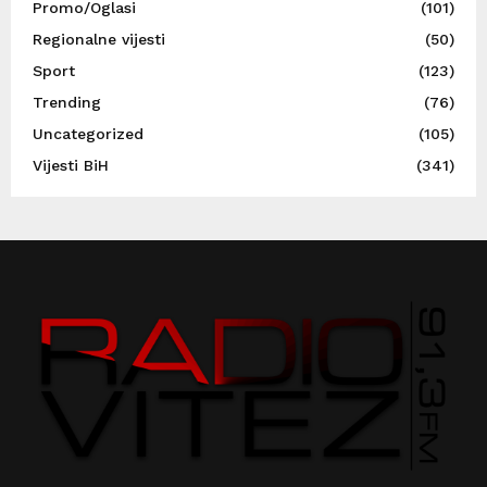
Promo/Oglasi
(101)
Regionalne vijesti
(50)
Sport
(123)
Trending
(76)
Uncategorized
(105)
Vijesti BiH
(341)