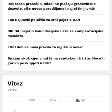
Rekordan proračun, mladi ne plaćaju građevinske
dozvole, više novca porodiljama i najjeftiniji vrtić
Ena Rajković položila za crni pojas 1. DAN
SIP BiH ovjerio kandidacijske liste za kompenzacijske
mandate
FBiH dobiva nova pravila za digitalni novac
Snažan skok cijena nafte na svjetskom tržištu: Hoće li
gorivo poskupjeti u BiH?
Vitez
Vedro
65%
0.8km/h
0%