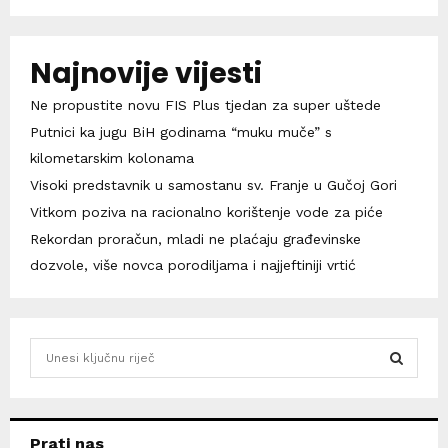
Najnovije vijesti
Ne propustite novu FIS Plus tjedan za super uštede
Putnici ka jugu BiH godinama “muku muče” s
kilometarskim kolonama
Visoki predstavnik u samostanu sv. Franje u Gučoj Gori
Vitkom poziva na racionalno korištenje vode za piće
Rekordan proračun, mladi ne plaćaju građevinske
dozvole, više novca porodiljama i najjeftiniji vrtić
S
e
a
S
r
c
E
Prati nas