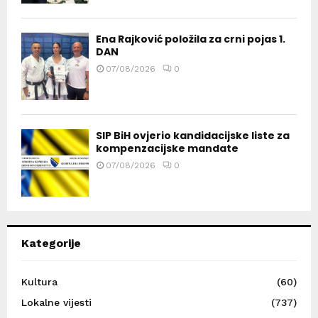
Ena Rajković položila za crni pojas 1.
DAN
07/08/2026
0
SIP BiH ovjerio kandidacijske liste za
kompenzacijske mandate
07/08/2026
0
Kategorije
Kultura
(60)
Lokalne vijesti
(737)