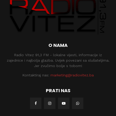
O NAMA
Radio Vitez 91,3 FM - lokalne vijesti, informacije iz
zajednice i najbolja glazba. Uvijek povezani sa slušateljima.
Jer zvučimo bolje s tobom!
Kontaktiraj nas:
marketing@radiovitez.ba
PRATI NAS