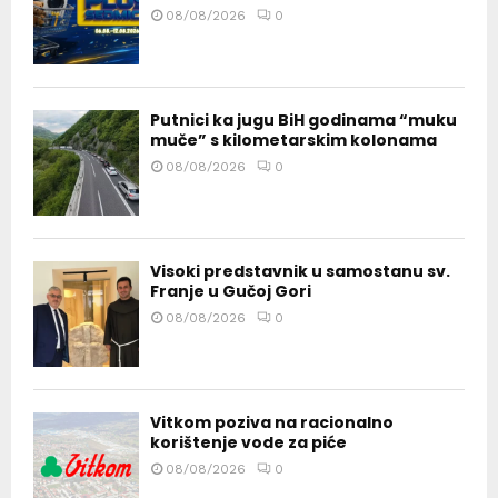
08/08/2026
0
Putnici ka jugu BiH godinama “muku
muče” s kilometarskim kolonama
08/08/2026
0
Visoki predstavnik u samostanu sv.
Franje u Gučoj Gori
08/08/2026
0
Vitkom poziva na racionalno
korištenje vode za piće
08/08/2026
0