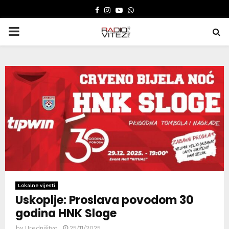
FACEBOOK
INSTAGRAM
YOUTUBE
WHATSAPP
PRIMARY
MENU
Lokalne vijesti
Uskoplje: Proslava povodom 30
godina HNK Sloge
by
Uredništvo
25/11/2025