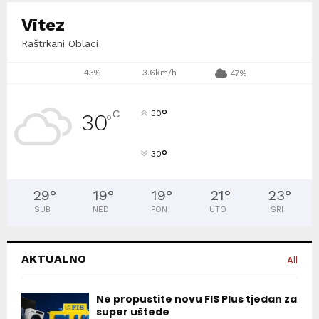
Vitez
Raštrkani Oblaci
43%
3.6km/h
47%
°
C
30
30
°
°
30
29
°
19
°
19
°
21
°
23
°
SUB
NED
PON
UTO
SRI
AKTUALNO
All
Ne propustite novu FIS Plus tjedan za
super uštede