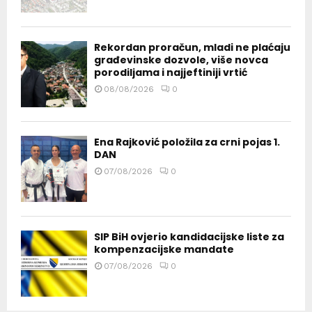
Rekordan proračun, mladi ne plaćaju
građevinske dozvole, više novca
porodiljama i najjeftiniji vrtić
08/08/2026
0
Ena Rajković položila za crni pojas 1.
DAN
07/08/2026
0
SIP BiH ovjerio kandidacijske liste za
kompenzacijske mandate
07/08/2026
0