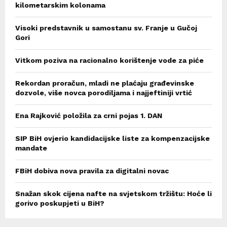
kilometarskim kolonama
Visoki predstavnik u samostanu sv. Franje u Gučoj
Gori
Vitkom poziva na racionalno korištenje vode za piće
Rekordan proračun, mladi ne plaćaju građevinske
dozvole, više novca porodiljama i najjeftiniji vrtić
Ena Rajković položila za crni pojas 1. DAN
SIP BiH ovjerio kandidacijske liste za kompenzacijske
mandate
FBiH dobiva nova pravila za digitalni novac
Snažan skok cijena nafte na svjetskom tržištu: Hoće li
gorivo poskupjeti u BiH?