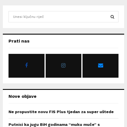
S
e
a
S
r
c
E
Prati nas
h
f
A
o
r
R
:
C
H
Nove objave
Ne propustite novu FIS Plus tjedan za super uštede
Putnici ka jugu BiH godinama “muku muče” s