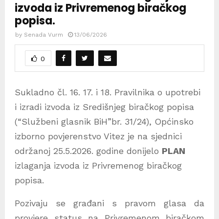
izvoda iz Privremenog biračkog
popisa.
by
Senada Vurm
13/06/2026
0
Sukladno čl. 16. 17. i 18. Pravilnika o upotrebi
i izradi izvoda iz Središnjeg biračkog popisa
(“Službeni glasnik BiH”br. 31/24), Općinsko
izborno povjerenstvo Vitez je na sjednici
održanoj 25.5.2026. godine donijelo
PLAN
izlaganja
izvoda
iz
P
rivremenog biračkog
popisa.
Pozivaju se građani s pravom glasa da
provjere status na Privremenom biračkom