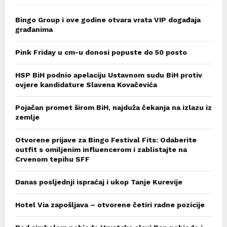
Bingo Group i ove godine otvara vrata VIP događaja
građanima
Pink Friday u cm-u donosi popuste do 50 posto
HSP BiH podnio apelaciju Ustavnom sudu BiH protiv
ovjere kandidature Slavena Kovačevića
Pojačan promet širom BiH, najduža čekanja na izlazu iz
zemlje
Otvorene prijave za Bingo Festival Fits: Odaberite
outfit s omiljenim influencerom i zablistajte na
Crvenom tepihu SFF
Danas posljednji ispraćaj i ukop Tanje Kurevije
Hotel Via zapošljava – otvorene četiri radne pozicije