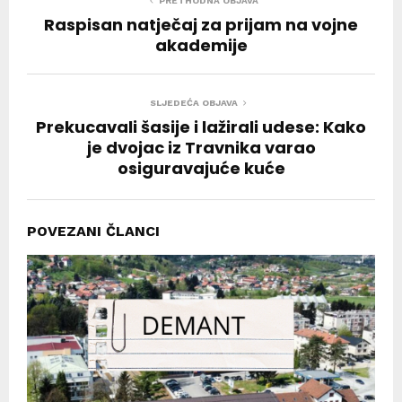
PRETHODNA OBJAVA
Raspisan natječaj za prijam na vojne
akademije
SLJEDEĆA OBJAVA
Prekucavali šasije i lažirali udese: Kako
je dvojac iz Travnika varao
osiguravajuće kuće
POVEZANI ČLANCI