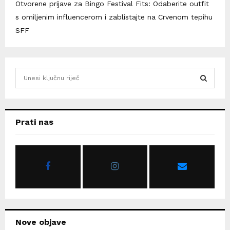
Otvorene prijave za Bingo Festival Fits: Odaberite outfit
s omiljenim influencerom i zablistajte na Crvenom tepihu
SFF
S
e
a
S
r
c
E
Prati nas
h
f
A
o
r
R
:
C
H
Nove objave