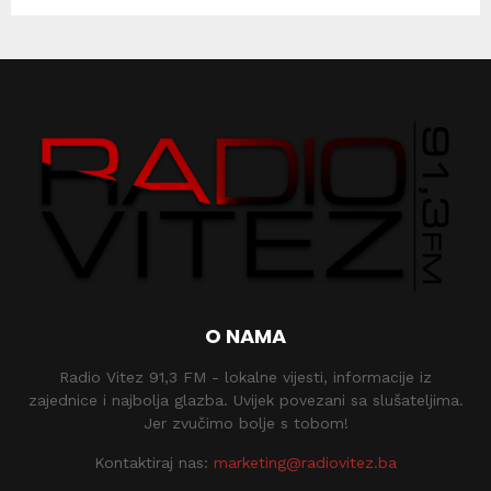
O NAMA
Radio Vitez 91,3 FM - lokalne vijesti, informacije iz
zajednice i najbolja glazba. Uvijek povezani sa slušateljima.
Jer zvučimo bolje s tobom!
Kontaktiraj nas:
marketing@radiovitez.ba