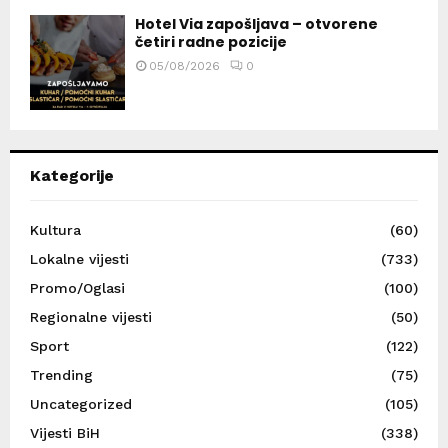
Hotel Via zapošljava – otvorene
četiri radne pozicije
05/08/2026
0
Kategorije
Kultura
(60)
Lokalne vijesti
(733)
Promo/Oglasi
(100)
Regionalne vijesti
(50)
Sport
(122)
Trending
(75)
Uncategorized
(105)
Vijesti BiH
(338)