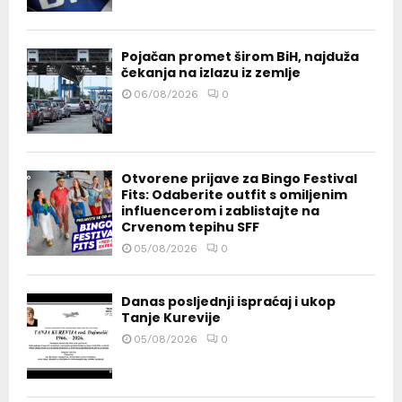
Pojačan promet širom BiH, najduža
čekanja na izlazu iz zemlje
06/08/2026
0
Otvorene prijave za Bingo Festival
Fits: Odaberite outfit s omiljenim
influencerom i zablistajte na
Crvenom tepihu SFF
05/08/2026
0
Danas posljednji ispraćaj i ukop
Tanje Kurevije
05/08/2026
0