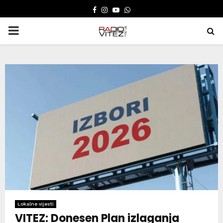
FACEBOOK
INSTAGRAM
YOUTUBE
WHATSAPP
PRIMARY
MENU
Lokalne vijesti
VITEZ: Donesen Plan izlaganja