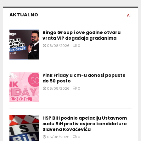
AKTUALNO
All
Bingo Group i ove godine otvara
vrata VIP događaja građanima
06/08/2026
0
Pink Friday u cm-u donosi popuste
do 50 posto
06/08/2026
0
HSP BiH podnio apelaciju Ustavnom
sudu BiH protiv ovjere kandidature
Slavena Kovačevića
06/08/2026
0