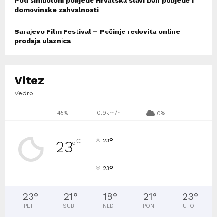
Pod simbolom pobjede Hrvatska slavi Dan pobjede i
domovinske zahvalnosti
Sarajevo Film Festival – Počinje redovita online
prodaja ulaznica
Vitez
Vedro
45%
0.9km/h
0%
°
C
23
23
°
°
23
23
°
21
°
18
°
21
°
23
°
PET
SUB
NED
PON
UTO