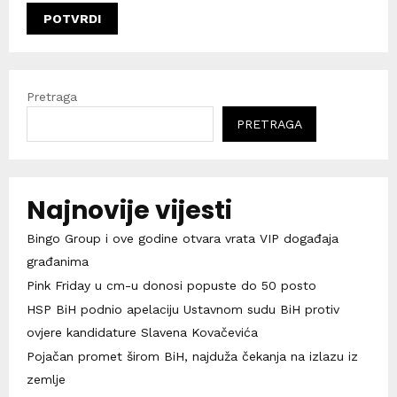
Pretraga
PRETRAGA
Najnovije vijesti
Bingo Group i ove godine otvara vrata VIP događaja
građanima
Pink Friday u cm-u donosi popuste do 50 posto
HSP BiH podnio apelaciju Ustavnom sudu BiH protiv
ovjere kandidature Slavena Kovačevića
Pojačan promet širom BiH, najduža čekanja na izlazu iz
zemlje