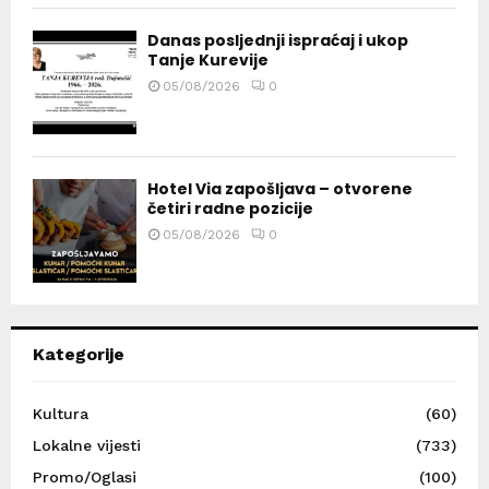
Danas posljednji ispraćaj i ukop
Tanje Kurevije
05/08/2026
0
Hotel Via zapošljava – otvorene
četiri radne pozicije
05/08/2026
0
Kategorije
Kultura
(60)
Lokalne vijesti
(733)
Promo/Oglasi
(100)