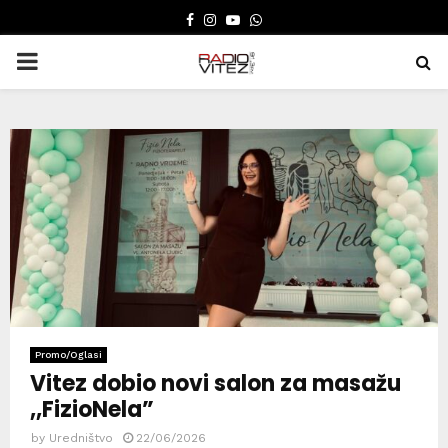
FACEBOOK
INSTAGRAM
YOUTUBE
WHATSAPP
PRIMARY
MENU
Promo/Oglasi
Vitez dobio novi salon za masažu
,,FizioNela”
by
Uredništvo
22/06/2026