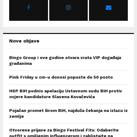
r
R
:
C
H
Nove objave
Bingo Group i ove godine otvara vrata VIP događaja
građanima
Pink Friday u cm-u donosi popuste do 50 posto
HSP BiH podnio apelaciju Ustavnom sudu BiH protiv
ovjere kandidature Slavena Kovačevića
Pojačan promet širom BiH, najduža čekanja na izlazu iz
zemlje
Otvorene prijave za Bingo Festival Fits: Odaberite
outfit s omiljenim influencerom i zablistajte na