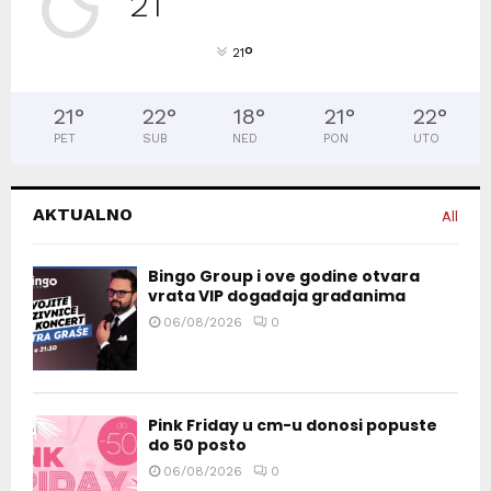
21
°
21
21
°
22
°
18
°
21
°
22
°
PET
SUB
NED
PON
UTO
AKTUALNO
All
Bingo Group i ove godine otvara
vrata VIP događaja građanima
06/08/2026
0
Pink Friday u cm-u donosi popuste
do 50 posto
06/08/2026
0