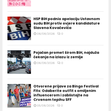
HSP BiH podnio apelaciju Ustavnom
sudu BiH protiv ovjere kandidature
Slavena Kovačevića
06/08/2026
0
Pojačan promet širom BiH, najduža
čekanja na izlazu iz zemlje
06/08/2026
0
Otvorene prijave za Bingo Festival
Fits: Odaberite outfit s omiljenim
influencerom i zablistajte na
Crvenom tepihu SFF
05/08/2026
0