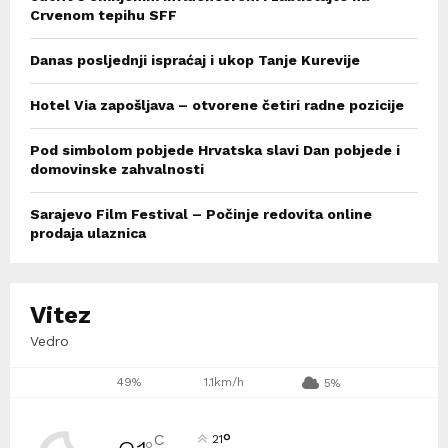
Crvenom tepihu SFF
Danas posljednji ispraćaj i ukop Tanje Kurevije
Hotel Via zapošljava – otvorene četiri radne pozicije
Pod simbolom pobjede Hrvatska slavi Dan pobjede i
domovinske zahvalnosti
Sarajevo Film Festival – Počinje redovita online
prodaja ulaznica
Vitez
Vedro
49%
1.1km/h
5%
°
C
21
°