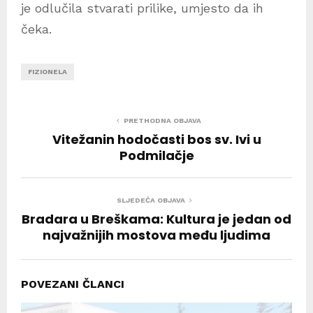
je odlučila stvarati prilike, umjesto da ih
čeka.
FIZIONELA
PRETHODNA OBJAVA
Vitežanin hodočasti bos sv. Ivi u
Podmilačje
SLJEDEĆA OBJAVA
Bradara u Breškama: Kultura je jedan od
najvažnijih mostova među ljudima
POVEZANI ČLANCI