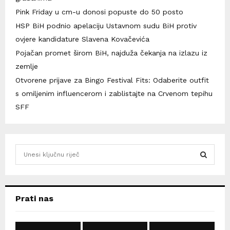
Pink Friday u cm-u donosi popuste do 50 posto
HSP BiH podnio apelaciju Ustavnom sudu BiH protiv
ovjere kandidature Slavena Kovačevića
Pojačan promet širom BiH, najduža čekanja na izlazu iz
zemlje
Otvorene prijave za Bingo Festival Fits: Odaberite outfit
s omiljenim influencerom i zablistajte na Crvenom tepihu
SFF
S
e
a
S
r
c
E
Prati nas
h
f
A
o