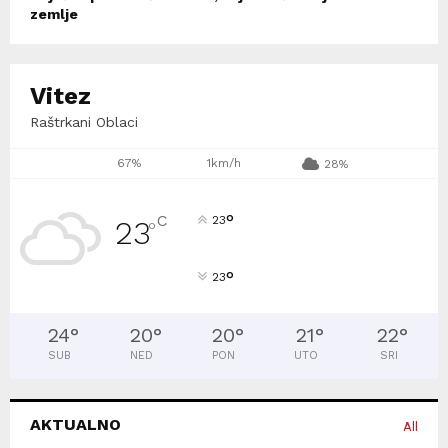
zemlje
Vitez
Raštrkani Oblaci
67%
1km/h
28%
°
C
23
23
°
°
23
24
°
20
°
20
°
21
°
22
°
SUB
NED
PON
UTO
SRI
AKTUALNO
All