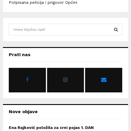
Potpisana peticija i prigovor Općini
S
e
a
S
r
c
E
Prati nas
h
f
A
o
r
R
:
C
H
Nove objave
Ena Rajković položila za crni pojas 1. DAN