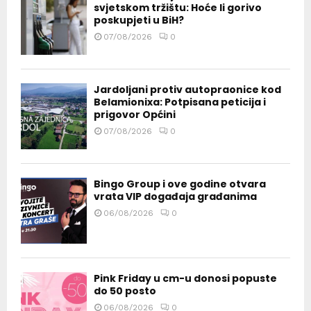
svjetskom tržištu: Hoće li gorivo
poskupjeti u BiH?
07/08/2026
0
Jardoljani protiv autopraonice kod
Belamionixa: Potpisana peticija i
prigovor Općini
07/08/2026
0
Bingo Group i ove godine otvara
vrata VIP događaja građanima
06/08/2026
0
Pink Friday u cm-u donosi popuste
do 50 posto
06/08/2026
0