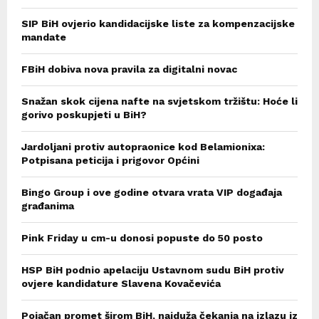
SIP BiH ovjerio kandidacijske liste za kompenzacijske
mandate
FBiH dobiva nova pravila za digitalni novac
Snažan skok cijena nafte na svjetskom tržištu: Hoće li
gorivo poskupjeti u BiH?
Jardoljani protiv autopraonice kod Belamionixa:
Potpisana peticija i prigovor Općini
Bingo Group i ove godine otvara vrata VIP događaja
građanima
Pink Friday u cm-u donosi popuste do 50 posto
HSP BiH podnio apelaciju Ustavnom sudu BiH protiv
ovjere kandidature Slavena Kovačevića
Pojačan promet širom BiH, najduža čekanja na izlazu iz