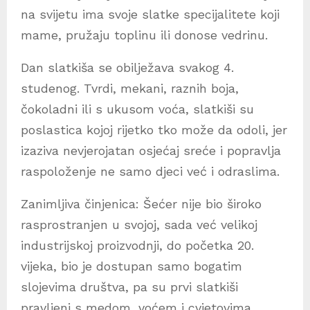
na svijetu ima svoje slatke specijalitete koji
mame, pružaju toplinu ili donose vedrinu.
Dan slatkiša se obilježava svakog 4.
studenog. Tvrdi, mekani, raznih boja,
čokoladni ili s ukusom voća, slatkiši su
poslastica kojoj rijetko tko može da odoli, jer
izaziva nevjerojatan osjećaj sreće i popravlja
raspoloženje ne samo djeci već i odraslima.
Zanimljiva činjenica: Šećer nije bio široko
rasprostranjen u svojoj, sada već velikoj
industrijskoj proizvodnji, do početka 20.
vijeka, bio je dostupan samo bogatim
slojevima društva, pa su prvi slatkiši
pravljeni s medom, voćem i cvjetovima.