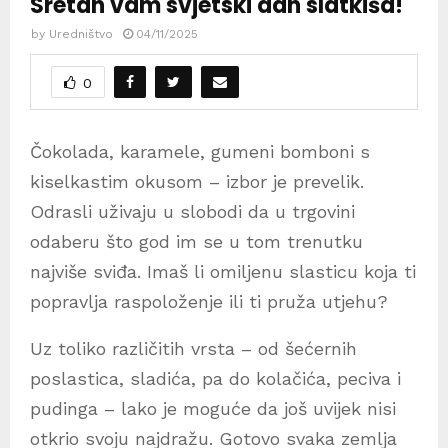
Sretan vam svjetski dan slatkiša!
by
Uredništvo
04/11/2025
0
Čokolada, karamele, gumeni bomboni s
kiselkastim okusom – izbor je prevelik.
Odrasli uživaju u slobodi da u trgovini
odaberu što god im se u tom trenutku
najviše sviđa. Imaš li omiljenu slasticu koja ti
popravlja raspoloženje ili ti pruža utjehu?
Uz toliko različitih vrsta – od šećernih
poslastica, sladića, pa do kolačića, peciva i
pudinga – lako je moguće da još uvijek nisi
otkrio svoju najdražu. Gotovo svaka zemlja