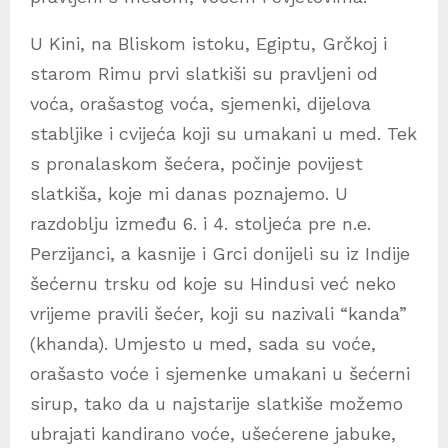
U Kini, na Bliskom istoku, Egiptu, Grčkoj i
starom Rimu prvi slatkiši su pravljeni od
voća, orašastog voća, sjemenki, dijelova
stabljike i cvijeća koji su umakani u med. Tek
s pronalaskom šećera, počinje povijest
slatkiša, koje mi danas poznajemo. U
razdoblju između 6. i 4. stoljeća pre n.e.
Perzijanci, a kasnije i Grci donijeli su iz Indije
šećernu trsku od koje su Hindusi već neko
vrijeme pravili šećer, koji su nazivali “kanda”
(khanda). Umjesto u med, sada su voće,
orašasto voće i sjemenke umakani u šećerni
sirup, tako da u najstarije slatkiše možemo
ubrajati kandirano voće, ušećerene jabuke,