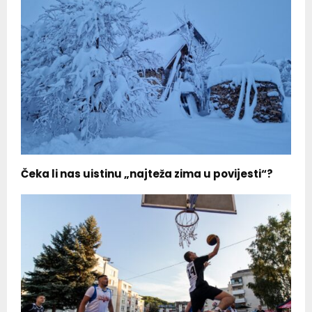
Čeka li nas uistinu „najteža zima u povijesti“?