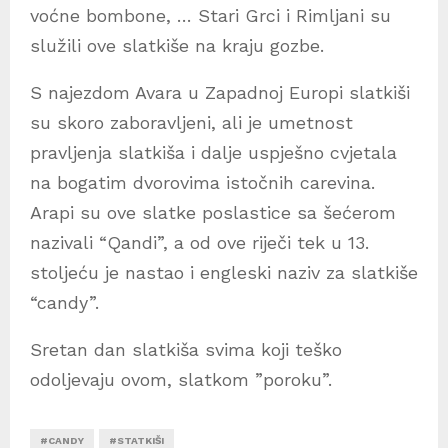
voćne bombone, … Stari Grci i Rimljani su
služili ove slatkiše na kraju gozbe.
S najezdom Avara u Zapadnoj Europi slatkiši
su skoro zaboravljeni, ali je umetnost
pravljenja slatkiša i dalje uspješno cvjetala
na bogatim dvorovima istočnih carevina.
Arapi su ove slatke poslastice sa šećerom
nazivali “Qandi”, a od ove riječi tek u 13.
stoljeću je nastao i engleski naziv za slatkiše
“candy”.
Sretan dan slatkiša svima koji teško
odoljevaju ovom, slatkom ”poroku”.
#CANDY
#STATKIŠI