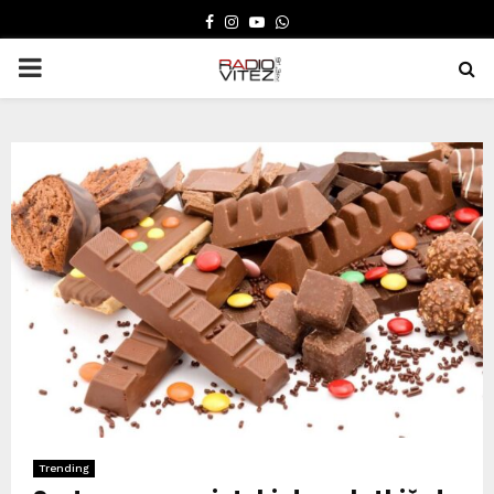
FACEBOOK
INSTAGRAM
YOUTUBE
WHATSAPP
PRIMARY
MENU
Trending