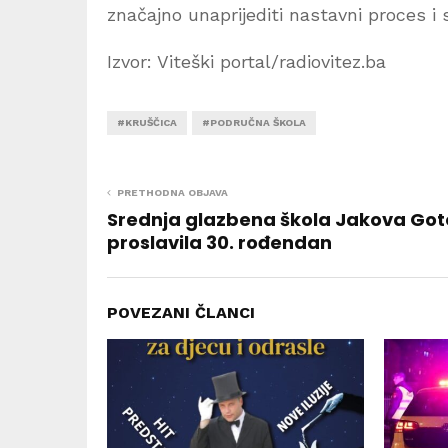
značajno unaprijediti nastavni proces i 
Izvor: Viteški portal/radiovitez.ba
#KRUŠČICA
#PODRUČNA ŠKOLA
PRETHODNA OBJAVA
Srednja glazbena škola Jakova Go
proslavila 30. rođendan
POVEZANI ČLANCI