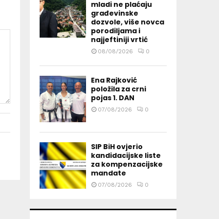
mladi ne plaćaju
građevinske
dozvole, više novca
porodiljama i
najjeftiniji vrtić
08/08/2026
0
Ena Rajković
položila za crni
pojas 1. DAN
07/08/2026
0
SIP BiH ovjerio
kandidacijske liste
za kompenzacijske
mandate
07/08/2026
0