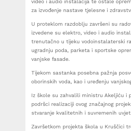
video i audio instalacija te ostale opr
za izvođenje nastave tjelesne i zdravst
U proteklom razdoblju završeni su radovi
izvedene su elektro, video i audio instal
trenutačno u tijeku vodoinstalaterski r
ugradnju poda, parketa i sportske opre
vanjske fasade.
Tijekom sastanka posebna pažnja posveće
oborinskih voda, kao i uređenju vanjsko
Iz škole su zahvalili ministru Akeljiću 
podršci realizaciji ovog značajnog projek
stvaranje kvalitetnih i suvremenih uvjet
Završetkom projekta škola u Kruščici tr