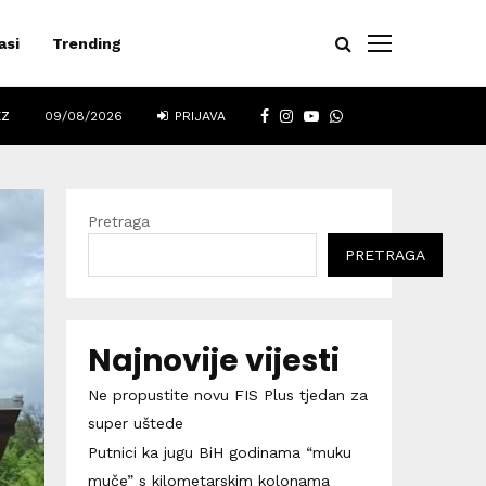
asi
Trending
FACEBOOK
INSTAGRAM
YOUTUBE
WHATSAPP
EZ
09/08/2026
PRIJAVA
Pretraga
PRETRAGA
Najnovije vijesti
Ne propustite novu FIS Plus tjedan za
super uštede
Putnici ka jugu BiH godinama “muku
muče” s kilometarskim kolonama