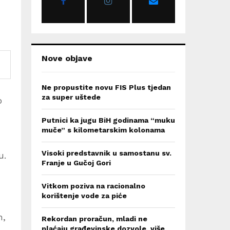
:
C
H
Nove objave
Ne propustite novu FIS Plus tjedan
za super uštede
o
Putnici ka jugu BiH godinama “muku
muče” s kilometarskim kolonama
Visoki predstavnik u samostanu sv.
u.
Franje u Gučoj Gori
Vitkom poziva na racionalno
korištenje vode za piće
h,
Rekordan proračun, mladi ne
plaćaju građevinske dozvole, više