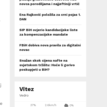
novca porodiljama i najjeftiniji vrtić
Ena Rajković položila za crni pojas 1.
,
DAN
SIP BiH ovjerio kandidacijske liste
za kompenzacijske mandate
FBiH dobiva nova pravila za digitalni
novac
Snažan skok cijena nafte na
svjetskom tržištu: Hoće li gorivo
poskupjeti u BiH?
j
Vitez
Vedro
će
37%
2.6km/h
0%