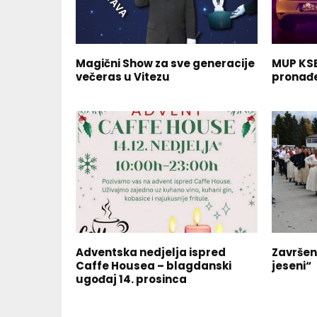
Magični Show za sve generacije
MUP KSB:
večeras u Vitezu
pronađe
Adventska nedjelja ispred
Završen
Caffe Housea – blagdanski
jeseni“
ugođaj 14. prosinca