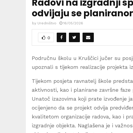
Radovi na izgradnji s
odvijaju se planira
by
Uredništvo
16/05/2026
0
Područnu školu u Kruščici jučer su posj
upoznali s tijekom realizacije projekta 
Tijekom posjeta ravnatelj škole predsta
aktivnosti, kao i planirane završne faze
Unatoč izazovima koji prate izvođenje ja
ocijenjeno da se projekt odvija predvi
kvalitetom organizacije radova, kao i p
izgradnje objekta. Naglašena je i važno