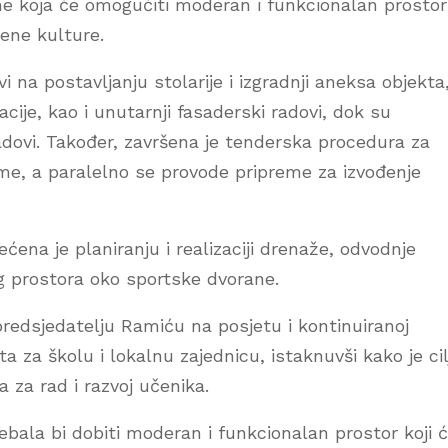
eme koja će omogućiti moderan i funkcionalan prostor
vene kulture.
 na postavljanju stolarije i izgradnji aneksa objekta
acije, kao i unutarnji fasaderski radovi, dok su
adovi. Također, završena je tenderska procedura za
me, a paralelno se provode pripreme za izvođenje
na je planiranju i realizaciji drenaže, odvodnje
g prostora oko sportske dvorane.
i predsjedatelju Ramiću na posjetu i kontinuiranoj
ta za školu i lokalnu zajednicu, istaknuvši kako je cil
a za rad i razvoj učenika.
ebala bi dobiti moderan i funkcionalan prostor koji 