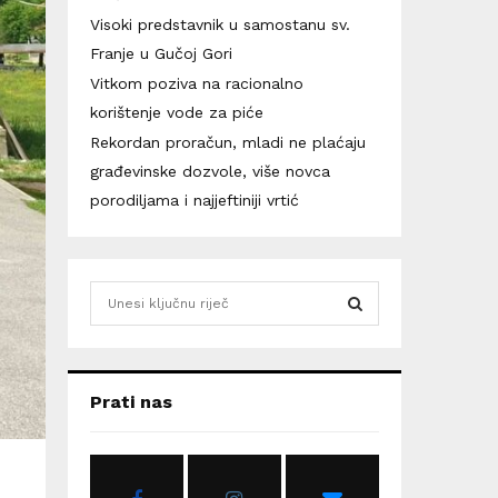
Visoki predstavnik u samostanu sv.
Franje u Gučoj Gori
Vitkom poziva na racionalno
korištenje vode za piće
Rekordan proračun, mladi ne plaćaju
građevinske dozvole, više novca
porodiljama i najjeftiniji vrtić
S
e
a
S
r
c
E
Prati nas
h
f
A
o
r
R