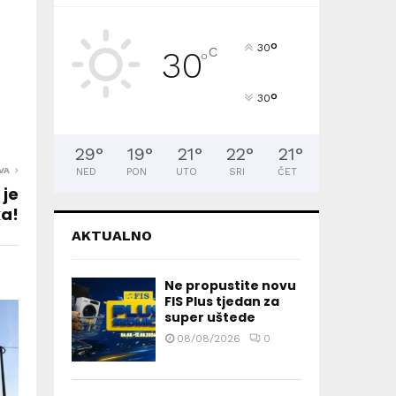
°
30
C
30
°
°
30
29
°
19
°
21
°
22
°
21
°
VA
NED
PON
UTO
SRI
ČET
 je
a!
AKTUALNO
Ne propustite novu
FIS Plus tjedan za
super uštede
08/08/2026
0