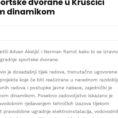
portske dvorane u Kruščici
nom dinamikom
etili Advan Akeljić i Nerman Ramić kako bi se izravn
izgradnje sportske dvorane.
vio je dosadašnji tijek radova, trenutačno ugovorene
 projekta koje će biti realizirane u narednom razdoblj
vnih radova i postupke javne nabave, zajednički je
đenom dinamikom. Posebno zadovoljstvo iskazano je
ravodobnim rješavanjem tehničkih izazova tijekom
st pravodobne ugradnje elektroinstalacija, vodovodni