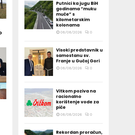
Putnici ka jugu BiH
godinama “muku
muče” s
kilometarskim
kolonama
o
08/08/2026
0
Visoki predstavnik u
samostanu sv.
Franje u Gučoj Gori
08/08/2026
0
Vitkom poziva na
racionalno
korištenje vode za
piće
08/08/2026
0
Rekordan proračun,