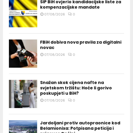
SIP BiH ovjerio kandidacijske liste za
kompenzacijske mandate
07/08/2026
0
FBiH dobiva nova pravila za digitalni
novac
07/08/2026
0
Snažan skok cijena nafte na
svjetskom tržištu: Hoće li gorivo
poskupjeti u BiH?
07/08/2026
0
Jardoljani protiv autopraonice kod
Belamionixa: Potpisana peticija i