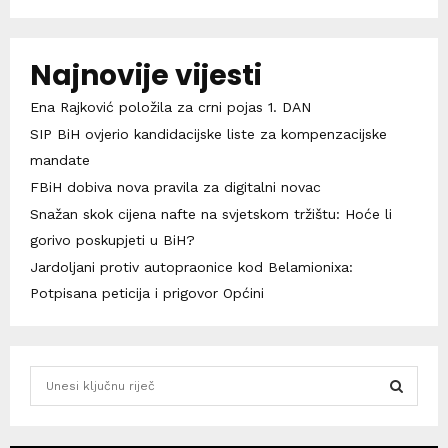
Najnovije vijesti
Ena Rajković položila za crni pojas 1. DAN
SIP BiH ovjerio kandidacijske liste za kompenzacijske
mandate
FBiH dobiva nova pravila za digitalni novac
Snažan skok cijena nafte na svjetskom tržištu: Hoće li
gorivo poskupjeti u BiH?
Jardoljani protiv autopraonice kod Belamionixa:
Potpisana peticija i prigovor Općini
S
e
a
S
r