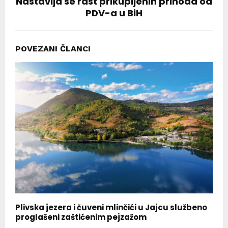
Nastavlja se rast prikupljenih prihoda od
PDV-a u BiH
POVEZANI ČLANCI
Plivska jezera i čuveni mlinčići u Jajcu službeno
proglašeni zaštićenim pejzažom