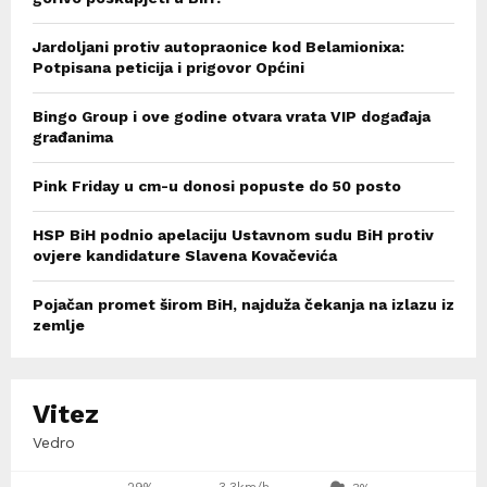
Jardoljani protiv autopraonice kod Belamionixa:
Potpisana peticija i prigovor Općini
Bingo Group i ove godine otvara vrata VIP događaja
građanima
Pink Friday u cm-u donosi popuste do 50 posto
HSP BiH podnio apelaciju Ustavnom sudu BiH protiv
ovjere kandidature Slavena Kovačevića
Pojačan promet širom BiH, najduža čekanja na izlazu iz
zemlje
Vitez
Vedro
29%
3.3km/h