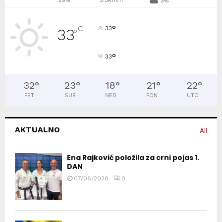
3%
°
C
33
33
°
°
33
32
°
23
°
18
°
21
°
22
°
PET
SUB
NED
PON
UTO
AKTUALNO
All
Ena Rajković položila za crni pojas 1.
DAN
07/08/2026
0