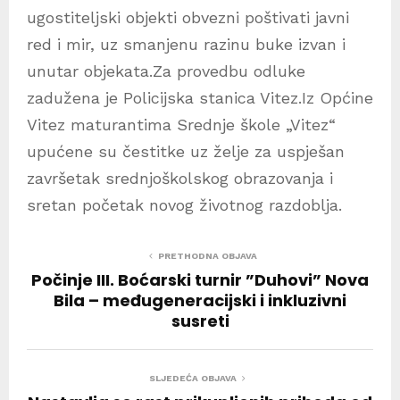
ugostiteljski objekti obvezni poštivati javni
red i mir, uz smanjenu razinu buke izvan i
unutar objekata.Za provedbu odluke
zadužena je Policijska stanica Vitez.Iz Općine
Vitez maturantima Srednje škole „Vitez“
upućene su čestitke uz želje za uspješan
završetak srednjoškolskog obrazovanja i
sretan početak novog životnog razdoblja.
PRETHODNA OBJAVA
Počinje III. Boćarski turnir ”Duhovi” Nova
Bila – međugeneracijski i inkluzivni
susreti
SLJEDEĆA OBJAVA