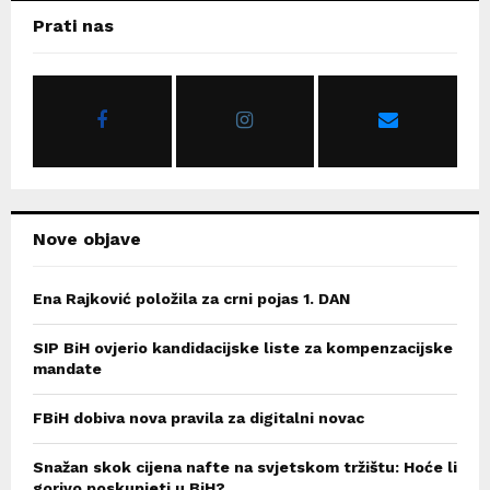
c
E
Prati nas
h
f
A
o
r
R
:
C
H
Nove objave
Ena Rajković položila za crni pojas 1. DAN
SIP BiH ovjerio kandidacijske liste za kompenzacijske
mandate
FBiH dobiva nova pravila za digitalni novac
Snažan skok cijena nafte na svjetskom tržištu: Hoće li
gorivo poskupjeti u BiH?