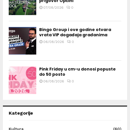
prigovor Općini
07/08/2026
0
Bingo Group i ove godine otvara
vrata VIP događaja građanima
06/08/2026
0
Pink Friday u cm-u donosi popuste
do 50 posto
06/08/2026
0
Kategorije
Kultura
(60)