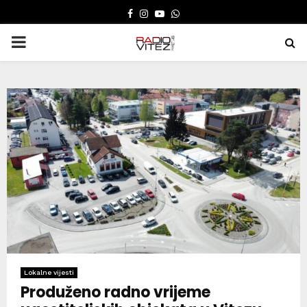
FACEBOOK
INSTAGRAM
YOUTUBE
WHATSAPP
PRIMARY
MENU
Lokalne vijesti
Produženo radno vrijeme