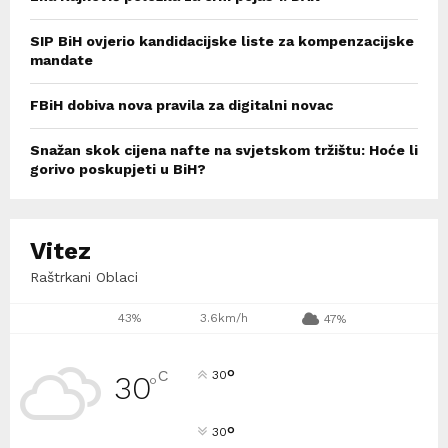
SIP BiH ovjerio kandidacijske liste za kompenzacijske
mandate
FBiH dobiva nova pravila za digitalni novac
Snažan skok cijena nafte na svjetskom tržištu: Hoće li
gorivo poskupjeti u BiH?
Vitez
Raštrkani Oblaci
43%
3.6km/h
47%
°
C
30
30
°
°
30