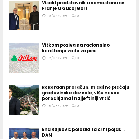
Visoki predstavnik u samostanu sv.
Franje u Gučoj Gori
08/08/2026
0
Vitkom poziva na racionalno
korištenje vode za piće
08/08/2026
0
Rekordan proračun, mladi ne plaćaju
građevinske dozvole, više novca
porodiljama i najjeftiniji vrtić
08/08/2026
0
Ena Rajković položila za crni pojas 1.
DAN