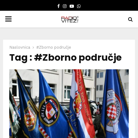
FACEBOOK
INSTAGRAM
YOUTUBE
WHATSAPP
PRIMARY
MENU
Naslovnica
#Zborno područje
Tag : #Zborno područje