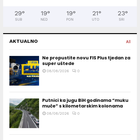
29
°
19
°
19
°
21
°
23
°
SUB
NED
PON
UTO
SRI
AKTUALNO
All
Ne propustite novu FIS Plus tjedan za
super uštede
08/08/2026
0
Putnici ka jugu BiH godinama “muku
muče” s kilometarskim kolonama
08/08/2026
0