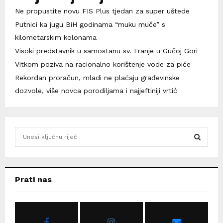
Ne propustite novu FIS Plus tjedan za super uštede
Putnici ka jugu BiH godinama “muku muče” s
kilometarskim kolonama
Visoki predstavnik u samostanu sv. Franje u Gučoj Gori
Vitkom poziva na racionalno korištenje vode za piće
Rekordan proračun, mladi ne plaćaju građevinske
dozvole, više novca porodiljama i najjeftiniji vrtić
S
e
a
S
r
c
E
Prati nas
h
f
A
o
r
R