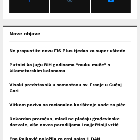
:
C
H
Nove objave
Ne propustite novu FIS Plus tjedan za super uštede
Putnici ka jugu BiH godinama “muku muče” s
kilometarskim kolonama
Visoki predstavnik u samostanu sv. Franje u Gučoj
Gori
Vitkom poziva na racionalno korištenje vode za piće
Rekordan proračun, mladi ne plaćaju građevinske
dozvole, više novca porodiljama i najjeftiniji vrtić
Ena Rajković položila za crni pojas 1. DAN