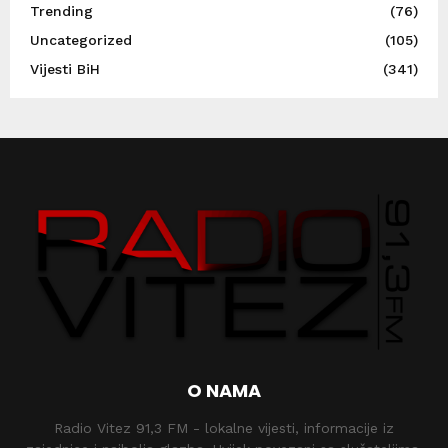
Trending
(76)
Uncategorized
(105)
Vijesti BiH
(341)
O NAMA
Radio Vitez 91,3 FM - lokalne vijesti, informacije iz