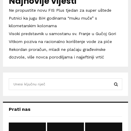
Najnovije vijesti
Ne propustite novu FIS Plus tjedan za super uštede
Putnici ka jugu BiH godinama “muku muče” s
kilometarskim kolonama
Visoki predstavnik u samostanu sv. Franje u Gučoj Gori
Vitkom poziva na racionalno korištenje vode za piće
Rekordan proračun, mladi ne plaćaju građevinske
dozvole, više novca porodiljama i najjeftiniji vrtić
S
e
a
S
r
c
E
Prati nas
h
f
A
o
r
R