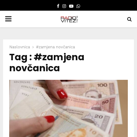
FACEBOOK
INSTAGRAM
YOUTUBE
WHATSAPP
PRIMARY
MENU
Naslovnica
#zamjena novčanica
Tag : #zamjena
novčanica