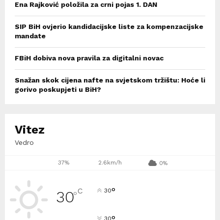
Ena Rajković položila za crni pojas 1. DAN
SIP BiH ovjerio kandidacijske liste za kompenzacijske
mandate
FBiH dobiva nova pravila za digitalni novac
Snažan skok cijena nafte na svjetskom tržištu: Hoće li
gorivo poskupjeti u BiH?
Vitez
Vedro
37%
2.6km/h
0%
°
C
30
30
°
°
30