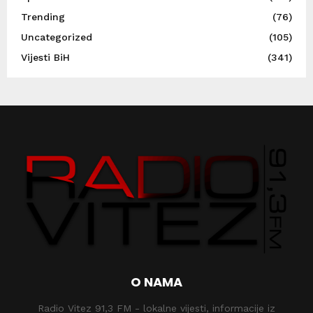
Trending
(76)
Uncategorized
(105)
Vijesti BiH
(341)
O NAMA
Radio Vitez 91,3 FM - lokalne vijesti, informacije iz