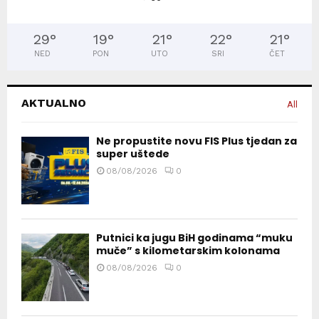
29
°
19
°
21
°
22
°
21
°
NED
PON
UTO
SRI
ČET
AKTUALNO
All
Ne propustite novu FIS Plus tjedan za
super uštede
08/08/2026
0
Putnici ka jugu BiH godinama “muku
muče” s kilometarskim kolonama
08/08/2026
0