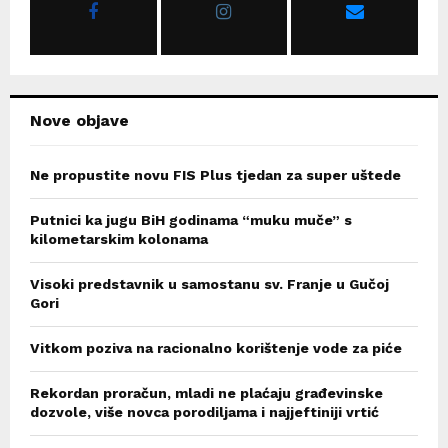
:
C
H
Nove objave
Ne propustite novu FIS Plus tjedan za super uštede
Putnici ka jugu BiH godinama “muku muče” s
kilometarskim kolonama
Visoki predstavnik u samostanu sv. Franje u Gučoj
Gori
Vitkom poziva na racionalno korištenje vode za piće
Rekordan proračun, mladi ne plaćaju građevinske
dozvole, više novca porodiljama i najjeftiniji vrtić