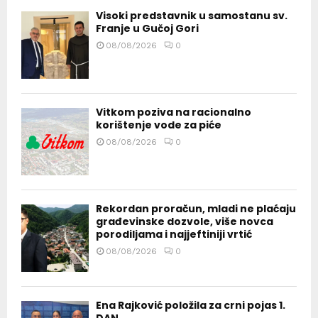
Visoki predstavnik u samostanu sv.
Franje u Gučoj Gori
08/08/2026
0
Vitkom poziva na racionalno
korištenje vode za piće
08/08/2026
0
Rekordan proračun, mladi ne plaćaju
građevinske dozvole, više novca
porodiljama i najjeftiniji vrtić
08/08/2026
0
Ena Rajković položila za crni pojas 1.
DAN