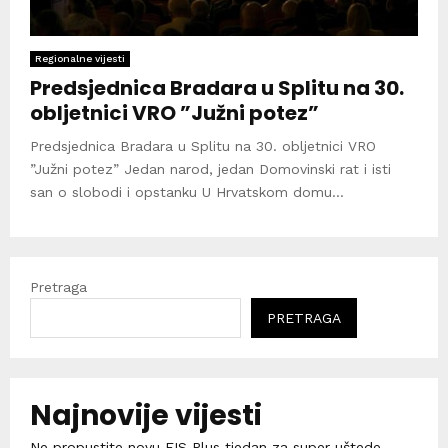
Regionalne vijesti
Predsjednica Bradara u Splitu na 30.
obljetnici VRO ”Južni potez”
Predsjednica Bradara u Splitu na 30. obljetnici VRO
”Južni potez” Jedan narod, jedan Domovinski rat i isti
san o slobodi i opstanku U Hrvatskom domu...
Pretraga
PRETRAGA
Najnovije vijesti
Ne propustite novu FIS Plus tjedan za super uštede