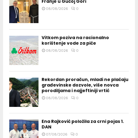
Franje u Gučoj Gori
08/08/2026
0
Vitkom poziva na racionalno
korištenje vode za piće
08/08/2026
0
Rekordan proračun, mladi ne plaćaju
građevinske dozvole, više novca
porodiljama i najjeftiniji vrtić
08/08/2026
0
Ena Rajković položila za crni pojas 1.
DAN
07/08/2026
0