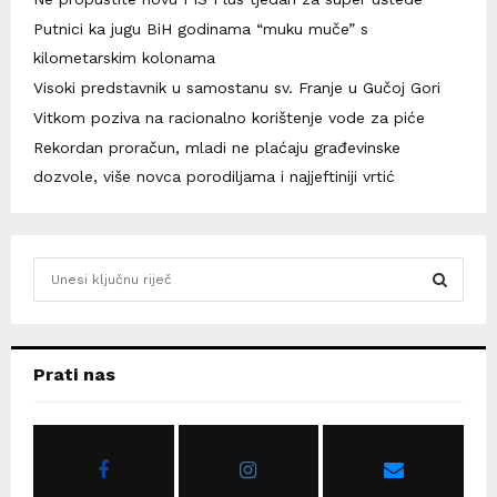
Putnici ka jugu BiH godinama “muku muče” s
kilometarskim kolonama
Visoki predstavnik u samostanu sv. Franje u Gučoj Gori
Vitkom poziva na racionalno korištenje vode za piće
Rekordan proračun, mladi ne plaćaju građevinske
dozvole, više novca porodiljama i najjeftiniji vrtić
S
e
a
S
r
c
E
Prati nas
h
f
A
o
r
R
: