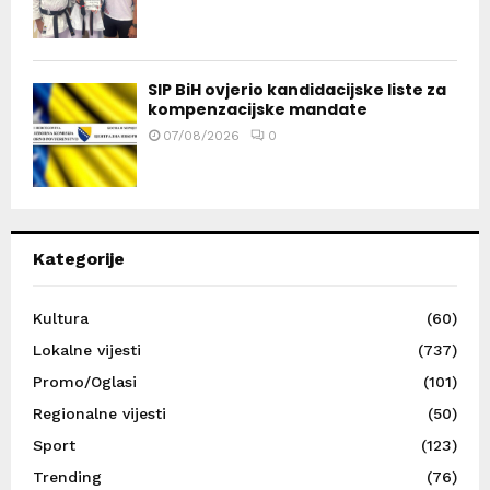
SIP BiH ovjerio kandidacijske liste za
kompenzacijske mandate
07/08/2026
0
Kategorije
Kultura
(60)
Lokalne vijesti
(737)
Promo/Oglasi
(101)
Regionalne vijesti
(50)
Sport
(123)
Trending
(76)