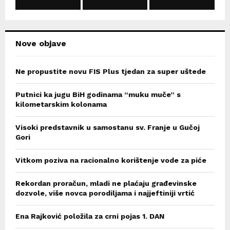
C
H
Nove objave
Ne propustite novu FIS Plus tjedan za super uštede
Putnici ka jugu BiH godinama “muku muče” s
kilometarskim kolonama
Visoki predstavnik u samostanu sv. Franje u Gučoj
Gori
Vitkom poziva na racionalno korištenje vode za piće
Rekordan proračun, mladi ne plaćaju građevinske
dozvole, više novca porodiljama i najjeftiniji vrtić
Ena Rajković položila za crni pojas 1. DAN