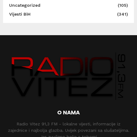
Uncategorized
(105)
Vijesti BiH
(341)
O NAMA
Radio Vitez 91,3 FM - lokalne vijesti, informacije iz
zajednice i najbolja glazba. Uvijek povezani sa slušateljima.
Jer zvučimo bolje s tobom!