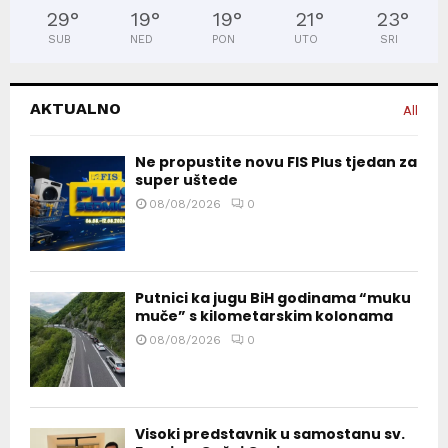
29
°
19
°
19
°
21
°
23
°
SUB
NED
PON
UTO
SRI
AKTUALNO
All
Ne propustite novu FIS Plus tjedan za
super uštede
08/08/2026
0
Putnici ka jugu BiH godinama “muku
muče” s kilometarskim kolonama
08/08/2026
0
Visoki predstavnik u samostanu sv.