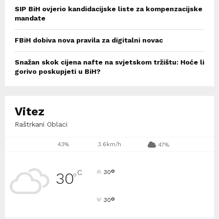
SIP BiH ovjerio kandidacijske liste za kompenzacijske
mandate
FBiH dobiva nova pravila za digitalni novac
Snažan skok cijena nafte na svjetskom tržištu: Hoće li
gorivo poskupjeti u BiH?
Vitez
Raštrkani Oblaci
43%
3.6km/h
47%
°
C
30
30
°
°
30