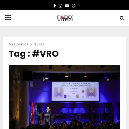
FACEBOOK
INSTAGRAM
YOUTUBE
WHATSAPP
PRIMARY
MENU
Naslovnica
#VRO
Tag : #VRO