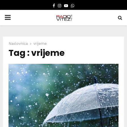
FACEBOOK
INSTAGRAM
YOUTUBE
WHATSAPP
PRIMARY
MENU
Naslovnica
vrijeme
Tag : vrijeme