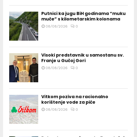
Putnici ka jugu BiH godinama “muku
muče” s kilometarskim kolonama
08/08/2026
0
Visoki predstavnik u samostanu sv.
Franje u Gučoj Gori
08/08/2026
0
Vitkom poziva na racionalno
korištenje vode za piće
08/08/2026
0