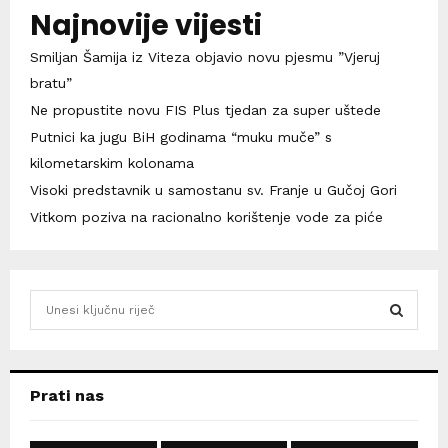
Najnovije vijesti
Smiljan Šamija iz Viteza objavio novu pjesmu ”Vjeruj
bratu”
Ne propustite novu FIS Plus tjedan za super uštede
Putnici ka jugu BiH godinama “muku muče” s
kilometarskim kolonama
Visoki predstavnik u samostanu sv. Franje u Gučoj Gori
Vitkom poziva na racionalno korištenje vode za piće
S
e
a
S
r
c
E
Prati nas
h
f
A
o