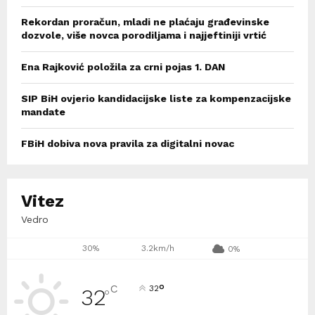
Rekordan proračun, mladi ne plaćaju građevinske
dozvole, više novca porodiljama i najjeftiniji vrtić
Ena Rajković položila za crni pojas 1. DAN
SIP BiH ovjerio kandidacijske liste za kompenzacijske
mandate
FBiH dobiva nova pravila za digitalni novac
Vitez
Vedro
30%
3.2km/h
0%
°
C
32
32
°