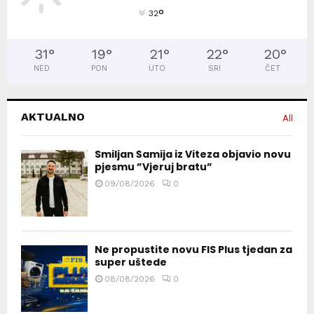
°
32
31
°
19
°
21
°
22
°
20
°
NED
PON
UTO
SRI
ČET
AKTUALNO
All
Smiljan Šamija iz Viteza objavio novu
pjesmu ”Vjeruj bratu”
09/08/2026
0
Ne propustite novu FIS Plus tjedan za
super uštede
08/08/2026
0