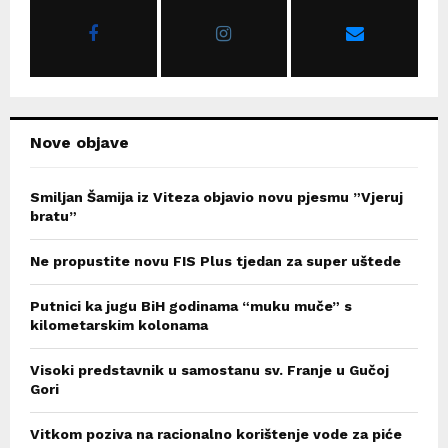
r
R
:
C
H
Nove objave
Smiljan Šamija iz Viteza objavio novu pjesmu ”Vjeruj
bratu”
Ne propustite novu FIS Plus tjedan za super uštede
Putnici ka jugu BiH godinama “muku muče” s
kilometarskim kolonama
Visoki predstavnik u samostanu sv. Franje u Gučoj
Gori
Vitkom poziva na racionalno korištenje vode za piće