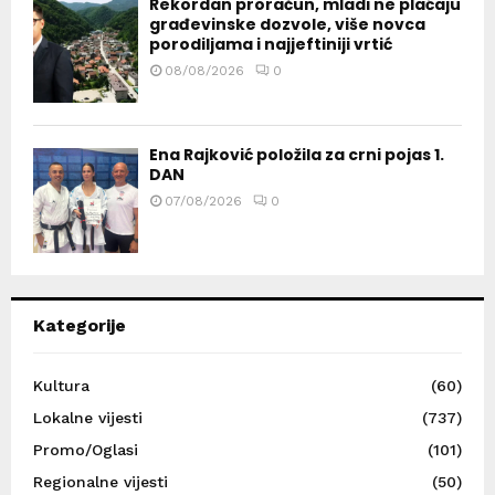
Rekordan proračun, mladi ne plaćaju
građevinske dozvole, više novca
porodiljama i najjeftiniji vrtić
08/08/2026
0
Ena Rajković položila za crni pojas 1.
DAN
07/08/2026
0
Kategorije
Kultura
(60)
Lokalne vijesti
(737)
Promo/Oglasi
(101)
Regionalne vijesti
(50)