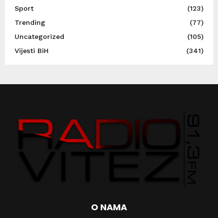
Sport
(123)
Trending
(77)
Uncategorized
(105)
Vijesti BiH
(341)
O NAMA