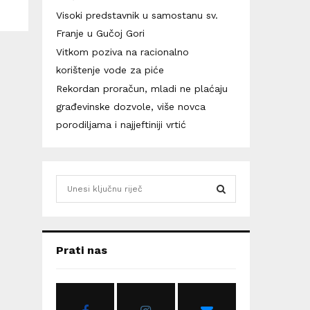
Visoki predstavnik u samostanu sv.
Franje u Gučoj Gori
Vitkom poziva na racionalno
korištenje vode za piće
Rekordan proračun, mladi ne plaćaju
građevinske dozvole, više novca
porodiljama i najjeftiniji vrtić
S
e
a
S
r
c
E
Prati nas
h
f
A
o
r
R