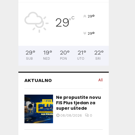
°
29
C
29
°
°
29
29
°
19
°
20
°
21
°
22
°
SUB
NED
PON
UTO
SRI
AKTUALNO
All
Ne propustite novu
FIS Plus tjedan za
super uštede
08/08/2026
0