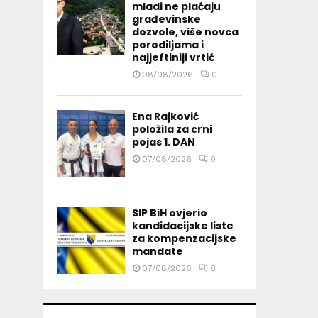
mladi ne plaćaju
građevinske
dozvole, više novca
porodiljama i
najjeftiniji vrtić
08/08/2026
0
Ena Rajković
položila za crni
pojas 1. DAN
07/08/2026
0
SIP BiH ovjerio
kandidacijske liste
za kompenzacijske
mandate
07/08/2026
0