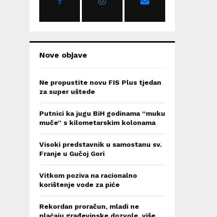
:
C
H
Nove objave
Ne propustite novu FIS Plus tjedan
za super uštede
Putnici ka jugu BiH godinama “muku
muče” s kilometarskim kolonama
Visoki predstavnik u samostanu sv.
Franje u Gučoj Gori
Vitkom poziva na racionalno
korištenje vode za piće
Rekordan proračun, mladi ne
plaćaju građevinske dozvole, više