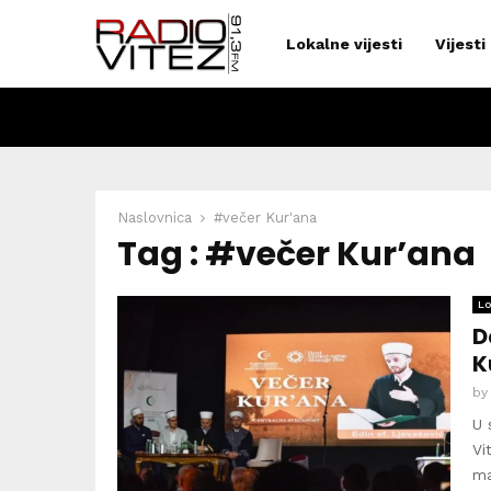
Lokalne vijesti
Vijesti
Naslovnica
#večer Kur'ana
Tag : #večer Kur’ana
Lo
D
K
b
U 
Vi
ma