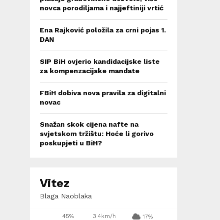
novca porodiljama i najjeftiniji vrtić
Ena Rajković položila za crni pojas 1.
DAN
SIP BiH ovjerio kandidacijske liste
za kompenzacijske mandate
FBiH dobiva nova pravila za digitalni
novac
Snažan skok cijena nafte na
svjetskom tržištu: Hoće li gorivo
poskupjeti u BiH?
Vitez
Blaga Naoblaka
45%
3.4km/h
17%