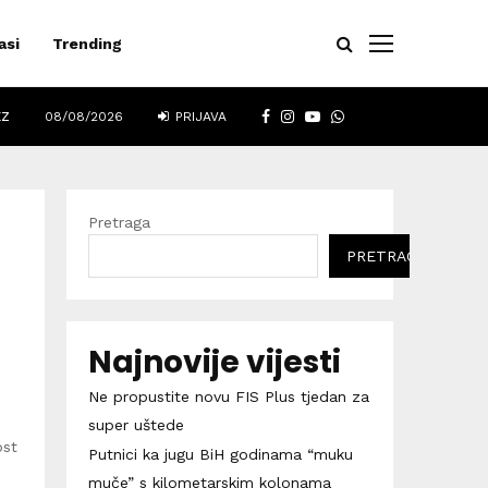
asi
Trending
FACEBOOK
INSTAGRAM
YOUTUBE
WHATSAPP
EZ
08/08/2026
PRIJAVA
Pretraga
PRETRAGA
Najnovije vijesti
Ne propustite novu FIS Plus tjedan za
super uštede
ost
Putnici ka jugu BiH godinama “muku
muče” s kilometarskim kolonama