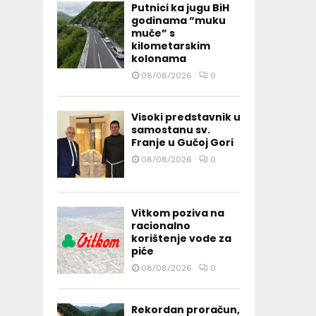
Putnici ka jugu BiH
godinama “muku
muče” s
kilometarskim
kolonama
08/08/2026
0
Visoki predstavnik u
samostanu sv.
Franje u Gučoj Gori
08/08/2026
0
Vitkom poziva na
racionalno
korištenje vode za
piće
08/08/2026
0
Rekordan proračun,