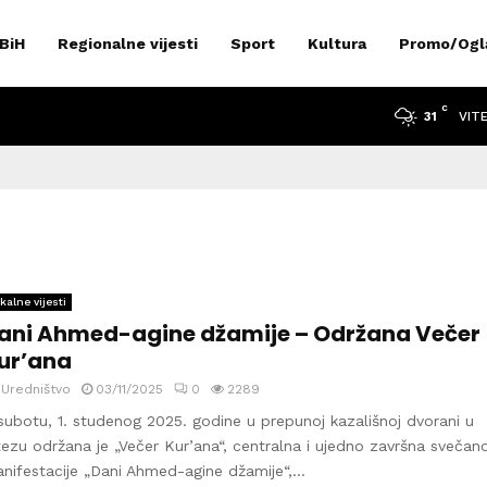
 BiH
Regionalne vijesti
Sport
Kultura
Promo/Ogl
C
VIT
31
kalne vijesti
ani Ahmed-agine džamije – Održana Večer
ur’ana
y
Uredništvo
03/11/2025
0
2289
subotu, 1. studenog 2025. godine u prepunoj kazališnoj dvorani u
tezu održana je „Večer Kur’ana“, centralna i ujedno završna svečan
nifestacije „Dani Ahmed-agine džamije“,...