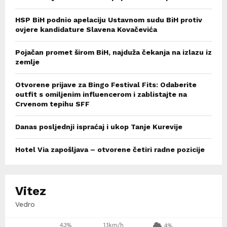
HSP BiH podnio apelaciju Ustavnom sudu BiH protiv
ovjere kandidature Slavena Kovačevića
Pojačan promet širom BiH, najduža čekanja na izlazu iz
zemlje
Otvorene prijave za Bingo Festival Fits: Odaberite
outfit s omiljenim influencerom i zablistajte na
Crvenom tepihu SFF
Danas posljednji ispraćaj i ukop Tanje Kurevije
Hotel Via zapošljava – otvorene četiri radne pozicije
Vitez
Vedro
43%
1.1km/h
4%