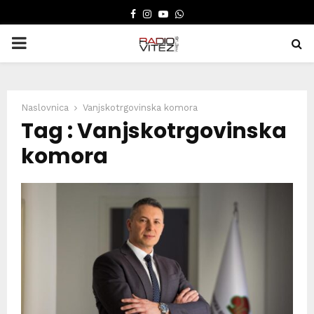
FACEBOOK
INSTAGRAM
YOUTUBE
WHATSAPP
PRIMARY
MENU
Naslovnica
Vanjskotrgovinska komora
Tag : Vanjskotrgovinska
komora