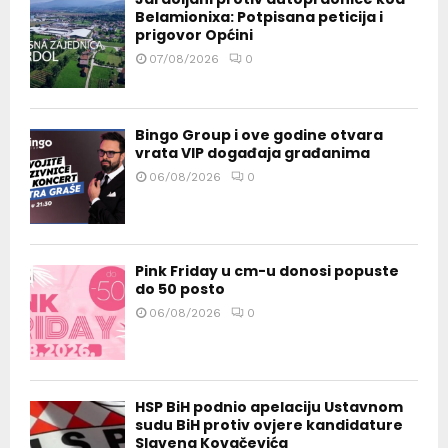
Belamionixa: Potpisana peticija i
prigovor Općini
07/08/2026
0
Bingo Group i ove godine otvara
vrata VIP događaja građanima
06/08/2026
0
Pink Friday u cm-u donosi popuste
do 50 posto
06/08/2026
0
HSP BiH podnio apelaciju Ustavnom
sudu BiH protiv ovjere kandidature
Slavena Kovačevića