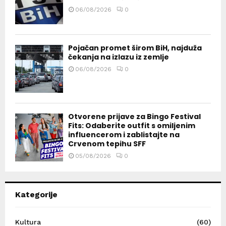
06/08/2026
0
Pojačan promet širom BiH, najduža
čekanja na izlazu iz zemlje
06/08/2026
0
Otvorene prijave za Bingo Festival
Fits: Odaberite outfit s omiljenim
influencerom i zablistajte na
Crvenom tepihu SFF
05/08/2026
0
Kategorije
Kultura
(60)