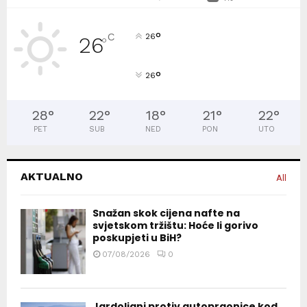
°
C
26
26
°
°
26
28
°
22
°
18
°
21
°
22
°
PET
SUB
NED
PON
UTO
AKTUALNO
All
Snažan skok cijena nafte na
svjetskom tržištu: Hoće li gorivo
poskupjeti u BiH?
07/08/2026
0
Jardoljani protiv autopraonice kod