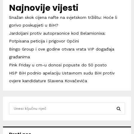
Najnovije vijesti
Snažan skok cijena nafte na svjetskom tržištu: Hoće li
gorivo poskupjeti u BiH?
Jardoljani protiv autopraonice kod Belamionixa:
Potpisana peticija i prigovor Općini
Bingo Group i ove godine otvara vrata VIP događaja
građanima
Pink Friday u cm-u donosi popuste do 50 posto
HSP BiH podnio apelaciju Ustavnom sudu BiH protiv
ovjere kandidature Slavena Kovačevića
S
e
a
S
r
c
E