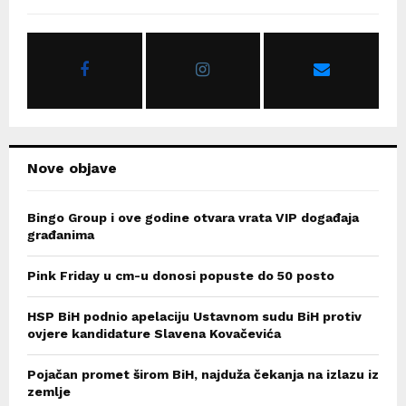
f
A
o
r
R
:
C
H
Nove objave
Bingo Group i ove godine otvara vrata VIP događaja
građanima
Pink Friday u cm-u donosi popuste do 50 posto
HSP BiH podnio apelaciju Ustavnom sudu BiH protiv
ovjere kandidature Slavena Kovačevića
Pojačan promet širom BiH, najduža čekanja na izlazu iz
zemlje