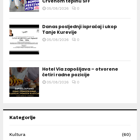
Crvenom tepihu SFF
05/08/2026
0
Danas posljednji ispraćaj i ukop
Tanje Kurevije
05/08/2026
0
Hotel Via zapošljava – otvorene
četiri radne pozicije
05/08/2026
0
Kategorije
Kultura
(60)