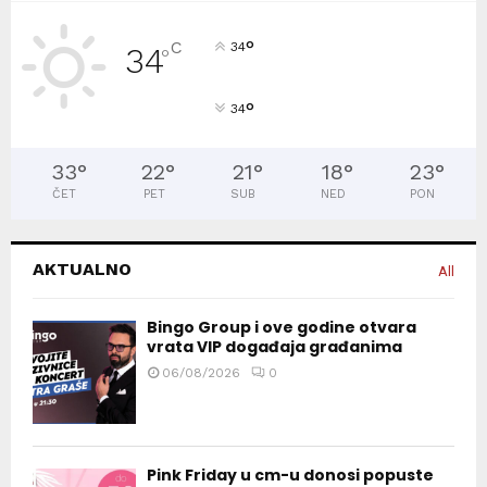
°
C
34
34
°
°
34
33
°
22
°
21
°
18
°
23
°
ČET
PET
SUB
NED
PON
AKTUALNO
All
Bingo Group i ove godine otvara
vrata VIP događaja građanima
06/08/2026
0
Pink Friday u cm-u donosi popuste