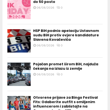
do 50 posto
06/08/2026
0
HSP BiH podnio apelaciju Ustavnom
sudu BiH protiv ovjere kandidature
Slavena Kovačevića
06/08/2026
0
Pojačan promet širom BiH, najduža
čekanja na izlazu iz zemlje
06/08/2026
0
Otvorene prijave za Bingo Festival
Fits: Odaberite outfit s omiljenim
influencerom i zablistajte na