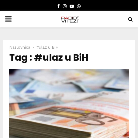
FACEBOOK
INSTAGRAM
YOUTUBE
WHATSAPP
PRIMARY
MENU
Naslovnica
#ulaz u BiH
Tag : #ulaz u BiH