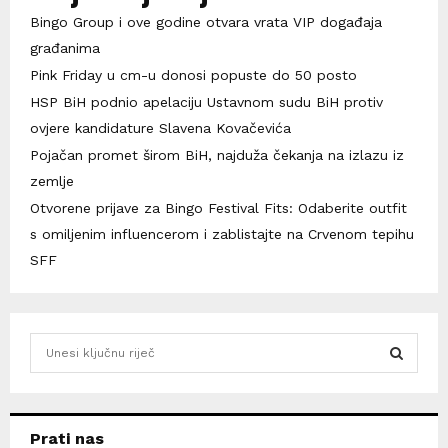
Bingo Group i ove godine otvara vrata VIP događaja
građanima
Pink Friday u cm-u donosi popuste do 50 posto
HSP BiH podnio apelaciju Ustavnom sudu BiH protiv
ovjere kandidature Slavena Kovačevića
Pojačan promet širom BiH, najduža čekanja na izlazu iz
zemlje
Otvorene prijave za Bingo Festival Fits: Odaberite outfit
s omiljenim influencerom i zablistajte na Crvenom tepihu
SFF
S
e
a
S
r
c
E
Prati nas
h