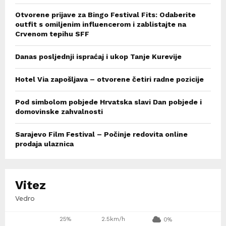
Otvorene prijave za Bingo Festival Fits: Odaberite
outfit s omiljenim influencerom i zablistajte na
Crvenom tepihu SFF
Danas posljednji ispraćaj i ukop Tanje Kurevije
Hotel Via zapošljava – otvorene četiri radne pozicije
Pod simbolom pobjede Hrvatska slavi Dan pobjede i
domovinske zahvalnosti
Sarajevo Film Festival – Počinje redovita online
prodaja ulaznica
Vitez
Vedro
25%
2.5km/h
0%