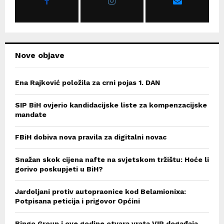
:
C
H
Nove objave
Ena Rajković položila za crni pojas 1. DAN
SIP BiH ovjerio kandidacijske liste za kompenzacijske
mandate
FBiH dobiva nova pravila za digitalni novac
Snažan skok cijena nafte na svjetskom tržištu: Hoće li
gorivo poskupjeti u BiH?
Jardoljani protiv autopraonice kod Belamionixa:
Potpisana peticija i prigovor Općini
Bingo Group i ove godine otvara vrata VIP događaja