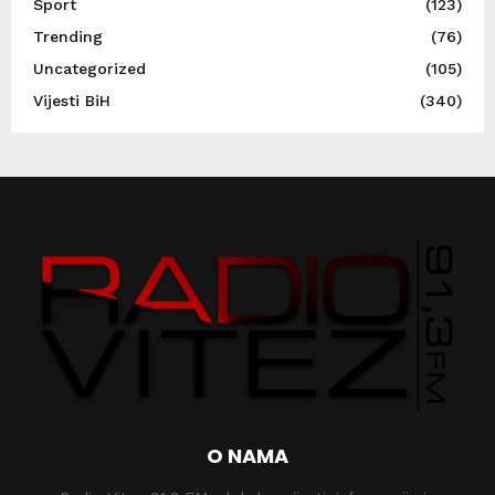
Sport
(123)
Trending
(76)
Uncategorized
(105)
Vijesti BiH
(340)
O NAMA