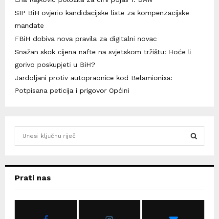
SIP BiH ovjerio kandidacijske liste za kompenzacijske
mandate
FBiH dobiva nova pravila za digitalni novac
Snažan skok cijena nafte na svjetskom tržištu: Hoće li
gorivo poskupjeti u BiH?
Jardoljani protiv autopraonice kod Belamionixa:
Potpisana peticija i prigovor Općini
S
e
a
S
r
c
E
Prati nas
h
f
A
o
r
R