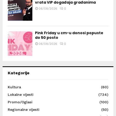
vrata VIP događaja građanima
06/08/2026
0
Pink Friday u cm-u donosi popuste
do 50 posto
06/08/2026
0
Kategorije
Kultura
(60)
Lokalne vijesti
(734)
Promo/Oglasi
(100)
Regionalne vijesti
(50)