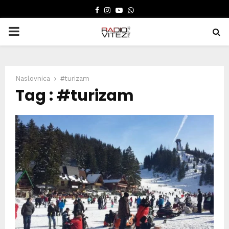
FACEBOOK
INSTAGRAM
YOUTUBE
WHATSAPP
PRIMARY
MENU
Naslovnica
#turizam
Tag : #turizam