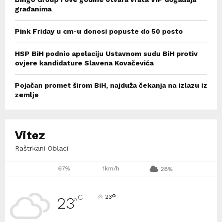
građanima
Pink Friday u cm-u donosi popuste do 50 posto
HSP BiH podnio apelaciju Ustavnom sudu BiH protiv
ovjere kandidature Slavena Kovačevića
Pojačan promet širom BiH, najduža čekanja na izlazu iz
zemlje
Vitez
Raštrkani Oblaci
67%
1km/h
28%
°
C
23
23
°