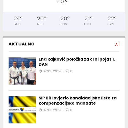
°
23
24
°
20
°
20
°
21
°
22
°
SUB
NED
PON
UTO
SRI
AKTUALNO
All
Ena Rajković položila za crni pojas 1.
DAN
07/08/2026
0
SIP BiH ovjerio kandidacijske liste za
kompenzacijske mandate
07/08/2026
0