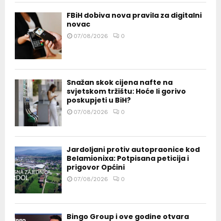
FBiH dobiva nova pravila za digitalni
novac
07/08/2026
0
Snažan skok cijena nafte na
svjetskom tržištu: Hoće li gorivo
poskupjeti u BiH?
07/08/2026
0
Jardoljani protiv autopraonice kod
Belamionixa: Potpisana peticija i
prigovor Općini
07/08/2026
0
Bingo Group i ove godine otvara