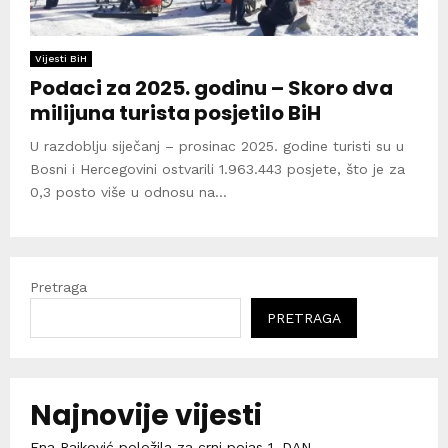
Vijesti BiH
Podaci za 2025. godinu – Skoro dva
milijuna turista posjetilo BiH
U razdoblju siječanj – prosinac 2025. godine turisti su u
Bosni i Hercegovini ostvarili 1.963.443 posjete, što je za
0,3 posto više u odnosu na...
Pretraga
PRETRAGA
Najnovije vijesti
Ena Rajković položila za crni pojas 1. DAN