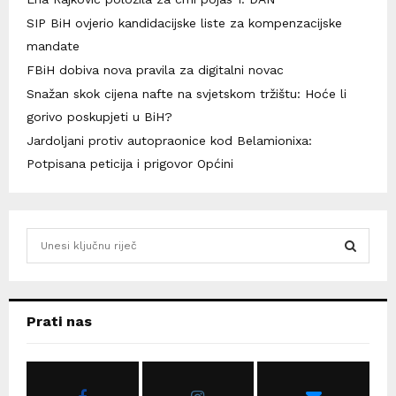
SIP BiH ovjerio kandidacijske liste za kompenzacijske
mandate
FBiH dobiva nova pravila za digitalni novac
Snažan skok cijena nafte na svjetskom tržištu: Hoće li
gorivo poskupjeti u BiH?
Jardoljani protiv autopraonice kod Belamionixa:
Potpisana peticija i prigovor Općini
S
e
a
S
r
c
E
Prati nas
h
f
A
o
r
R