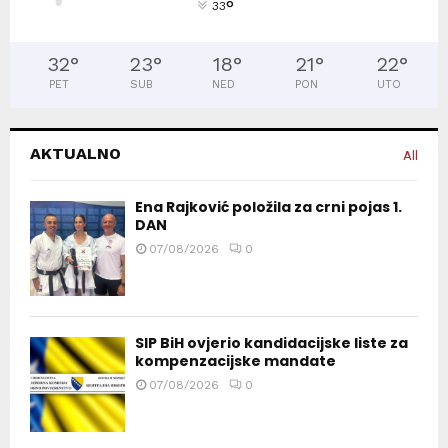
°
33
32
°
23
°
18
°
21
°
22
°
PET
SUB
NED
PON
UTO
AKTUALNO
All
Ena Rajković položila za crni pojas 1.
DAN
07/08/2026
0
SIP BiH ovjerio kandidacijske liste za
kompenzacijske mandate
07/08/2026
0