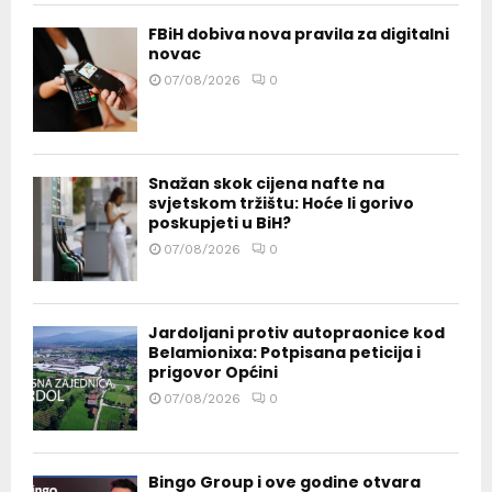
FBiH dobiva nova pravila za digitalni
novac
07/08/2026
0
Snažan skok cijena nafte na
svjetskom tržištu: Hoće li gorivo
poskupjeti u BiH?
07/08/2026
0
Jardoljani protiv autopraonice kod
Belamionixa: Potpisana peticija i
prigovor Općini
07/08/2026
0
Bingo Group i ove godine otvara