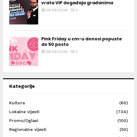
vrata VIP događaja građanima
06/08/2026
0
Pink Friday u cm-u donosi popuste
do 50 posto
06/08/2026
0
Kategorije
Kultura
(60)
Lokalne vijesti
(734)
Promo/Oglasi
(100)
Regionalne vijesti
(50)