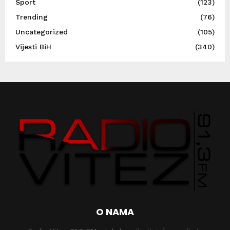
Sport
(123)
Trending
(76)
Uncategorized
(105)
Vijesti BiH
(340)
O NAMA