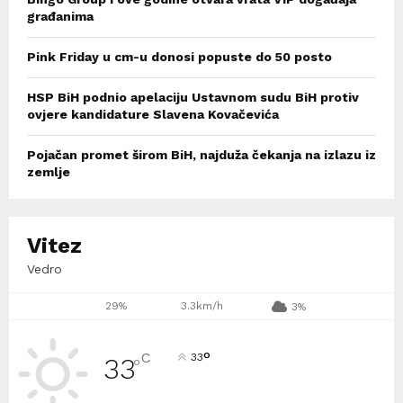
građanima
Pink Friday u cm-u donosi popuste do 50 posto
HSP BiH podnio apelaciju Ustavnom sudu BiH protiv
ovjere kandidature Slavena Kovačevića
Pojačan promet širom BiH, najduža čekanja na izlazu iz
zemlje
Vitez
Vedro
29%
3.3km/h
3%
°
C
33
33
°