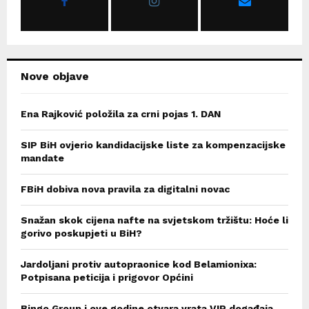
:
C
H
Nove objave
Ena Rajković položila za crni pojas 1. DAN
SIP BiH ovjerio kandidacijske liste za kompenzacijske
mandate
FBiH dobiva nova pravila za digitalni novac
Snažan skok cijena nafte na svjetskom tržištu: Hoće li
gorivo poskupjeti u BiH?
Jardoljani protiv autopraonice kod Belamionixa:
Potpisana peticija i prigovor Općini
Bingo Group i ove godine otvara vrata VIP događaja