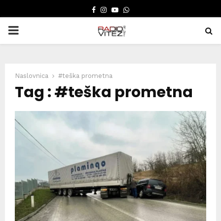
FACEBOOK
INSTAGRAM
YOUTUBE
WHATSAPP
PRIMARY
MENU
Naslovnica
#teška prometna
Tag : #teška prometna