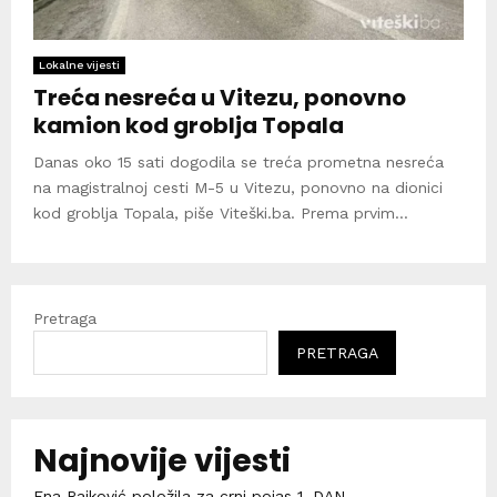
Lokalne vijesti
Treća nesreća u Vitezu, ponovno
kamion kod groblja Topala
Danas oko 15 sati dogodila se treća prometna nesreća
na magistralnoj cesti M-5 u Vitezu, ponovno na dionici
kod groblja Topala, piše Viteški.ba. Prema prvim...
Pretraga
PRETRAGA
Najnovije vijesti
Ena Rajković položila za crni pojas 1. DAN