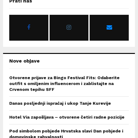
Prati nas
h
f
A
o
r
R
:
C
H
Nove objave
Otvorene prijave za Bingo Festival Fits: Odaberite
outfit s omiljenim influencerom i zablistajte na
Crvenom tepihu SFF
Danas posljednji ispraćaj i ukop Tanje Kurevije
Hotel Via zapošljava – otvorene četiri radne pozicije
Pod simbolom pobjede Hrvatska slavi Dan pobjede i
domovinske zahvalnosti