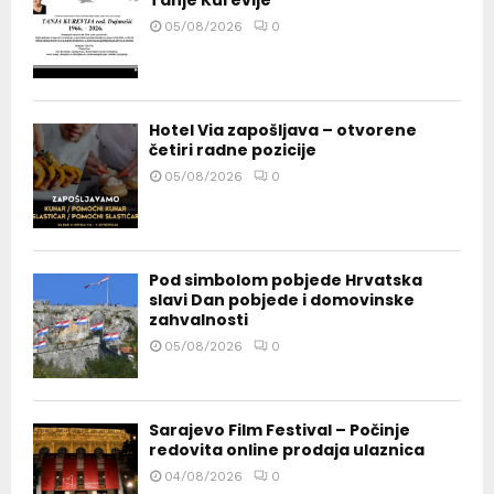
05/08/2026
0
Hotel Via zapošljava – otvorene
četiri radne pozicije
05/08/2026
0
Pod simbolom pobjede Hrvatska
slavi Dan pobjede i domovinske
zahvalnosti
05/08/2026
0
Sarajevo Film Festival – Počinje
redovita online prodaja ulaznica
04/08/2026
0