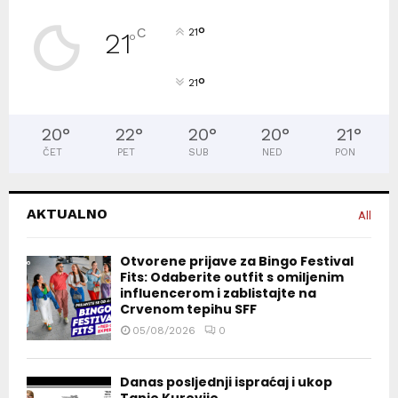
°
C
21
21
°
°
21
20
°
22
°
20
°
20
°
21
°
ČET
PET
SUB
NED
PON
AKTUALNO
All
Otvorene prijave za Bingo Festival
Fits: Odaberite outfit s omiljenim
influencerom i zablistajte na
Crvenom tepihu SFF
05/08/2026
0
Danas posljednji ispraćaj i ukop
Tanje Kurevije