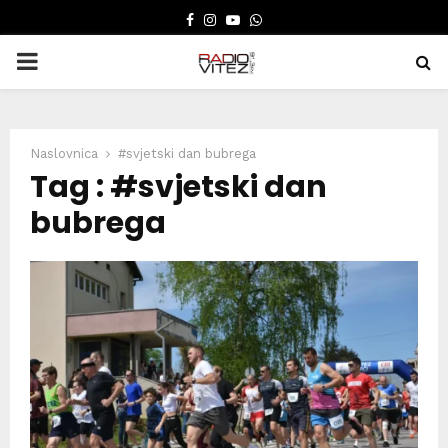
FACEBOOK
INSTAGRAM
YOUTUBE
WHATSAPP
PRIMARY
MENU
Naslovnica
#svjetski dan bubrega
Tag : #svjetski dan
bubrega