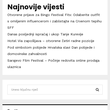
Najnovije vijesti
Otvorene prijave za Bingo Festival Fits: Odaberite outfit
s omiljenim influencerom i zablistajte na Crvenom tepihu
SFF
Danas posljednji ispraćaj i ukop Tanje Kurevije
Hotel Via zapošljava – otvorene četiri radne pozicije
Pod simbolom pobjede Hrvatska slavi Dan pobjede i
domovinske zahvalnosti
Sarajevo Film Festival – Počinje redovita online prodaja
ulaznica
S
e
a
S
r
c
E