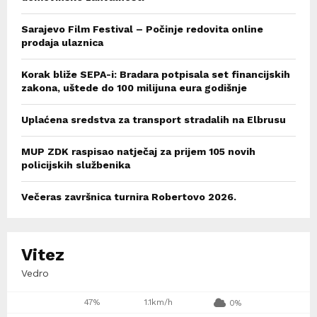
Sarajevo Film Festival – Počinje redovita online
prodaja ulaznica
Korak bliže SEPA-i: Bradara potpisala set financijskih
zakona, uštede do 100 milijuna eura godišnje
Uplaćena sredstva za transport stradalih na Elbrusu
MUP ZDK raspisao natječaj za prijem 105 novih
policijskih službenika
Večeras završnica turnira Robertovo 2026.
Vitez
Vedro
47%
1.1km/h
0%