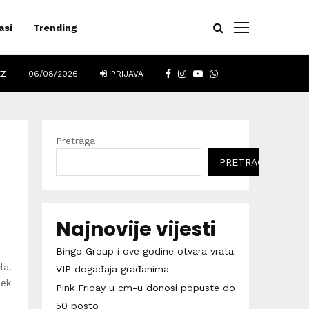
asi
Trending
FACEBOOK
INSTAGRAM
YOUTUBE
WHATSAPP
EZ
06/08/2026
PRIJAVA
Pretraga
PRETRAGA
Najnovije vijesti
Bingo Group i ove godine otvara vrata
la.
VIP događaja građanima
jek
Pink Friday u cm-u donosi popuste do
50 posto