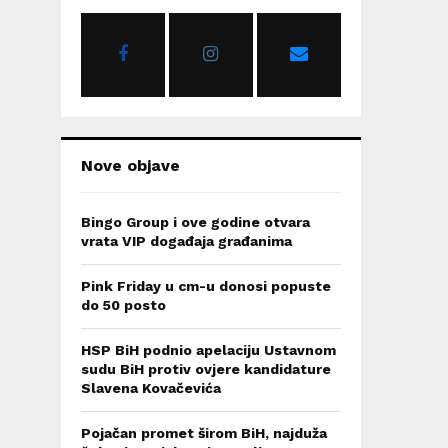
o
r
R
:
C
H
Nove objave
Bingo Group i ove godine otvara
vrata VIP događaja građanima
Pink Friday u cm-u donosi popuste
do 50 posto
HSP BiH podnio apelaciju Ustavnom
sudu BiH protiv ovjere kandidature
Slavena Kovačevića
Pojačan promet širom BiH, najduža