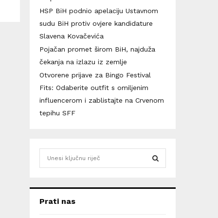
HSP BiH podnio apelaciju Ustavnom
sudu BiH protiv ovjere kandidature
Slavena Kovačevića
Pojačan promet širom BiH, najduža
čekanja na izlazu iz zemlje
Otvorene prijave za Bingo Festival
Fits: Odaberite outfit s omiljenim
influencerom i zablistajte na Crvenom
tepihu SFF
S
e
a
S
r
c
E
Prati nas
h
f
A