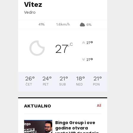
Vitez
Vedro
41%
1.6km/h
6%
°
27
C
27
°
°
27
26
°
24
°
21
°
18
°
21
°
ČET
PET
SUB
NED
PON
AKTUALNO
All
Bingo Group i ove
godine otvara