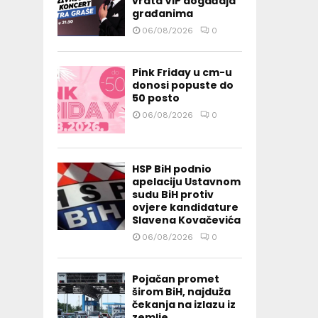
vrata VIP događaja
građanima
06/08/2026
0
Pink Friday u cm-u
donosi popuste do
50 posto
06/08/2026
0
HSP BiH podnio
apelaciju Ustavnom
sudu BiH protiv
ovjere kandidature
Slavena Kovačevića
06/08/2026
0
Pojačan promet
širom BiH, najduža
čekanja na izlazu iz
zemlje