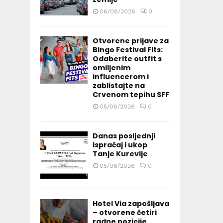
06/08/2026
0
Otvorene prijave za
Bingo Festival Fits:
Odaberite outfit s
omiljenim
influencerom i
zablistajte na
Crvenom tepihu SFF
05/08/2026
0
Danas posljednji
ispraćaj i ukop
Tanje Kurevije
05/08/2026
0
Hotel Via zapošljava
– otvorene četiri
radne pozicije