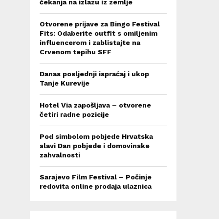
čekanja na izlazu iz zemlje
Otvorene prijave za Bingo Festival
Fits: Odaberite outfit s omiljenim
influencerom i zablistajte na
Crvenom tepihu SFF
Danas posljednji ispraćaj i ukop
Tanje Kurevije
Hotel Via zapošljava – otvorene
četiri radne pozicije
Pod simbolom pobjede Hrvatska
slavi Dan pobjede i domovinske
zahvalnosti
Sarajevo Film Festival – Počinje
redovita online prodaja ulaznica