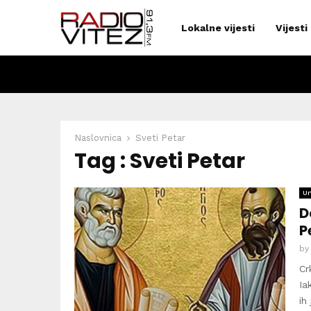
Lokalne vijesti
Vijesti
Naslovnica
Sveti Petar
Tag : Sveti Petar
Un
D
P
b
Cr
Ia
ih 