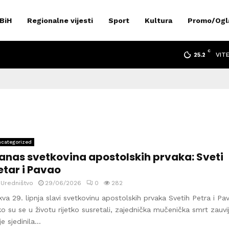
 BiH
Regionalne vijesti
Sport
Kultura
Promo/Ogl
C
VIT
25.2
categorized
anas svetkovina apostolskih prvaka: Sveti
etar i Pavao
y
Uredništvo
29/06/2026
0
282
kva 29. lipnja slavi svetkovinu apostolskih prvaka Svetih Petra i Pav
ko su se u životu rijetko susretali, zajednička mučenička smrt zauvi
je sjedinila...