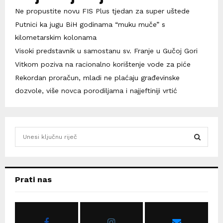
Ne propustite novu FIS Plus tjedan za super uštede
Putnici ka jugu BiH godinama “muku muče” s
kilometarskim kolonama
Visoki predstavnik u samostanu sv. Franje u Gučoj Gori
Vitkom poziva na racionalno korištenje vode za piće
Rekordan proračun, mladi ne plaćaju građevinske
dozvole, više novca porodiljama i najjeftiniji vrtić
S
e
a
S
r
c
E
Prati nas
h
f
A
o
r
R