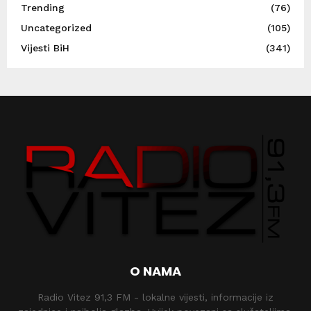
Trending
(76)
Uncategorized
(105)
Vijesti BiH
(341)
O NAMA
Radio Vitez 91,3 FM - lokalne vijesti, informacije iz