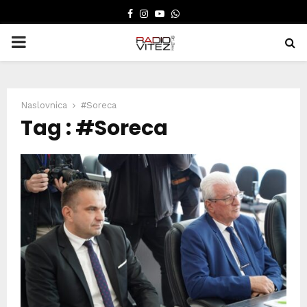
FACEBOOK
INSTAGRAM
YOUTUBE
WHATSAPP
PRIMARY
MENU
Naslovnica
#Soreca
Tag : #Soreca