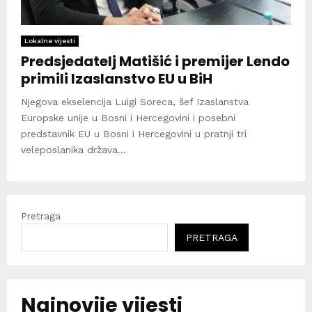
Lokalne vijesti
Predsjedatelj Matišić i premijer Lendo
primili Izaslanstvo EU u BiH
Njegova ekselencija Luigi Soreca, šef Izaslanstva
Europske unije u Bosni i Hercegovini i posebni
predstavnik EU u Bosni i Hercegovini u pratnji tri
veleposlanika država...
Pretraga
PRETRAGA
Najnovije vijesti