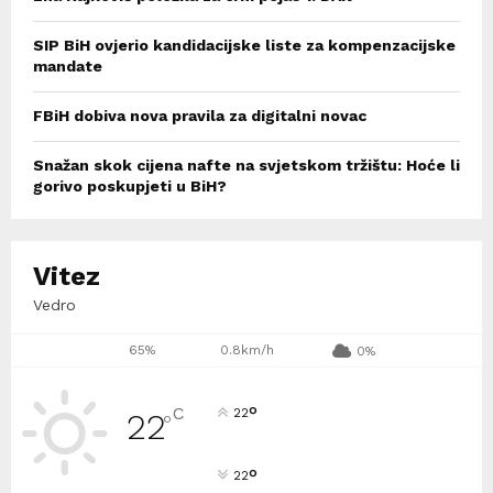
SIP BiH ovjerio kandidacijske liste za kompenzacijske
mandate
FBiH dobiva nova pravila za digitalni novac
Snažan skok cijena nafte na svjetskom tržištu: Hoće li
gorivo poskupjeti u BiH?
Vitez
Vedro
65%
0.8km/h
0%
°
C
22
22
°
°
22