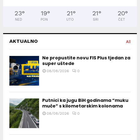
23
°
19
°
21
°
21
°
20
°
NED
PON
UTO
SRI
ČET
AKTUALNO
All
Ne propustite novu FIS Plus tjedan za
super uštede
08/08/2026
0
Putnici ka jugu BiH godinama “muku
muče” s kilometarskim kolonama
08/08/2026
0