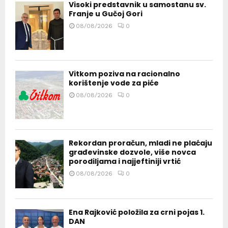
Visoki predstavnik u samostanu sv.
Franje u Gučoj Gori
08/08/2026
0
Vitkom poziva na racionalno
korištenje vode za piće
08/08/2026
0
Rekordan proračun, mladi ne plaćaju
građevinske dozvole, više novca
porodiljama i najjeftiniji vrtić
08/08/2026
0
Ena Rajković položila za crni pojas 1.
DAN