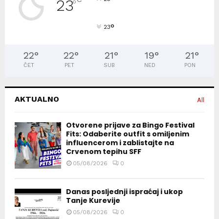
23
°
°
23
22
°
22
°
21
°
19
°
21
°
ČET
PET
SUB
NED
PON
AKTUALNO
All
Otvorene prijave za Bingo Festival
Fits: Odaberite outfit s omiljenim
influencerom i zablistajte na
Crvenom tepihu SFF
05/08/2026
0
Danas posljednji ispraćaj i ukop
Tanje Kurevije
05/08/2026
0