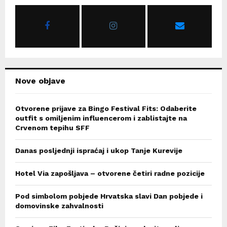
o
r
R
:
C
H
Nove objave
Otvorene prijave za Bingo Festival Fits: Odaberite
outfit s omiljenim influencerom i zablistajte na
Crvenom tepihu SFF
Danas posljednji ispraćaj i ukop Tanje Kurevije
Hotel Via zapošljava – otvorene četiri radne pozicije
Pod simbolom pobjede Hrvatska slavi Dan pobjede i
domovinske zahvalnosti