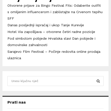
Otvorene prijave za Bingo Festival Fits: Odaberite outfit
s omiljenim influencerom i zablistajte na Crvenom tepihu
SFF
Danas posljednji ispraćaj i ukop Tanje Kurevije
Hotel Via zapošljava – otvorene četiri radne pozicije
Pod simbolom pobjede Hrvatska slavi Dan pobjede i
domovinske zahvalnosti
Sarajevo Film Festival – Počinje redovita online prodaja
ulaznica
S
e
a
S
r
c
E
Prati nas
h
f
A