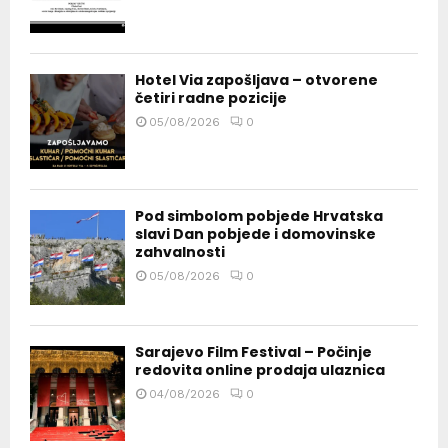
Hotel Via zapošljava – otvorene
četiri radne pozicije
05/08/2026
0
Pod simbolom pobjede Hrvatska
slavi Dan pobjede i domovinske
zahvalnosti
05/08/2026
0
Sarajevo Film Festival – Počinje
redovita online prodaja ulaznica
04/08/2026
0