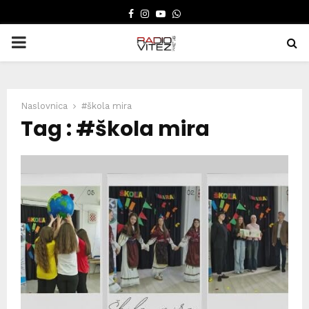
FACEBOOK
INSTAGRAM
YOUTUBE
WHATSAPP
PRIMARY
MENU
Naslovnica
#škola mira
Tag : #škola mira