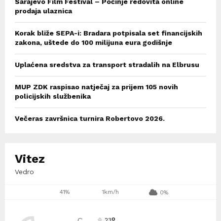
Sarajevo Film Festival – Počinje redovita online
prodaja ulaznica
Korak bliže SEPA-i: Bradara potpisala set financijskih
zakona, uštede do 100 milijuna eura godišnje
Uplaćena sredstva za transport stradalih na Elbrusu
MUP ZDK raspisao natječaj za prijem 105 novih
policijskih službenika
Večeras završnica turnira Robertovo 2026.
Vitez
Vedro
41%
1km/h
0%
°
C
23