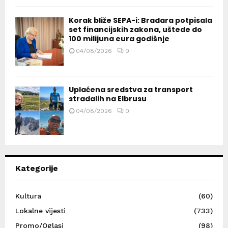
Korak bliže SEPA-i: Bradara potpisala
set financijskih zakona, uštede do
100 milijuna eura godišnje
04/08/2026
0
Uplaćena sredstva za transport
stradalih na Elbrusu
04/08/2026
0
Kategorije
Kultura
(60)
Lokalne vijesti
(733)
Promo/Oglasi
(98)