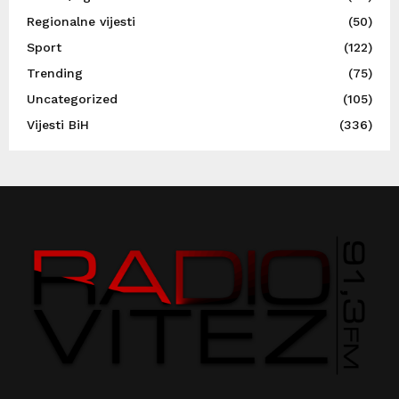
Regionalne vijesti
(50)
Sport
(122)
Trending
(75)
Uncategorized
(105)
Vijesti BiH
(336)