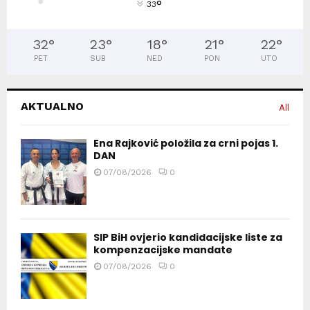
°
33
32
°
23
°
18
°
21
°
22
°
PET
SUB
NED
PON
UTO
AKTUALNO
All
Ena Rajković položila za crni pojas 1.
DAN
07/08/2026
0
SIP BiH ovjerio kandidacijske liste za
kompenzacijske mandate
07/08/2026
0