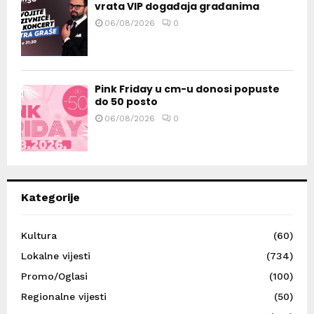
vrata VIP događaja građanima
06/08/2026
0
Pink Friday u cm-u donosi popuste
do 50 posto
06/08/2026
0
Kategorije
Kultura
(60)
Lokalne vijesti
(734)
Promo/Oglasi
(100)
Regionalne vijesti
(50)