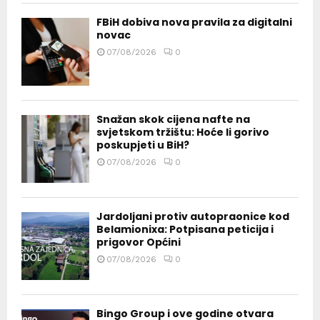
FBiH dobiva nova pravila za digitalni
novac
07/08/2026
0
Snažan skok cijena nafte na
svjetskom tržištu: Hoće li gorivo
poskupjeti u BiH?
07/08/2026
0
Jardoljani protiv autopraonice kod
Belamionixa: Potpisana peticija i
prigovor Općini
07/08/2026
0
Bingo Group i ove godine otvara