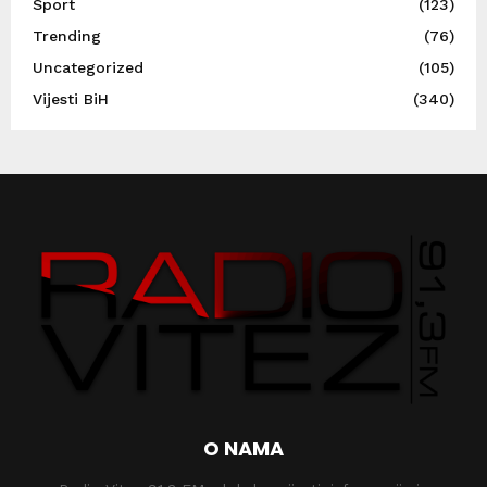
Sport
(123)
Trending
(76)
Uncategorized
(105)
Vijesti BiH
(340)
O NAMA