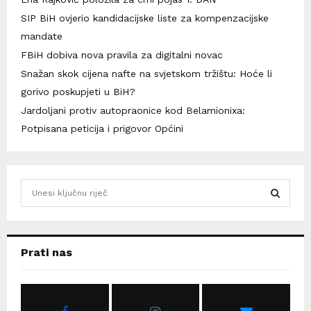
SIP BiH ovjerio kandidacijske liste za kompenzacijske
mandate
FBiH dobiva nova pravila za digitalni novac
Snažan skok cijena nafte na svjetskom tržištu: Hoće li
gorivo poskupjeti u BiH?
Jardoljani protiv autopraonice kod Belamionixa:
Potpisana peticija i prigovor Općini
S
e
a
S
r
c
E
Prati nas
h
f
A
o
r
R