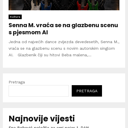
Kultura
Senna M. vraća se na glazbenu scenu
s pjesmom AI
Jedna od najvećih dance zvijezda devedesetih, Senna M.,
vraća se na glazbenu scenu s novim autorskim singlom
AI. Glazbenik čiji su hitovi Beba malena,...
Pretraga
PRETRAGA
Najnovije vijesti
Ena Rajković položila za crni pojas 1. DAN