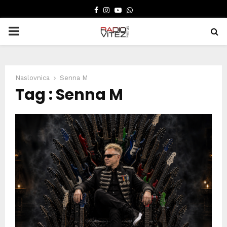
FACEBOOK
INSTAGRAM
YOUTUBE
WHATSAPP
PRIMARY
MENU
Naslovnica
Senna M
Tag : Senna M