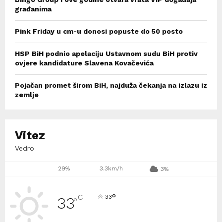
građanima
Pink Friday u cm-u donosi popuste do 50 posto
HSP BiH podnio apelaciju Ustavnom sudu BiH protiv
ovjere kandidature Slavena Kovačevića
Pojačan promet širom BiH, najduža čekanja na izlazu iz
zemlje
Vitez
Vedro
29%
3.3km/h
3%
°
C
33
33
°