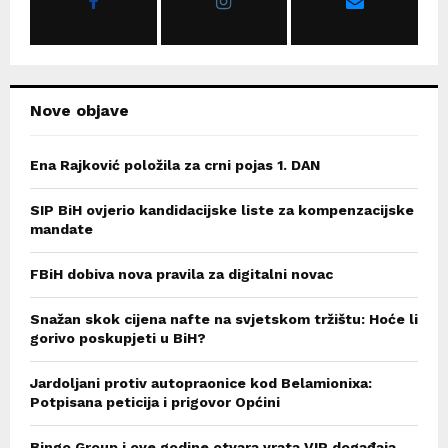
:
C
H
Nove objave
Ena Rajković položila za crni pojas 1. DAN
SIP BiH ovjerio kandidacijske liste za kompenzacijske
mandate
FBiH dobiva nova pravila za digitalni novac
Snažan skok cijena nafte na svjetskom tržištu: Hoće li
gorivo poskupjeti u BiH?
Jardoljani protiv autopraonice kod Belamionixa:
Potpisana peticija i prigovor Općini
Bingo Group i ove godine otvara vrata VIP događaja