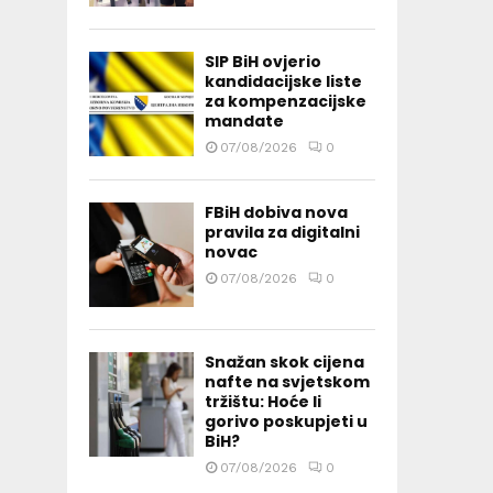
SIP BiH ovjerio
kandidacijske liste
za kompenzacijske
mandate
07/08/2026
0
FBiH dobiva nova
pravila za digitalni
novac
07/08/2026
0
Snažan skok cijena
nafte na svjetskom
tržištu: Hoće li
gorivo poskupjeti u
BiH?
07/08/2026
0