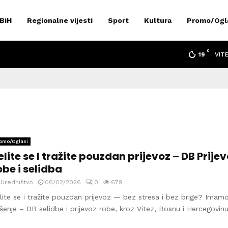
 BiH
Regionalne vijesti
Sport
Kultura
Promo/Ogl
C
VIT
19
omo/Oglasi
elite se I tražite pouzdan prijevoz – DB Prije
obe i selidba
y
Uredništvo
06/02/2026
0
679
lite se i tražite pouzdan prijevoz — bez stresa i bez brige? Imam
ešenje – DB selidbe i prijevoz robe, kroz Vitez, Bosnu i Hercegovinu.