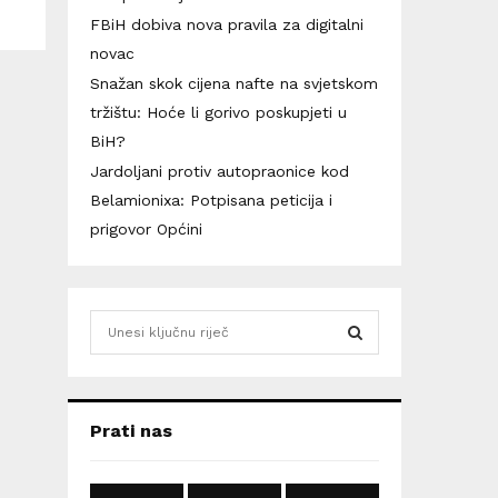
FBiH dobiva nova pravila za digitalni
novac
Snažan skok cijena nafte na svjetskom
tržištu: Hoće li gorivo poskupjeti u
BiH?
Jardoljani protiv autopraonice kod
Belamionixa: Potpisana peticija i
prigovor Općini
S
e
a
S
r
c
E
Prati nas
h
f
A
o