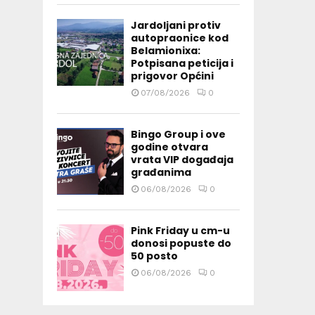
Jardoljani protiv
autopraonice kod
Belamionixa:
Potpisana peticija i
prigovor Općini
07/08/2026
0
Bingo Group i ove
godine otvara
vrata VIP događaja
građanima
06/08/2026
0
Pink Friday u cm-u
donosi popuste do
50 posto
06/08/2026
0