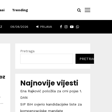
asi
Trending
FACEBOOK
INSTAGRAM
YOUTUBE
WHATSAPP
EZ
08/08/2026
PRIJAVA
Pretraga
PRETRAGA
voz
Najnovije vijesti
Ena Rajković položila za crni pojas 1.
o
DAN
..
SIP BiH ovjerio kandidacijske liste za
kompenzacijske mandate