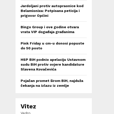
Jardoljani protiv autopraonice kod
Belamionixa: Potpisana peticija i
prigovor Općini
Bingo Group i ove godine otvara
vrata VIP događaja građanima
Pink Friday u cm-u donosi popuste
do 50 posto
HSP BiH podnio apelaciju Ustavnom
sudu BiH protiv ovjere kandidature
Slavena Kovačevića
Pojačan promet širom BiH, najduža
čekanja na izlazu iz zemlje
Vitez
Vedro