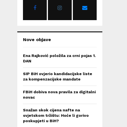
r
R
:
C
H
Nove objave
Ena Rajković položila za crni pojas 1.
DAN
SIP BiH ovjerio kandidacijske liste
za kompenzacijske mandate
FBiH dobiva nova pravila za digitalni
novac
Snažan skok cijena nafte na
svjetskom tržištu: Hoće li gorivo
poskupjeti u BiH?