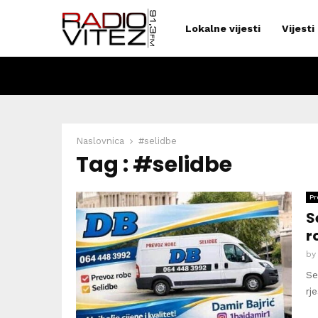
Lokalne vijesti
Vijesti
Naslovnica
#selidbe
Tag : #selidbe
Pr
S
r
b
Se
rj