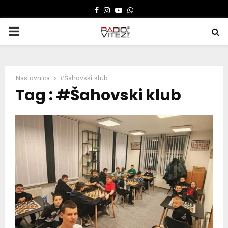
FACEBOOK
INSTAGRAM
YOUTUBE
WHATSAPP
PRIMARY
MENU
Naslovnica
#Šahovski klub
Tag : #Šahovski klub