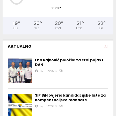
°
20
19
°
20
°
20
°
21
°
22
°
SUB
NED
PON
UTO
SRI
AKTUALNO
All
Ena Rajković položila za crni pojas 1.
DAN
07/08/2026
0
SIP BiH ovjerio kandidacijske liste za
kompenzacijske mandate
07/08/2026
0