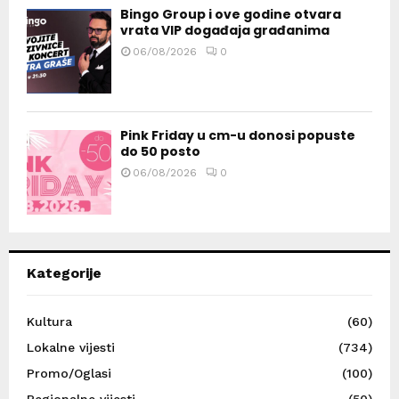
Bingo Group i ove godine otvara
vrata VIP događaja građanima
06/08/2026
0
Pink Friday u cm-u donosi popuste
do 50 posto
06/08/2026
0
Kategorije
Kultura
(60)
Lokalne vijesti
(734)
Promo/Oglasi
(100)
Regionalne vijesti
(50)