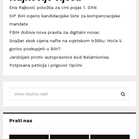
Ena Rajković položila za crni pojas 1. DAN
SIP BiH ovjerio kandidacijske liste za kompenzacijske
mandate
FBiH dobiva nova pravila za digitalni novac
Snažan skok cijena nafte na svjetskom tržištu: Hoće li
gorivo poskupjeti u BiH?
Jardoljani protiv autopraonice kod Belamionixa:
Potpisana peticija i prigovor Općini
S
e
a
S
r
c
E
Prati nas
h
f
A
o