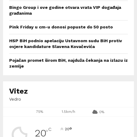
Bingo Group i ove godine otvara vrata VIP događaja
građanima
Pink Friday u cm-u donosi popuste do 50 posto
HSP BiH podnio apelaciju Ustavnom sudu BiH protiv
ovjere kandidature Slavena Kovačevića
Pojačan promet širom BiH, najduža čekanja na izlazu iz
zemlje
Vitez
Vedro
75%
1.5km/h
0%
°
C
20
20
°