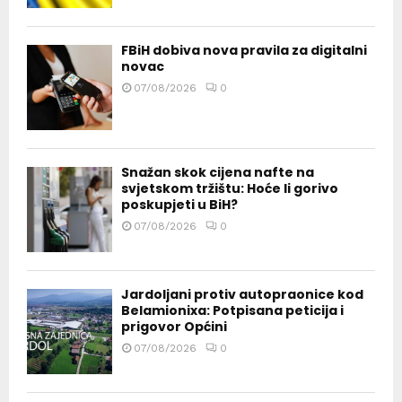
FBiH dobiva nova pravila za digitalni
novac
07/08/2026
0
Snažan skok cijena nafte na
svjetskom tržištu: Hoće li gorivo
poskupjeti u BiH?
07/08/2026
0
Jardoljani protiv autopraonice kod
Belamionixa: Potpisana peticija i
prigovor Općini
07/08/2026
0