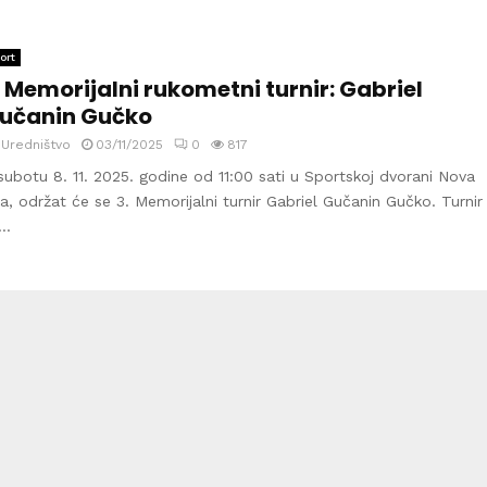
ort
. Memorijalni rukometni turnir: Gabriel
učanin Gučko
y
Uredništvo
03/11/2025
0
817
subotu 8. 11. 2025. godine od 11:00 sati u Sportskoj dvorani Nova
la, održat će se 3. Memorijalni turnir Gabriel Gučanin Gučko. Turnir
..