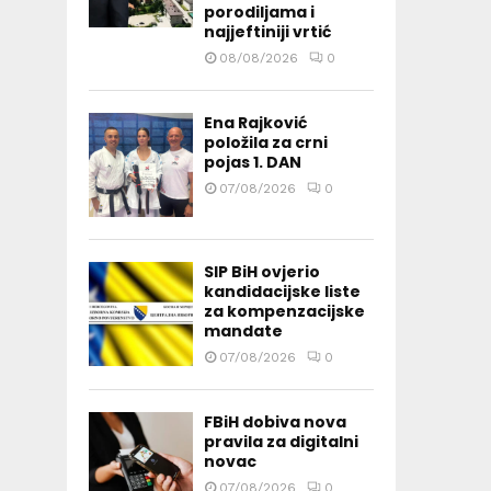
porodiljama i
najjeftiniji vrtić
08/08/2026
0
Ena Rajković
položila za crni
pojas 1. DAN
07/08/2026
0
SIP BiH ovjerio
kandidacijske liste
za kompenzacijske
mandate
07/08/2026
0
FBiH dobiva nova
pravila za digitalni
novac
07/08/2026
0