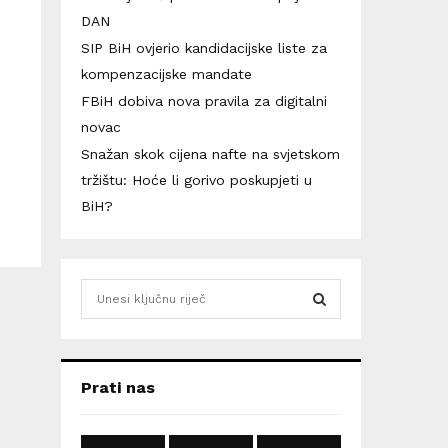
DAN
SIP BiH ovjerio kandidacijske liste za
kompenzacijske mandate
FBiH dobiva nova pravila za digitalni
novac
Snažan skok cijena nafte na svjetskom
tržištu: Hoće li gorivo poskupjeti u
BiH?
S
e
a
S
r
c
E
Prati nas
h
f
A
o