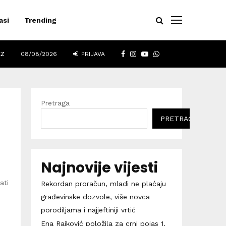
asi
Trending
FACEBOOK
INSTAGRAM
YOUTUBE
WHATSAPP
EZ
08/08/2026
PRIJAVA
Pretraga
PRETRAGA
Najnovije vijesti
ati
Rekordan proračun, mladi ne plaćaju
građevinske dozvole, više novca
porodiljama i najjeftiniji vrtić
Ena Rajković položila za crni pojas 1.