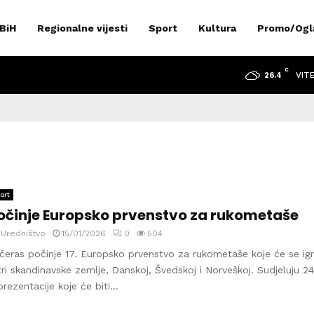
 BiH
Regionalne vijesti
Sport
Kultura
Promo/Ogl
C
VIT
26.4
ort
očinje Europsko prvenstvo za rukometaše
y
Uredništvo
15/01/2026
0
504
čeras počinje 17. Europsko prvenstvo za rukometaše koje će se igr
tri skandinavske zemlje, Danskoj, Švedskoj i Norveškoj. Sudjeluju 24
prezentacije koje će biti...