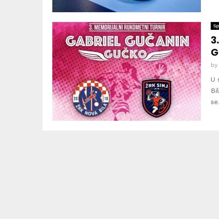
Sp
3
G
b
U 
Bi
se.