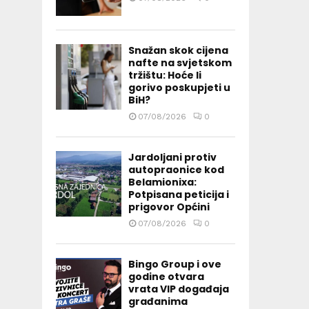
Snažan skok cijena
nafte na svjetskom
tržištu: Hoće li
gorivo poskupjeti u
BiH?
07/08/2026
0
Jardoljani protiv
autopraonice kod
Belamionixa:
Potpisana peticija i
prigovor Općini
07/08/2026
0
Bingo Group i ove
godine otvara
vrata VIP događaja
građanima