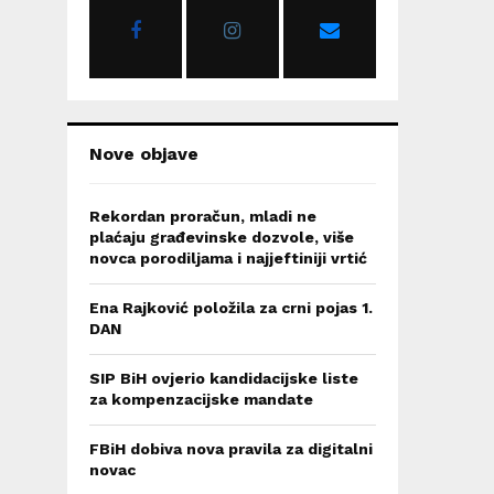
r
R
:
C
H
Nove objave
Rekordan proračun, mladi ne
plaćaju građevinske dozvole, više
novca porodiljama i najjeftiniji vrtić
Ena Rajković položila za crni pojas 1.
DAN
SIP BiH ovjerio kandidacijske liste
za kompenzacijske mandate
FBiH dobiva nova pravila za digitalni
novac