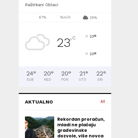
Raštrkani Oblaci
67%
1km/h
28%
°
23
C
23
°
°
23
24
°
20
°
20
°
21
°
22
°
SUB
NED
PON
UTO
SRI
AKTUALNO
All
Rekordan proračun,
mladi ne plaćaju
građevinske
dozvole, više novca