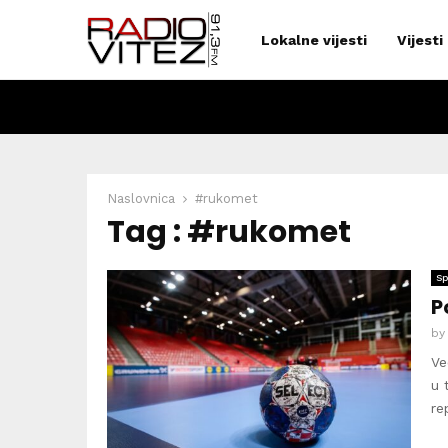
Lokalne vijesti
Vijesti
Naslovnica
#rukomet
Tag : #rukomet
Sp
P
b
Ve
u 
re