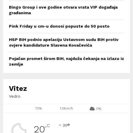
Bingo Group i ove godine otvara vrata VIP događaja
građanima
Pink Friday u cm-u donosi popuste do 50 posto
HSP BiH podnio apelaciju Ustavnom sudu BiH protiv
ovjere kandidature Slavena Kovačevića
Pojačan promet širom BiH, najduža čekanja na izlazu iz
zemlje
Vitez
Vedro
75%
1.5km/h
0%
°
C
20
20
°