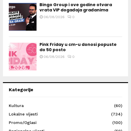
Bingo Group i ove godine otvara
vrata VIP događaja građanima
06/08/2026
0
Pink Friday u cm-u donosi popuste
do 50 posto
06/08/2026
0
Kategorije
Kultura
(60)
Lokalne vijesti
(734)
Promo/Oglasi
(100)
Regionalne vijesti
(50)