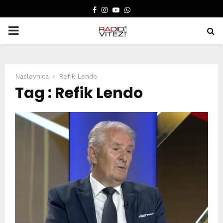
FACEBOOK
INSTAGRAM
YOUTUBE
WHATSAPP
PRIMARY
MENU
Naslovnica
Refik Lendo
Tag : Refik Lendo