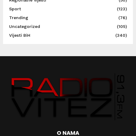
Sport
(123)
Trending
(76)
Uncategorized
(105)
Vijesti BiH
(340)
O NAMA