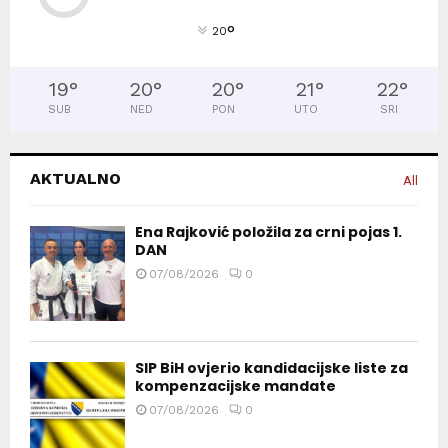
°
20
19
°
20
°
20
°
21
°
22
°
SUB
NED
PON
UTO
SRI
AKTUALNO
All
Ena Rajković položila za crni pojas 1.
DAN
07/08/2026
0
SIP BiH ovjerio kandidacijske liste za
kompenzacijske mandate
07/08/2026
0