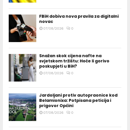
FBiH dobiva nova pravila za digitalni
novac
07/08/2026
0
Snažan skok cijena nafte na
svjetskom tržištu: Hoće li gorivo
poskupjeti u BiH?
07/08/2026
0
Jardoljani protiv autopraonice kod
Belamionixa: Potpisana peticija i
prigovor Općini
07/08/2026
0