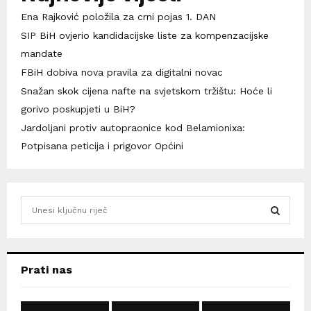
Ena Rajković položila za crni pojas 1. DAN
SIP BiH ovjerio kandidacijske liste za kompenzacijske
mandate
FBiH dobiva nova pravila za digitalni novac
Snažan skok cijena nafte na svjetskom tržištu: Hoće li
gorivo poskupjeti u BiH?
Jardoljani protiv autopraonice kod Belamionixa:
Potpisana peticija i prigovor Općini
S
e
a
S
r
c
E
Prati nas
h
f
A
o