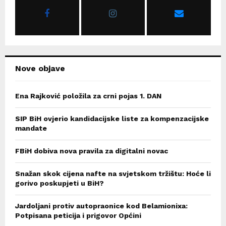
r
R
:
C
H
Nove objave
Ena Rajković položila za crni pojas 1. DAN
SIP BiH ovjerio kandidacijske liste za kompenzacijske
mandate
FBiH dobiva nova pravila za digitalni novac
Snažan skok cijena nafte na svjetskom tržištu: Hoće li
gorivo poskupjeti u BiH?
Jardoljani protiv autopraonice kod Belamionixa:
Potpisana peticija i prigovor Općini