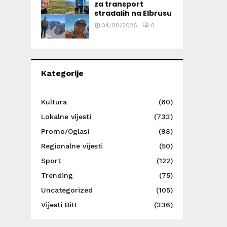
za transport
stradalih na Elbrusu
04/08/2026
0
Kategorije
Kultura
(60)
Lokalne vijesti
(733)
Promo/Oglasi
(98)
Regionalne vijesti
(50)
Sport
(122)
Trending
(75)
Uncategorized
(105)
Vijesti BiH
(336)