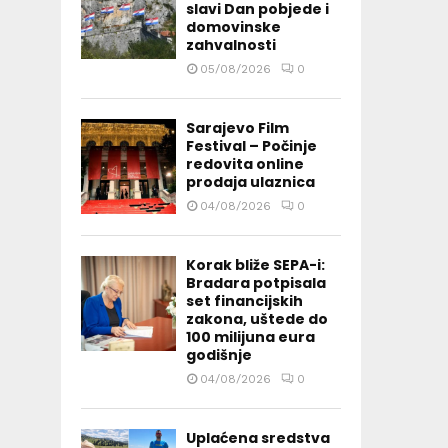
slavi Dan pobjede i
domovinske
zahvalnosti
05/08/2026
0
Sarajevo Film
Festival – Počinje
redovita online
prodaja ulaznica
04/08/2026
0
Korak bliže SEPA-i:
Bradara potpisala
set financijskih
zakona, uštede do
100 milijuna eura
godišnje
04/08/2026
0
Uplaćena sredstva