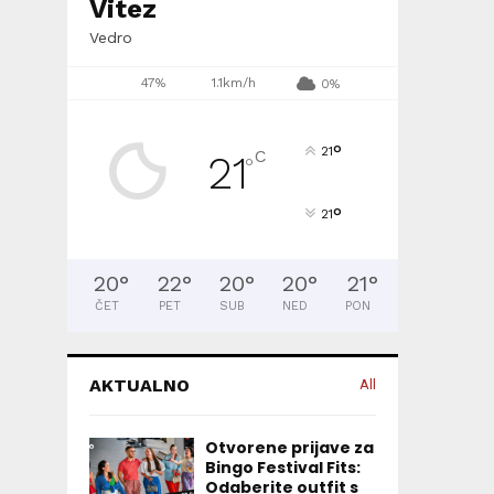
Vitez
Vedro
47%
1.1km/h
0%
°
21
C
21
°
°
21
20
°
22
°
20
°
20
°
21
°
ČET
PET
SUB
NED
PON
AKTUALNO
All
Otvorene prijave za
Bingo Festival Fits:
Odaberite outfit s