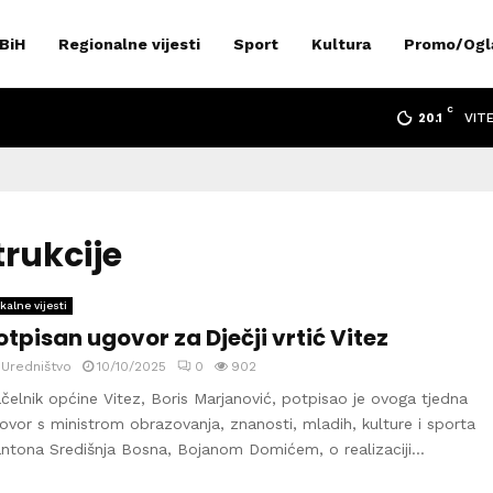
 BiH
Regionalne vijesti
Sport
Kultura
Promo/Ogl
C
VIT
20.1
trukcije
kalne vijesti
otpisan ugovor za Dječji vrtić Vitez
y
Uredništvo
10/10/2025
0
902
čelnik općine Vitez, Boris Marjanović, potpisao je ovoga tjedna
ovor s ministrom obrazovanja, znanosti, mladih, kulture i sporta
ntona Središnja Bosna, Bojanom Domićem, o realizaciji...