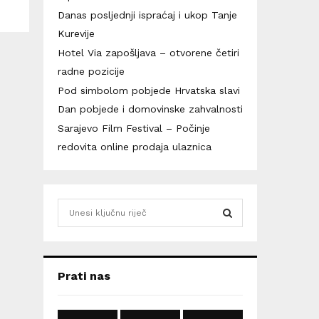
Danas posljednji ispraćaj i ukop Tanje
Kurevije
Hotel Via zapošljava – otvorene četiri
radne pozicije
Pod simbolom pobjede Hrvatska slavi
Dan pobjede i domovinske zahvalnosti
Sarajevo Film Festival – Počinje
redovita online prodaja ulaznica
S
e
a
S
r
c
E
Prati nas
h
f
A
o