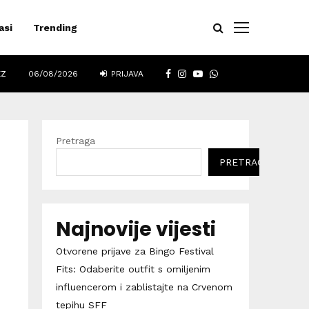
asi
Trending
FACEBOOK
INSTAGRAM
YOUTUBE
WHATSAPP
EZ
06/08/2026
PRIJAVA
Pretraga
PRETRAGA
Najnovije vijesti
Otvorene prijave za Bingo Festival
Fits: Odaberite outfit s omiljenim
influencerom i zablistajte na Crvenom
tepihu SFF