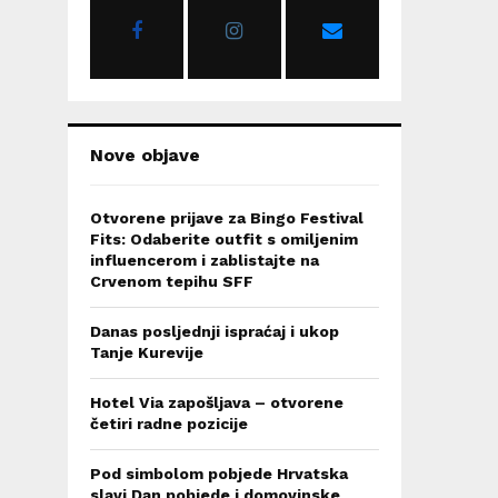
r
R
:
C
H
Nove objave
Otvorene prijave za Bingo Festival
Fits: Odaberite outfit s omiljenim
influencerom i zablistajte na
Crvenom tepihu SFF
Danas posljednji ispraćaj i ukop
Tanje Kurevije
Hotel Via zapošljava – otvorene
četiri radne pozicije
Pod simbolom pobjede Hrvatska
slavi Dan pobjede i domovinske