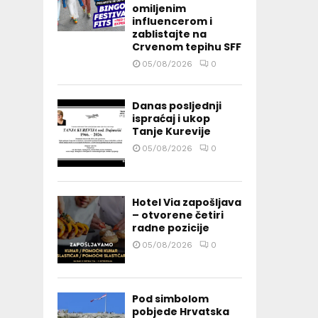
omiljenim
influencerom i
zablistajte na
Crvenom tepihu SFF
05/08/2026
0
Danas posljednji
ispraćaj i ukop
Tanje Kurevije
05/08/2026
0
Hotel Via zapošljava
– otvorene četiri
radne pozicije
05/08/2026
0
Pod simbolom
pobjede Hrvatska