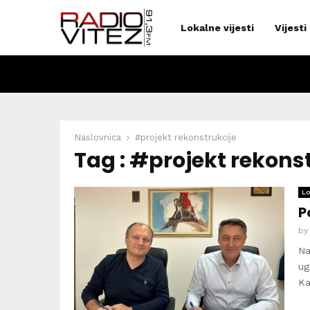
Lokalne vijesti
Vijesti
Naslovnica
#projekt rekonstrukcije
Tag : #projekt rekons
Lo
P
b
Na
ug
Ka