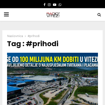
FACEBOOK
INSTAGRAM
YOUTUBE
WHATSAPP
PRIMARY
MENU
Naslovnica
#prihodi
Tag : #prihodi