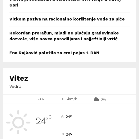
Gori
Vitkom poziva na racionalno korištenje vode za piće
Rekordan proračun, mladi ne plaćaju građevinske
dozvole, više novca porodiljama i najjeftiniji vrtić
Ena Rajković položila za crni pojas 1. DAN
Vitez
Vedro
53%
0.8km/h
0%
°
C
24
24
°
°
24