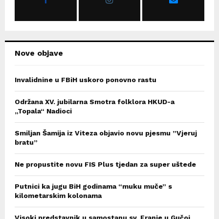
:
C
H
Nove objave
Invalidnine u FBiH uskoro ponovno rastu
Održana XV. jubilarna Smotra folklora HKUD-a
„Topala“ Nadioci
Smiljan Šamija iz Viteza objavio novu pjesmu ”Vjeruj
bratu”
Ne propustite novu FIS Plus tjedan za super uštede
Putnici ka jugu BiH godinama “muku muče” s
kilometarskim kolonama
Visoki predstavnik u samostanu sv. Franje u Gučoj