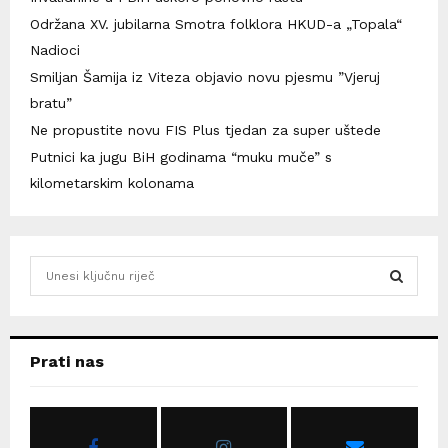
Održana XV. jubilarna Smotra folklora HKUD-a „Topala“
Nadioci
Smiljan Šamija iz Viteza objavio novu pjesmu ”Vjeruj
bratu”
Ne propustite novu FIS Plus tjedan za super uštede
Putnici ka jugu BiH godinama “muku muče” s
kilometarskim kolonama
S
e
a
S
r
c
E
Prati nas
h
f
A
o
r
R