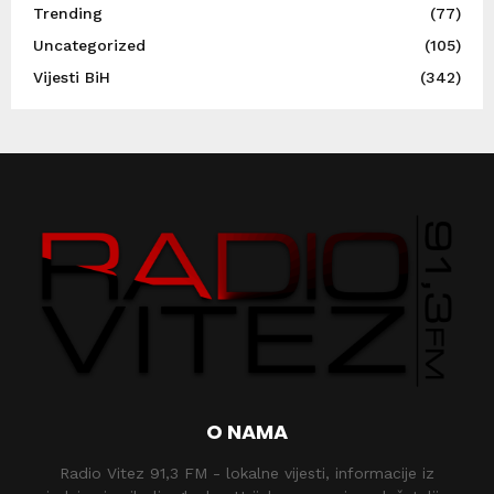
Trending
(77)
Uncategorized
(105)
Vijesti BiH
(342)
O NAMA
Radio Vitez 91,3 FM - lokalne vijesti, informacije iz