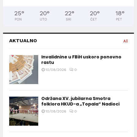
25
°
20
°
22
°
20
°
18
°
PON
UTO
SRI
ČET
PET
AKTUALNO
All
Invalidnine u FBiH uskoro ponovno
rastu
10/08/2026
0
Održana XV. jubilarna Smotra
folklora HKUD-a „Topala“ Nadioci
10/08/2026
0