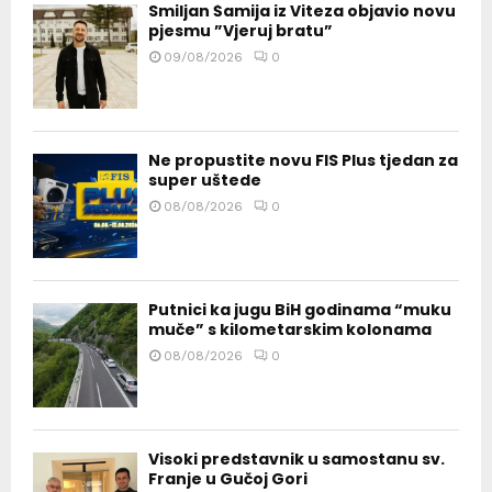
Smiljan Šamija iz Viteza objavio novu
pjesmu ”Vjeruj bratu”
09/08/2026
0
Ne propustite novu FIS Plus tjedan za
super uštede
08/08/2026
0
Putnici ka jugu BiH godinama “muku
muče” s kilometarskim kolonama
08/08/2026
0
Visoki predstavnik u samostanu sv.
Franje u Gučoj Gori