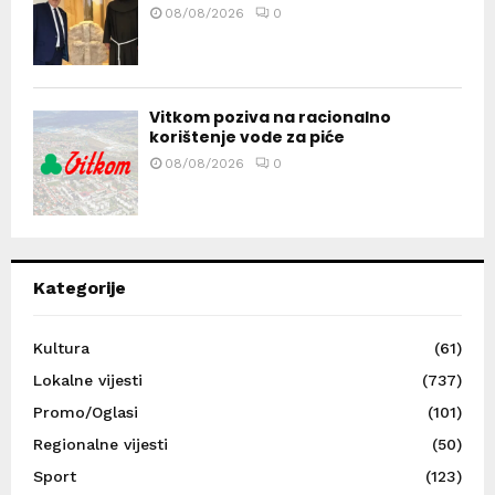
08/08/2026
0
Vitkom poziva na racionalno
korištenje vode za piće
08/08/2026
0
Kategorije
Kultura
(61)
Lokalne vijesti
(737)
Promo/Oglasi
(101)
Regionalne vijesti
(50)
Sport
(123)