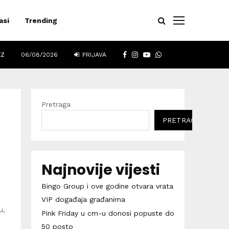
asi
Trending
FACEBOOK
INSTAGRAM
YOUTUBE
WHATSAPP
EZ
06/08/2026
PRIJAVA
Pretraga
PRETRAGA
Najnovije vijesti
Bingo Group i ove godine otvara vrata
VIP događaja građanima
u,
Pink Friday u cm-u donosi popuste do
50 posto