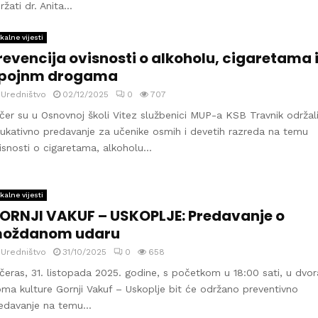
ržati dr. Anita...
kalne vijesti
revencija ovisnosti o alkoholu, cigaretama 
pojnm drogama
y
Uredništvo
02/12/2025
0
707
čer su u Osnovnoj školi Vitez službenici MUP-a KSB Travnik održal
ukativno predavanje za učenike osmih i devetih razreda na temu
isnosti o cigaretama, alkoholu...
kalne vijesti
ORNJI VAKUF – USKOPLJE: Predavanje o
oždanom udaru
y
Uredništvo
31/10/2025
0
658
čeras, 31. listopada 2025. godine, s početkom u 18:00 sati, u dvor
ma kulture Gornji Vakuf – Uskoplje bit će održano preventivno
edavanje na temu...