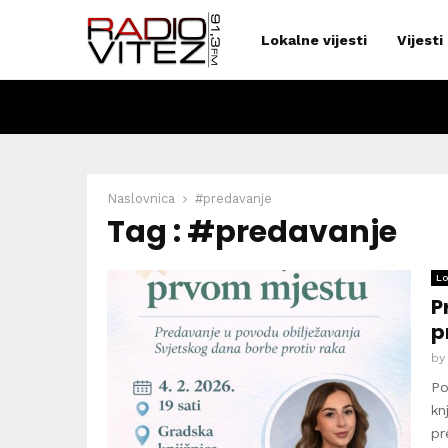
Lokalne vijesti
Vijesti
Naslovnica
#predavanje
Tag : #predavanje
Lo
P
p
b
Po
kn
pr