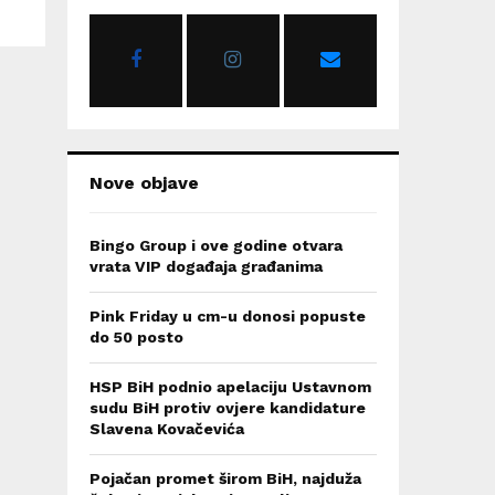
o
r
R
:
C
H
Nove objave
Bingo Group i ove godine otvara
vrata VIP događaja građanima
Pink Friday u cm-u donosi popuste
do 50 posto
HSP BiH podnio apelaciju Ustavnom
sudu BiH protiv ovjere kandidature
Slavena Kovačevića
Pojačan promet širom BiH, najduža