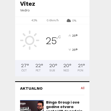
Vitez
Vedro
42%
0.6km/h
0%
°
25
C
25
°
°
25
27
°
22
°
20
°
20
°
21
°
ČET
PET
SUB
NED
PON
AKTUALNO
All
Bingo Group i ove
godine otvara