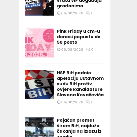
vrata VIP događaja
građanima
06/08/2026
0
Pink Friday u cm-u
donosi popuste do
50 posto
06/08/2026
0
HSP BiH podnio
apelaciju Ustavnom
sudu BiH protiv
ovjere kandidature
Slavena Kovačevića
06/08/2026
0
Pojačan promet
širom BiH, najduža
čekanja na izlazu iz
zemlje