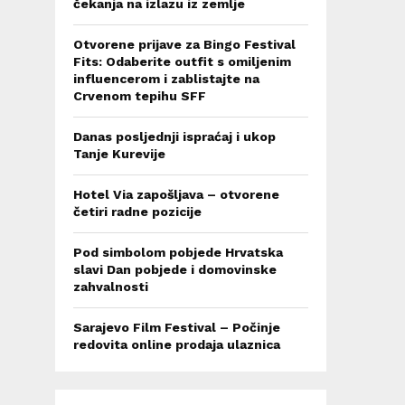
čekanja na izlazu iz zemlje
Otvorene prijave za Bingo Festival
Fits: Odaberite outfit s omiljenim
influencerom i zablistajte na
Crvenom tepihu SFF
Danas posljednji ispraćaj i ukop
Tanje Kurevije
Hotel Via zapošljava – otvorene
četiri radne pozicije
Pod simbolom pobjede Hrvatska
slavi Dan pobjede i domovinske
zahvalnosti
Sarajevo Film Festival – Počinje
redovita online prodaja ulaznica