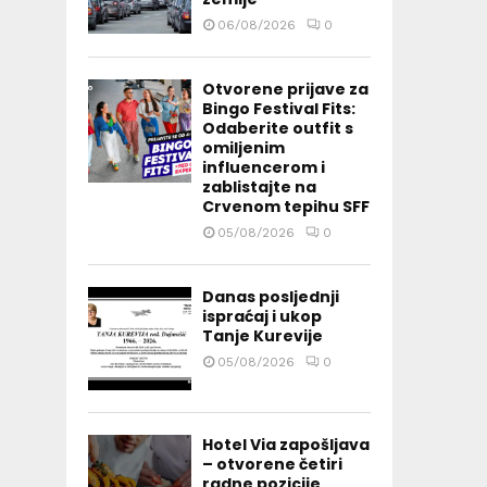
06/08/2026
0
Otvorene prijave za
Bingo Festival Fits:
Odaberite outfit s
omiljenim
influencerom i
zablistajte na
Crvenom tepihu SFF
05/08/2026
0
Danas posljednji
ispraćaj i ukop
Tanje Kurevije
05/08/2026
0
Hotel Via zapošljava
– otvorene četiri
radne pozicije