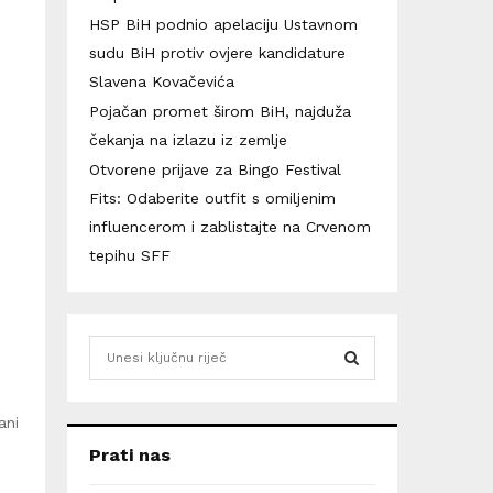
HSP BiH podnio apelaciju Ustavnom
sudu BiH protiv ovjere kandidature
Slavena Kovačevića
i
Pojačan promet širom BiH, najduža
čekanja na izlazu iz zemlje
Otvorene prijave za Bingo Festival
i
Fits: Odaberite outfit s omiljenim
influencerom i zablistajte na Crvenom
tepihu SFF
S
e
a
S
r
ani
c
E
Prati nas
h
f
A