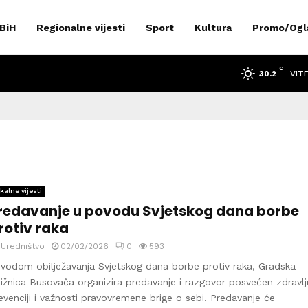
 BiH
Regionalne vijesti
Sport
Kultura
Promo/Ogl
C
VIT
30.2
kalne vijesti
redavanje u povodu Svjetskog dana borbe
rotiv raka
y
Uredništvo
02/02/2026
0
593
vodom obilježavanja Svjetskog dana borbe protiv raka, Gradska
jižnica Busovača organizira predavanje i razgovor posvećen zdravlj
evenciji i važnosti pravovremene brige o sebi. Predavanje će