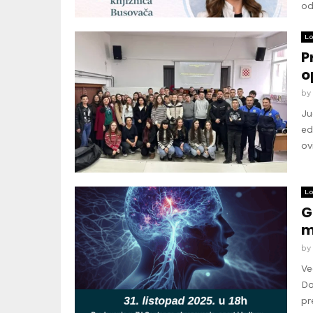
od
Lo
P
o
b
Ju
ed
ov
Lo
G
m
b
Ve
Do
pr