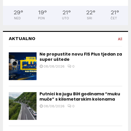
29
°
19
°
21
°
22
°
21
°
NED
PON
UTO
SRI
ČET
AKTUALNO
All
Ne propustite novu FIS Plus tjedan za
super uštede
08/08/2026
0
Putnici ka jugu BiH godinama “muku
muče” s kilometarskim kolonama
08/08/2026
0