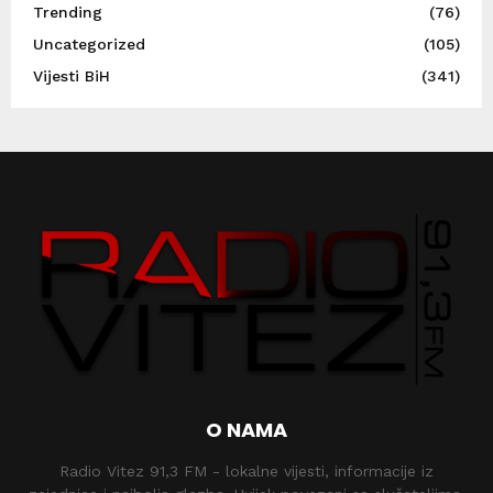
Trending
(76)
Uncategorized
(105)
Vijesti BiH
(341)
O NAMA
Radio Vitez 91,3 FM - lokalne vijesti, informacije iz