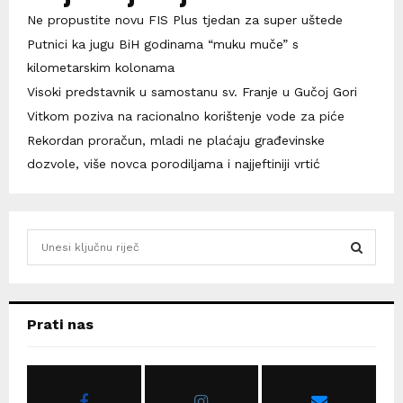
Ne propustite novu FIS Plus tjedan za super uštede
Putnici ka jugu BiH godinama “muku muče” s
kilometarskim kolonama
Visoki predstavnik u samostanu sv. Franje u Gučoj Gori
Vitkom poziva na racionalno korištenje vode za piće
Rekordan proračun, mladi ne plaćaju građevinske
dozvole, više novca porodiljama i najjeftiniji vrtić
S
e
a
S
r
c
E
Prati nas
h
f
A
o
r
R