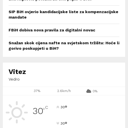
SIP BiH ovjerio kandidacijske liste za kompenzacijske
mandate
FBiH dobiva nova pravila za digitalni novac
Snažan skok cijena nafte na svjetskom tržištu: Hoće li
gorivo poskupjeti u BiH?
Vitez
Vedro
37%
2.6km/h
0%
°
C
30
30
°
°
30