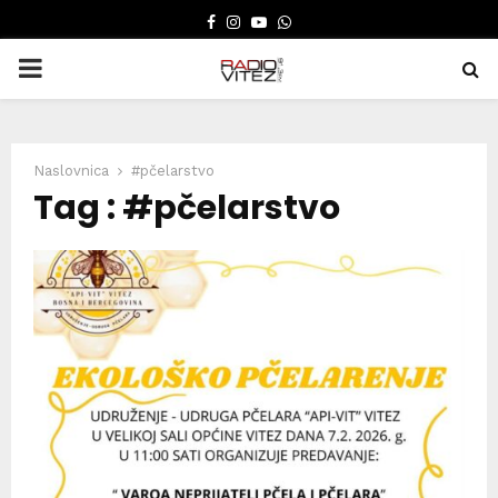
FACEBOOK
INSTAGRAM
YOUTUBE
WHATSAPP
PRIMARY
MENU
Naslovnica
#pčelarstvo
Tag : #pčelarstvo