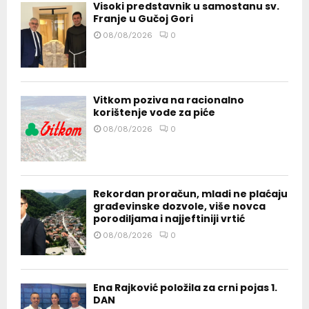
Visoki predstavnik u samostanu sv.
Franje u Gučoj Gori
08/08/2026
0
Vitkom poziva na racionalno
korištenje vode za piće
08/08/2026
0
Rekordan proračun, mladi ne plaćaju
građevinske dozvole, više novca
porodiljama i najjeftiniji vrtić
08/08/2026
0
Ena Rajković položila za crni pojas 1.
DAN