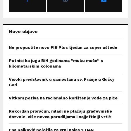
:
C
H
Nove objave
Ne propustite novu FIS Plus tjedan za super uštede
Putnici ka jugu BiH godinama “muku muče” s
kilometarskim kolonama
Visoki predstavnik u samostanu sv. Franje u Gučoj
Gori
Vitkom poziva na racionalno korištenje vode za piće
Rekordan proračun, mladi ne plaćaju građevinske
dozvole, više novca porodiljama i najjeftiniji vrtić
Ena Rajković položila za crni pojas 1. DAN