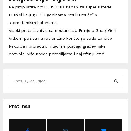
Ne propustite novu FIS Plus tjedan za super uštede
Putnici ka jugu BiH godinama “muku muče” s
kilometarskim kolonama
Visoki predstavnik u samostanu sv. Franje u Gučoj Gori
Vitkom poziva na racionalno korištenje vode za piće
Rekordan proračun, mladi ne plaćaju građevinske
dozvole, više novca porodiljama i najjeftiniji vrtić
S
e
a
S
r
c
E
Prati nas
h
f
A
o
r
R