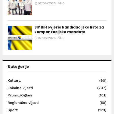
07/08/2026
0
SIP BiH ovjerio kandidacijske liste za
kompenzacijske mandate
07/08/2026
0
Kategorije
Kultura
(60)
Lokalne vijesti
(737)
Promo/Oglasi
(101)
Regionalne vijesti
(50)
Sport
(123)