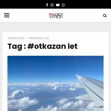
FACEBOOK
INSTAGRAM
YOUTUBE
WHATSAPP
PRIMARY
MENU
Naslovnica
#otkazan let
Tag : #otkazan let