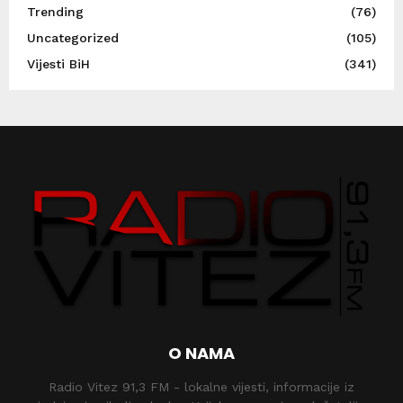
Trending
(76)
Uncategorized
(105)
Vijesti BiH
(341)
O NAMA
Radio Vitez 91,3 FM - lokalne vijesti, informacije iz