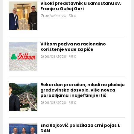
Visoki predstavnik u samostanu sv.
Franje u Gučoj Gori
08/08/2026
0
Vitkom poziva na racionalno
korištenje vode za piće
08/08/2026
0
Rekordan proračun, mladi ne plaćaju
građevinske dozvole, više novca
porodiljama i najjeftiniji vrtić
08/08/2026
0
Ena Rajković položila za crni pojas 1.
DAN