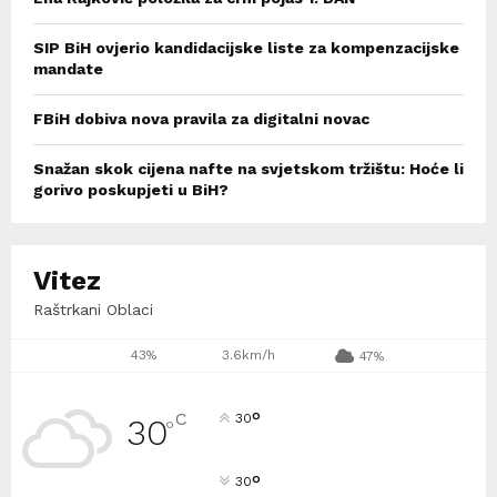
SIP BiH ovjerio kandidacijske liste za kompenzacijske
mandate
FBiH dobiva nova pravila za digitalni novac
Snažan skok cijena nafte na svjetskom tržištu: Hoće li
gorivo poskupjeti u BiH?
Vitez
Raštrkani Oblaci
43%
3.6km/h
47%
°
C
30
30
°
°
30