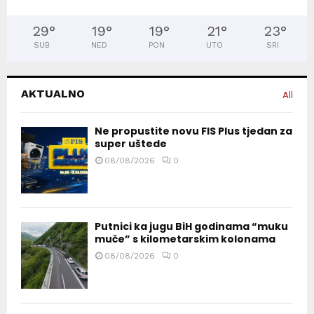
29
°
19
°
19
°
21
°
23
°
SUB
NED
PON
UTO
SRI
AKTUALNO
All
Ne propustite novu FIS Plus tjedan za
super uštede
08/08/2026
0
Putnici ka jugu BiH godinama “muku
muče” s kilometarskim kolonama
08/08/2026
0