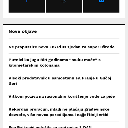
:
C
H
Nove objave
Ne propustite novu FIS Plus tjedan za super uštede
Putnici ka jugu BiH godinama “muku muče” s
kilometarskim kolonama
Visoki predstavnik u samostanu sv. Franje u Gučoj
Gori
Vitkom poziva na racionalno korištenje vode za piće
Rekordan proračun, mladi ne plaćaju građevinske
dozvole, više novca porodiljama i najjeftiniji vrtić
Ena Rajković položila za crni pojas 1. DAN