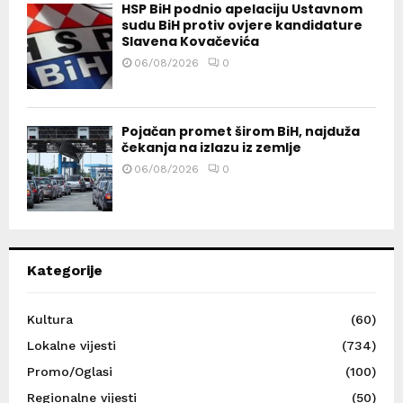
HSP BiH podnio apelaciju Ustavnom
sudu BiH protiv ovjere kandidature
Slavena Kovačevića
06/08/2026
0
Pojačan promet širom BiH, najduža
čekanja na izlazu iz zemlje
06/08/2026
0
Kategorije
Kultura
(60)
Lokalne vijesti
(734)
Promo/Oglasi
(100)
Regionalne vijesti
(50)