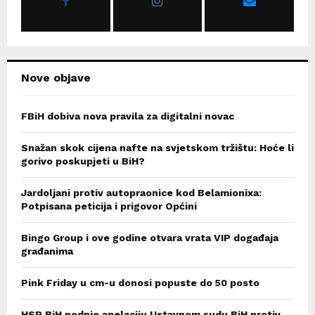
:
C
H
Nove objave
FBiH dobiva nova pravila za digitalni novac
Snažan skok cijena nafte na svjetskom tržištu: Hoće li
gorivo poskupjeti u BiH?
Jardoljani protiv autopraonice kod Belamionixa:
Potpisana peticija i prigovor Općini
Bingo Group i ove godine otvara vrata VIP događaja
građanima
Pink Friday u cm-u donosi popuste do 50 posto
HSP BiH podnio apelaciju Ustavnom sudu BiH protiv