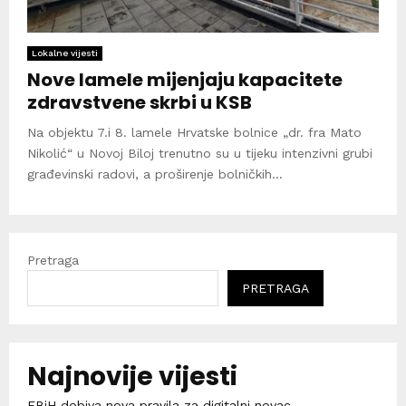
Lokalne vijesti
Nove lamele mijenjaju kapacitete
zdravstvene skrbi u KSB
Na objektu 7.i 8. lamele Hrvatske bolnice „dr. fra Mato
Nikolić“ u Novoj Biloj trenutno su u tijeku intenzivni grubi
građevinski radovi, a proširenje bolničkih...
Pretraga
PRETRAGA
Najnovije vijesti
FBiH dobiva nova pravila za digitalni novac