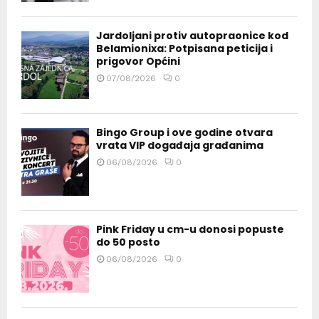
Jardoljani protiv autopraonice kod
Belamionixa: Potpisana peticija i
prigovor Općini
07/08/2026
0
Bingo Group i ove godine otvara
vrata VIP događaja građanima
06/08/2026
0
Pink Friday u cm-u donosi popuste
do 50 posto
06/08/2026
0