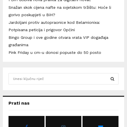
Snažan skok cijena nafte na svjetskom tržištu: Hoće li
gorivo poskupjeti u BiH?
Jardoljani protiv autopraonice kod Belamionixa:
Potpisana peticija i prigovor Općini
Bingo Group i ove godine otvara vrata VIP događaja
građanima
Pink Friday u cm-u donosi popuste do 50 posto
S
e
a
S
r
c
E
Prati nas
h
f
A
o
r
R