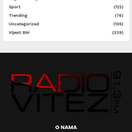
Sport
(122)
Trending
(76)
Uncategorized
(105)
Vijesti BiH
(339)
O NAMA