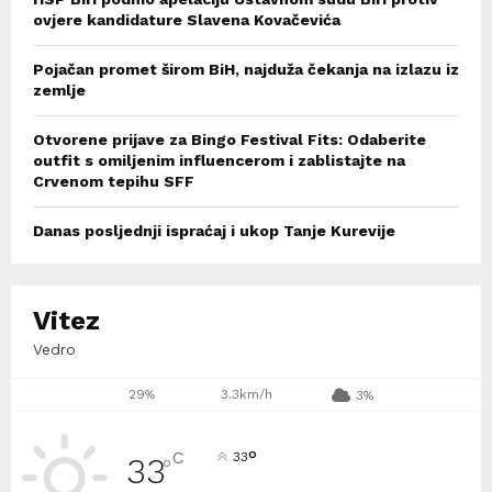
ovjere kandidature Slavena Kovačevića
Pojačan promet širom BiH, najduža čekanja na izlazu iz
zemlje
Otvorene prijave za Bingo Festival Fits: Odaberite
outfit s omiljenim influencerom i zablistajte na
Crvenom tepihu SFF
Danas posljednji ispraćaj i ukop Tanje Kurevije
Vitez
Vedro
29%
3.3km/h
3%
°
C
33
33
°