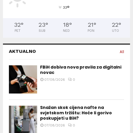
°
33
32
°
23
°
18
°
21
°
22
°
PET
SUB
NED
PON
UTO
AKTUALNO
All
FBiH dobiva nova pravila za digitalni
novac
07/08/2026
0
Snažan skok cijena nafte na
svjetskom tržištu: Hoće li gorivo
poskupjeti u BiH?
07/08/2026
0