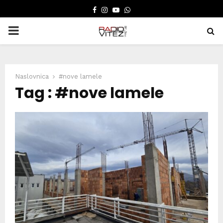
FACEBOOK
INSTAGRAM
YOUTUBE
WHATSAPP
PRIMARY
MENU
Naslovnica
#nove lamele
Tag : #nove lamele