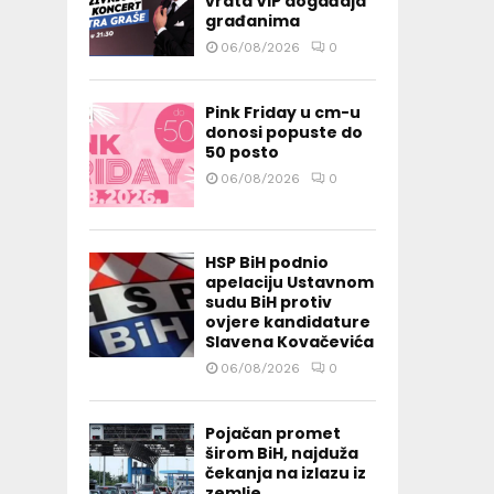
vrata VIP događaja
građanima
06/08/2026
0
Pink Friday u cm-u
donosi popuste do
50 posto
06/08/2026
0
HSP BiH podnio
apelaciju Ustavnom
sudu BiH protiv
ovjere kandidature
Slavena Kovačevića
06/08/2026
0
Pojačan promet
širom BiH, najduža
čekanja na izlazu iz
zemlje