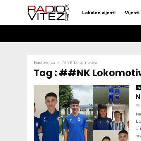
Lokalne vijesti
Vijesti
Naslovnica
##NK Lokomotiva
Tag : ##NK Lokomoti
Sp
N
b
Na
Lo
pr
hr