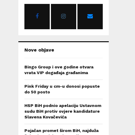
o
r
R
:
C
H
Nove objave
Bingo Group i ove godine otvara
vrata VIP događaja građanima
Pink Friday u cm-u donosi popuste
do 50 posto
HSP BiH podnio apelaciju Ustavnom
sudu BiH protiv ovjere kandidature
Slavena Kovačevića
Pojačan promet širom BiH, najduža