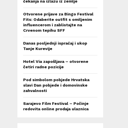
čekanja na izlazu iz zemlje
Otvorene prijave za Bingo Festival
Fits: Odaberite outfit s omiljenim
influencerom i zablistajte na
Crvenom tepihu SFF
Danas posljednji ispraćaj i ukop
Tanje Kurevije
Hotel Via zapošljava – otvorene
četiri radne pozicije
Pod simbolom pobjede Hrvatska
slavi Dan pobjede i domovinske
zahvalnosti
Sarajevo Film Festival – Počinje
redovita online prodaja ulaznica