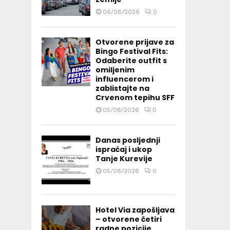
06/08/2026
0
Otvorene prijave za
Bingo Festival Fits:
Odaberite outfit s
omiljenim
influencerom i
zablistajte na
Crvenom tepihu SFF
05/08/2026
0
Danas posljednji
ispraćaj i ukop
Tanje Kurevije
05/08/2026
0
Hotel Via zapošljava
– otvorene četiri
radne pozicije