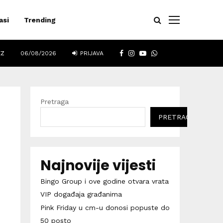
asi
Trending
FACEBOOK
INSTAGRAM
YOUTUBE
WHATSAPP
EZ
06/08/2026
PRIJAVA
Pretraga
PRETRAGA
Najnovije vijesti
Bingo Group i ove godine otvara vrata
VIP događaja građanima
Pink Friday u cm-u donosi popuste do
50 posto