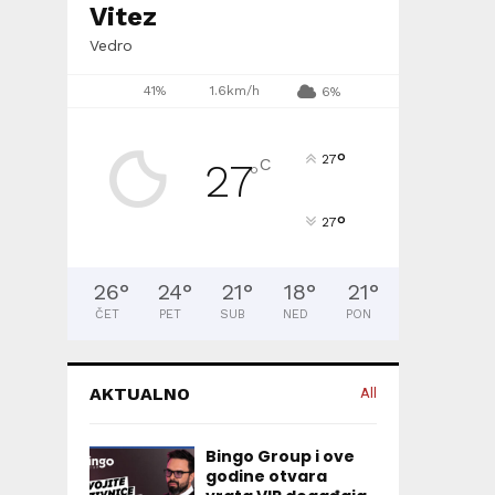
Vitez
Vedro
41%
1.6km/h
6%
°
27
C
27
°
°
27
26
°
24
°
21
°
18
°
21
°
ČET
PET
SUB
NED
PON
AKTUALNO
All
Bingo Group i ove
godine otvara