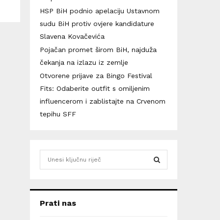
HSP BiH podnio apelaciju Ustavnom
sudu BiH protiv ovjere kandidature
Slavena Kovačevića
Pojačan promet širom BiH, najduža
čekanja na izlazu iz zemlje
Otvorene prijave za Bingo Festival
Fits: Odaberite outfit s omiljenim
influencerom i zablistajte na Crvenom
tepihu SFF
S
e
a
S
r
c
E
Prati nas
h
f
A