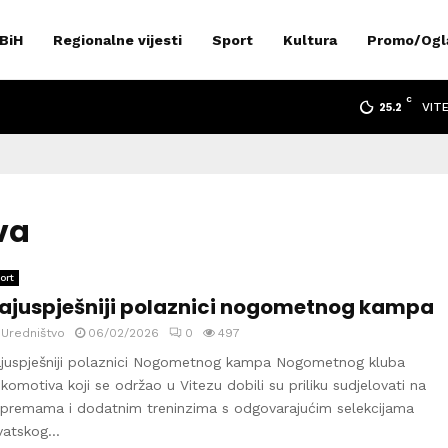
 BiH
Regionalne vijesti
Sport
Kultura
Promo/Ogl
C
VIT
25.2
va
ort
ajuspješniji polaznici nogometnog kampa
y
Uredništvo
06/02/2026
0
497
juspješniji polaznici Nogometnog kampa Nogometnog kluba
komotiva koji se održao u Vitezu dobili su priliku sudjelovati na
ipremama i dodatnim treninzima s odgovarajućim selekcijama
vatskog...