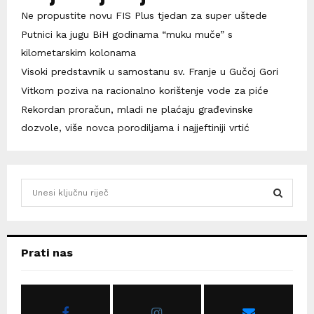
Ne propustite novu FIS Plus tjedan za super uštede
Putnici ka jugu BiH godinama “muku muče” s
kilometarskim kolonama
Visoki predstavnik u samostanu sv. Franje u Gučoj Gori
Vitkom poziva na racionalno korištenje vode za piće
Rekordan proračun, mladi ne plaćaju građevinske
dozvole, više novca porodiljama i najjeftiniji vrtić
S
e
a
S
r
c
E
Prati nas
h
f
A
o
r
R