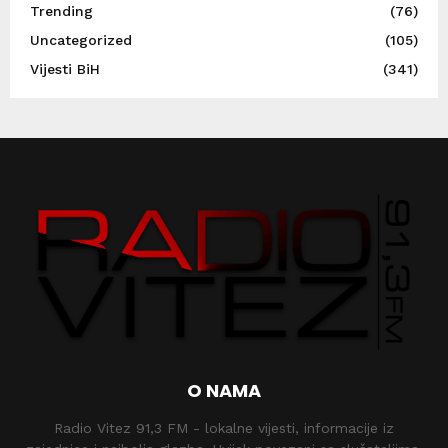
Trending
(76)
Uncategorized
(105)
Vijesti BiH
(341)
O NAMA
Radio Vitez 91,3 FM - lokalne vijesti, informacije iz