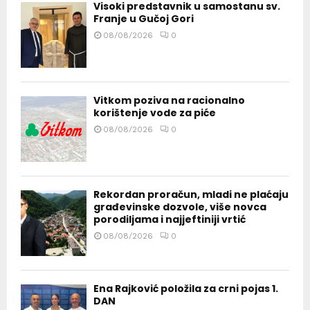
Visoki predstavnik u samostanu sv.
Franje u Gučoj Gori
08/08/2026
0
Vitkom poziva na racionalno
korištenje vode za piće
08/08/2026
0
Rekordan proračun, mladi ne plaćaju
građevinske dozvole, više novca
porodiljama i najjeftiniji vrtić
08/08/2026
0
Ena Rajković položila za crni pojas 1.
DAN