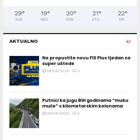
29
°
19
°
20
°
21
°
22
°
SUB
NED
PON
UTO
SRI
AKTUALNO
All
Ne propustite novu FIS Plus tjedan za
super uštede
08/08/2026
0
Putnici ka jugu BiH godinama “muku
muče” s kilometarskim kolonama
08/08/2026
0