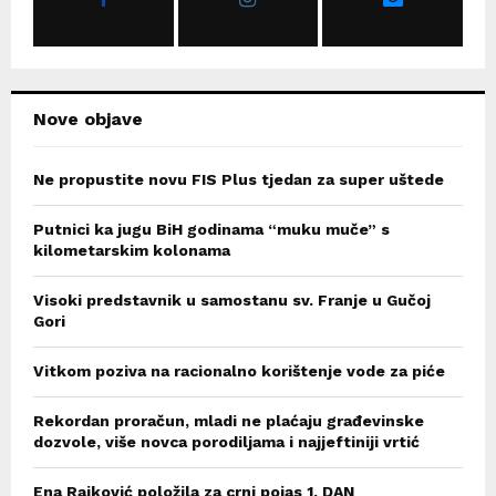
:
C
H
Nove objave
Ne propustite novu FIS Plus tjedan za super uštede
Putnici ka jugu BiH godinama “muku muče” s
kilometarskim kolonama
Visoki predstavnik u samostanu sv. Franje u Gučoj
Gori
Vitkom poziva na racionalno korištenje vode za piće
Rekordan proračun, mladi ne plaćaju građevinske
dozvole, više novca porodiljama i najjeftiniji vrtić
Ena Rajković položila za crni pojas 1. DAN