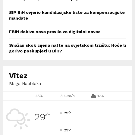
SIP BiH ovjerio kandidacijske liste za kompenzacijske
mandate
FBiH dobiva nova pravila za digitalni novac
Snažan skok cijena nafte na svjetskom tržištu: Hoće li
gorivo poskupjeti u BiH?
Vitez
Blaga Naoblaka
45%
3.4km/h
17%
°
C
29
29
°
°
29