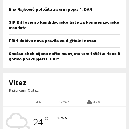
Ena Rajković položila za crni pojas 1. DAN
SIP BiH ovjerio kandidacijske liste za kompenzacijske
mandate
FBiH dobiva nova pravila za digitalni novac
Snažan skok cijena nafte na svjetskom tržištu: Hoće li
gorivo poskupjeti u BiH?
Vitez
Raštrkani Oblaci
61%
1km/h
49%
°
C
24
24
°