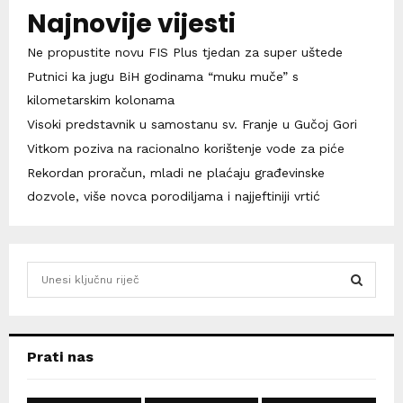
Najnovije vijesti
Ne propustite novu FIS Plus tjedan za super uštede
Putnici ka jugu BiH godinama “muku muče” s
kilometarskim kolonama
Visoki predstavnik u samostanu sv. Franje u Gučoj Gori
Vitkom poziva na racionalno korištenje vode za piće
Rekordan proračun, mladi ne plaćaju građevinske
dozvole, više novca porodiljama i najjeftiniji vrtić
S
e
a
S
r
c
E
Prati nas
h
f
A
o