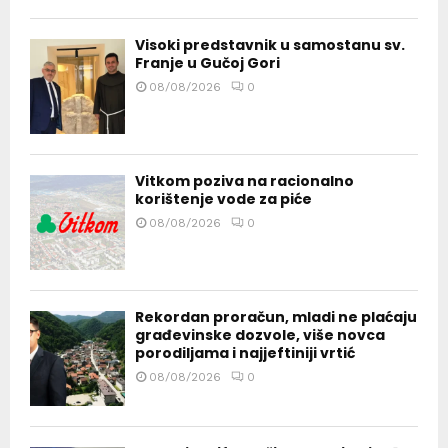
Visoki predstavnik u samostanu sv.
Franje u Gučoj Gori
08/08/2026
0
Vitkom poziva na racionalno
korištenje vode za piće
08/08/2026
0
Rekordan proračun, mladi ne plaćaju
građevinske dozvole, više novca
porodiljama i najjeftiniji vrtić
08/08/2026
0