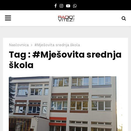
FACEBOOK
INSTAGRAM
YOUTUBE
WHATSAPP
PRIMARY
MENU
Naslovnica
#Mješovita srednja škola
Tag : #Mješovita srednja
škola