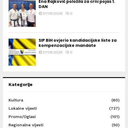
Ena Rajković položila za crni pojas 1.
DAN
07/08/2026
0
SIP BiH ovjerio kandidacijske liste za
kompenzacijske mandate
07/08/2026
0
Kategorije
Kultura
(60)
Lokalne vijesti
(737)
Promo/Oglasi
(101)
Regionalne vijesti
(50)