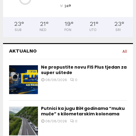
°
24
23
°
21
°
19
°
21
°
23
°
SUB
NED
PON
UTO
SRI
AKTUALNO
All
Ne propustite novu FIS Plus tjedan za
super uštede
08/08/2026
0
Putnici ka jugu BiH godinama “muku
muče” s kilometarskim kolonama
08/08/2026
0