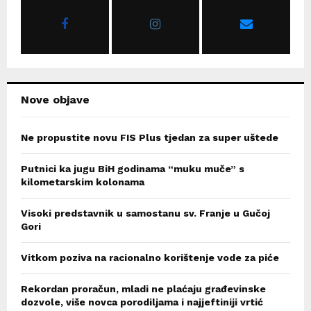
r
R
:
C
H
Nove objave
Ne propustite novu FIS Plus tjedan za super uštede
Putnici ka jugu BiH godinama “muku muče” s
kilometarskim kolonama
Visoki predstavnik u samostanu sv. Franje u Gučoj
Gori
Vitkom poziva na racionalno korištenje vode za piće
Rekordan proračun, mladi ne plaćaju građevinske
dozvole, više novca porodiljama i najjeftiniji vrtić