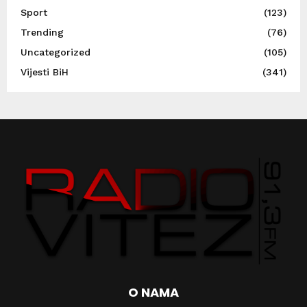
Sport
(123)
Trending
(76)
Uncategorized
(105)
Vijesti BiH
(341)
O NAMA