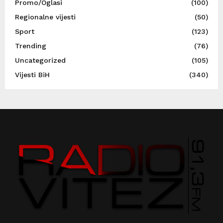
Promo/Oglasi
(100)
Regionalne vijesti
(50)
Sport
(123)
Trending
(76)
Uncategorized
(105)
Vijesti BiH
(340)