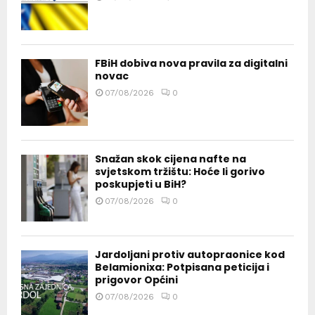
FBiH dobiva nova pravila za digitalni
novac
07/08/2026
0
Snažan skok cijena nafte na
svjetskom tržištu: Hoće li gorivo
poskupjeti u BiH?
07/08/2026
0
Jardoljani protiv autopraonice kod
Belamionixa: Potpisana peticija i
prigovor Općini
07/08/2026
0