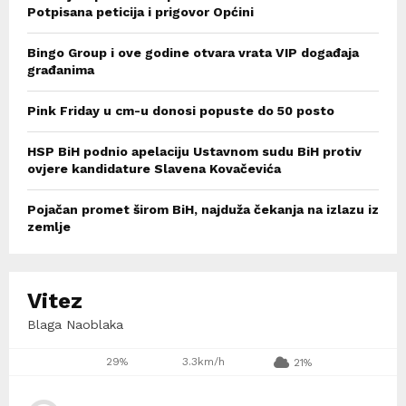
Potpisana peticija i prigovor Općini
Bingo Group i ove godine otvara vrata VIP događaja
građanima
Pink Friday u cm-u donosi popuste do 50 posto
HSP BiH podnio apelaciju Ustavnom sudu BiH protiv
ovjere kandidature Slavena Kovačevića
Pojačan promet širom BiH, najduža čekanja na izlazu iz
zemlje
Vitez
Blaga Naoblaka
29%
3.3km/h
21%