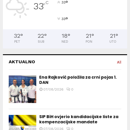
°
C
33
33
°
°
33
32
°
22
°
18
°
21
°
21
°
PET
SUB
NED
PON
UTO
AKTUALNO
All
Ena Rajković položila za crni pojas 1.
DAN
07/08/2026
0
SIP BiH ovjerio kandidacijske liste za
kompenzacijske mandate
07/08/2026
0