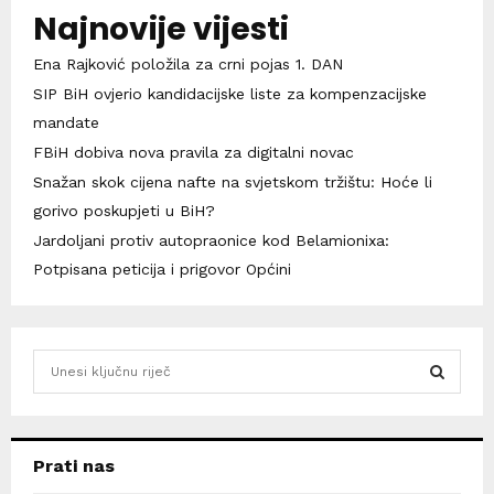
Najnovije vijesti
Ena Rajković položila za crni pojas 1. DAN
SIP BiH ovjerio kandidacijske liste za kompenzacijske
mandate
FBiH dobiva nova pravila za digitalni novac
Snažan skok cijena nafte na svjetskom tržištu: Hoće li
gorivo poskupjeti u BiH?
Jardoljani protiv autopraonice kod Belamionixa:
Potpisana peticija i prigovor Općini
S
e
a
S
r
c
E
Prati nas
h