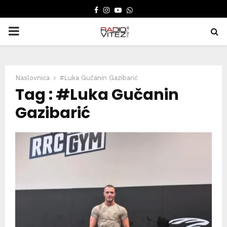
FACEBOOK
INSTAGRAM
YOUTUBE
WHATSAPP
PRIMARY
MENU
Naslovnica
#Luka Gučanin Gazibarić
Tag : #Luka Gučanin
Gazibarić