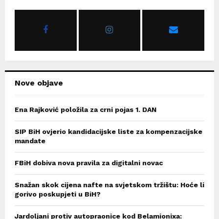
f
A
o
r
R
:
C
H
Nove objave
Ena Rajković položila za crni pojas 1. DAN
SIP BiH ovjerio kandidacijske liste za kompenzacijske
mandate
FBiH dobiva nova pravila za digitalni novac
Snažan skok cijena nafte na svjetskom tržištu: Hoće li
gorivo poskupjeti u BiH?
Jardoljani protiv autopraonice kod Belamionixa: