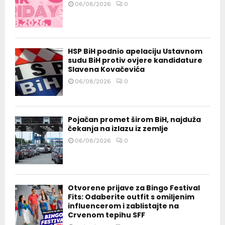
06/08/2026
0
HSP BiH podnio apelaciju Ustavnom
sudu BiH protiv ovjere kandidature
Slavena Kovačevića
06/08/2026
0
Pojačan promet širom BiH, najduža
čekanja na izlazu iz zemlje
06/08/2026
0
Otvorene prijave za Bingo Festival
Fits: Odaberite outfit s omiljenim
influencerom i zablistajte na
Crvenom tepihu SFF