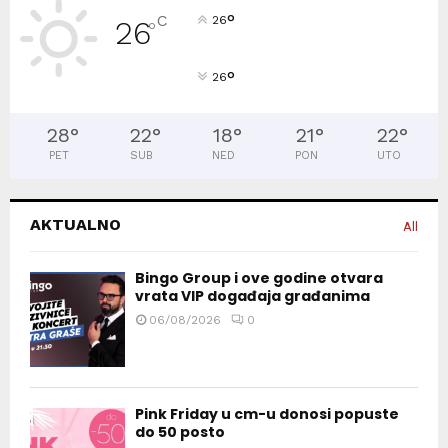
°
C
26
26
°
°
26
28
°
22
°
18
°
21
°
22
°
PET
SUB
NED
PON
UTO
AKTUALNO
All
Bingo Group i ove godine otvara
vrata VIP događaja građanima
06/08/2026
0
Pink Friday u cm-u donosi popuste
do 50 posto