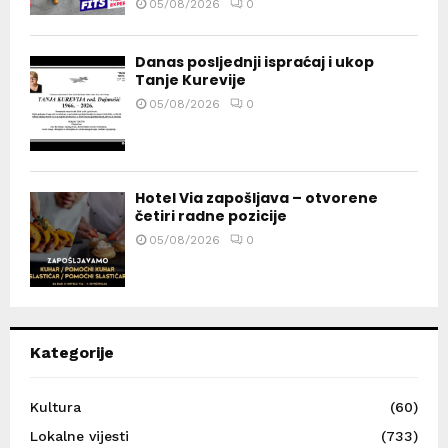
05/08/2026
0
Danas posljednji ispraćaj i ukop
Tanje Kurevije
05/08/2026
0
Hotel Via zapošljava – otvorene
četiri radne pozicije
05/08/2026
0
Kategorije
Kultura
(60)
Lokalne vijesti
(733)