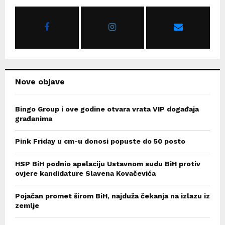
A
o
r
R
:
C
H
Nove objave
Bingo Group i ove godine otvara vrata VIP događaja
građanima
Pink Friday u cm-u donosi popuste do 50 posto
HSP BiH podnio apelaciju Ustavnom sudu BiH protiv
ovjere kandidature Slavena Kovačevića
Pojačan promet širom BiH, najduža čekanja na izlazu iz
zemlje