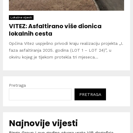
Lokalne vijesti
VITEZ: Asfaltirano više dionica
lokalnih cesta
Općina Vitez uspješno privodi kraju realizaciju projekta „I.
faza asfaltiranja 2025. godina (LOT 1 – LOT 24)”, u
okviru kojeg je tijekom protekla tri mjeseca...
Pretraga
PRETRAGA
Najnovije vijesti
Bingo Group i ove godine otvara vrata VIP događaja