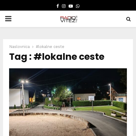
FACEBOOK
INSTAGRAM
YOUTUBE
WHATSAPP
PRIMARY
MENU
Naslovnica
#lokalne ceste
Tag : #lokalne ceste