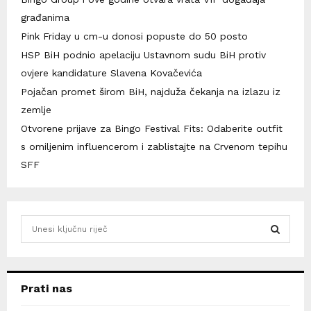
građanima
Pink Friday u cm-u donosi popuste do 50 posto
HSP BiH podnio apelaciju Ustavnom sudu BiH protiv
ovjere kandidature Slavena Kovačevića
Pojačan promet širom BiH, najduža čekanja na izlazu iz
zemlje
Otvorene prijave za Bingo Festival Fits: Odaberite outfit
s omiljenim influencerom i zablistajte na Crvenom tepihu
SFF
S
e
a
S
r
c
E
Prati nas
h
f