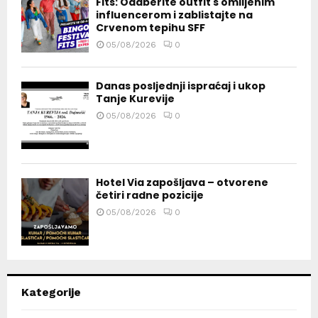
Fits: Odaberite outfit s omiljenim
influencerom i zablistajte na
Crvenom tepihu SFF
05/08/2026
0
Danas posljednji ispraćaj i ukop
Tanje Kurevije
05/08/2026
0
Hotel Via zapošljava – otvorene
četiri radne pozicije
05/08/2026
0
Kategorije