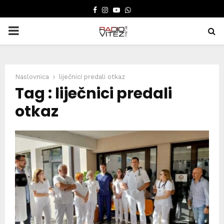
FACEBOOK
INSTAGRAM
YOUTUBE
WHATSAPP
PRIMARY
MENU
Naslovnica
liječnici predali otkaz
Tag : liječnici predali
otkaz