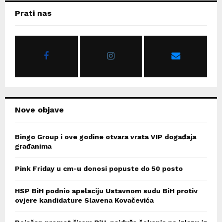
c
E
Prati nas
h
f
A
o
r
R
:
C
H
Nove objave
Bingo Group i ove godine otvara vrata VIP događaja
građanima
Pink Friday u cm-u donosi popuste do 50 posto
HSP BiH podnio apelaciju Ustavnom sudu BiH protiv
ovjere kandidature Slavena Kovačevića