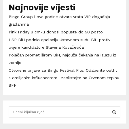
Najnovije vijesti
Bingo Group i ove godine otvara vrata VIP događaja
građanima
Pink Friday u cm-u donosi popuste do 50 posto
HSP BiH podnio apelaciju Ustavnom sudu BiH protiv
ovjere kandidature Slavena Kovačevića
Pojačan promet širom BiH, najduža čekanja na izlazu iz
zemlje
Otvorene prijave za Bingo Festival Fits: Odaberite outfit
s omiljenim influencerom i zablistajte na Crvenom tepihu
SFF
S
e
a
S
r