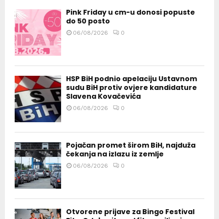
Pink Friday u cm-u donosi popuste
do 50 posto
06/08/2026
0
HSP BiH podnio apelaciju Ustavnom
sudu BiH protiv ovjere kandidature
Slavena Kovačevića
06/08/2026
0
Pojačan promet širom BiH, najduža
čekanja na izlazu iz zemlje
06/08/2026
0
Otvorene prijave za Bingo Festival