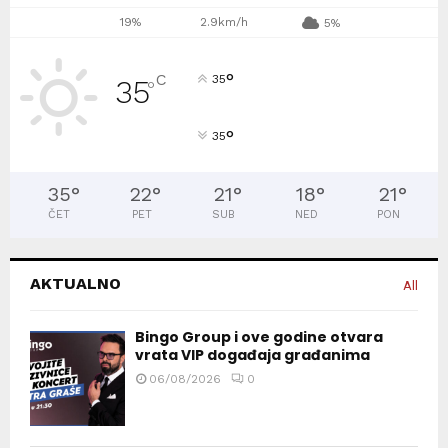
19%
2.9km/h
5%
°
C
35
35
°
°
35
35
°
22
°
21
°
18
°
21
°
ČET
PET
SUB
NED
PON
AKTUALNO
All
Bingo Group i ove godine otvara
vrata VIP događaja građanima
06/08/2026
0