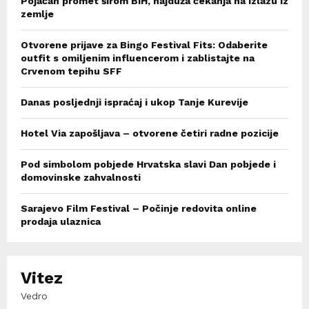
Pojačan promet širom BiH, najduža čekanja na izlazu iz
zemlje
Otvorene prijave za Bingo Festival Fits: Odaberite
outfit s omiljenim influencerom i zablistajte na
Crvenom tepihu SFF
Danas posljednji ispraćaj i ukop Tanje Kurevije
Hotel Via zapošljava – otvorene četiri radne pozicije
Pod simbolom pobjede Hrvatska slavi Dan pobjede i
domovinske zahvalnosti
Sarajevo Film Festival – Počinje redovita online
prodaja ulaznica
Vitez
Vedro