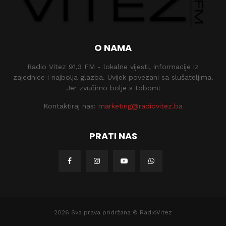
O NAMA
Radio Vitez 91,3 FM - lokalne vijesti, informacije iz
zajednice i najbolja glazba. Uvijek povezani sa slušateljima.
Jer zvučimo bolje s tobom!
Kontaktiraj nas:
marketing@radiovitez.ba
PRATI NAS
2026 Sva prava pridržana © RadioVitez