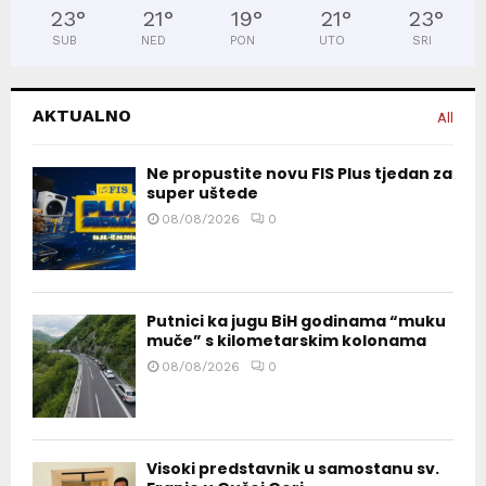
23
°
21
°
19
°
21
°
23
°
SUB
NED
PON
UTO
SRI
AKTUALNO
All
Ne propustite novu FIS Plus tjedan za
super uštede
08/08/2026
0
Putnici ka jugu BiH godinama “muku
muče” s kilometarskim kolonama
08/08/2026
0
Visoki predstavnik u samostanu sv.