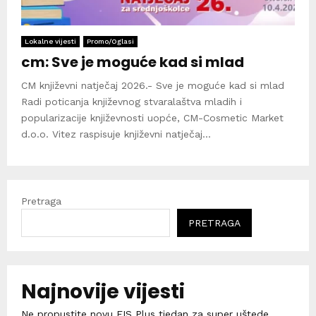
Lokalne vijesti
Promo/Oglasi
cm: Sve je moguće kad si mlad
CM književni natječaj 2026.- Sve je moguće kad si mlad
Radi poticanja književnog stvaralaštva mladih i
popularizacije književnosti uopće, CM-Cosmetic Market
d.o.o. Vitez raspisuje književni natječaj...
Pretraga
PRETRAGA
Najnovije vijesti
Ne propustite novu FIS Plus tjedan za super uštede