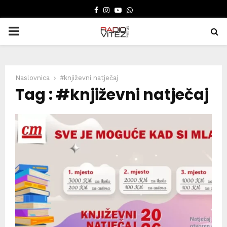
FACEBOOK
INSTAGRAM
YOUTUBE
WHATSAPP
PRIMARY
MENU
Naslovnica
#književni natječaj
Tag : #književni natječaj