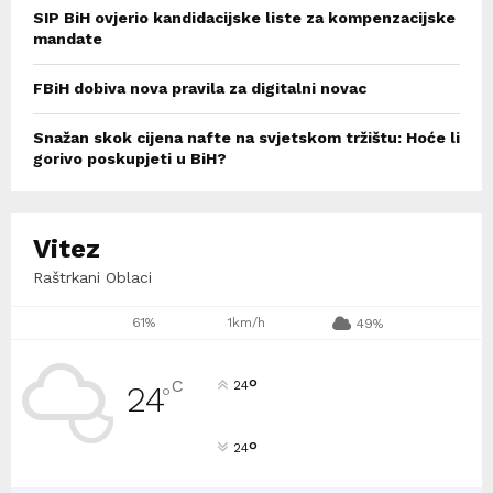
SIP BiH ovjerio kandidacijske liste za kompenzacijske
mandate
FBiH dobiva nova pravila za digitalni novac
Snažan skok cijena nafte na svjetskom tržištu: Hoće li
gorivo poskupjeti u BiH?
Vitez
Raštrkani Oblaci
61%
1km/h
49%
°
C
24
24
°
°
24