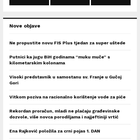
C
H
Nove objave
Ne propustite novu FIS Plus tjedan za super uštede
Putnici ka jugu BiH godinama “muku muče” s
kilometarskim kolonama
Visoki predstavnik u samostanu sv. Franje u Gučoj
Gori
Vitkom poziva na racionalno korištenje vode za piće
Rekordan proračun, mladi ne plaćaju građevinske
dozvole, više novca porodiljama i najjeftiniji vrtić
Ena Rajković položila za crni pojas 1. DAN