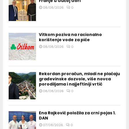
Franje u Gučoj Gori
08/08/2026
0
Vitkom poziva na racionalno
korištenje vode za piće
08/08/2026
0
Rekordan proračun, mladi ne plaćaju
građevinske dozvole, više novca
porodiljama i najjeftiniji vrtić
08/08/2026
0
Ena Rajković položila za crni pojas 1.
DAN
07/08/2026
0