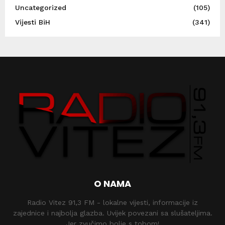
Uncategorized
(105)
Vijesti BiH
(341)
O NAMA
Radio Vitez 91,3 FM - lokalne vijesti, informacije iz
zajednice i najbolja glazba. Uvijek povezani sa slušateljima.
Jer zvučimo bolje s tobom!