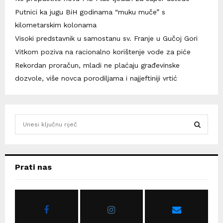
Putnici ka jugu BiH godinama “muku muče” s
kilometarskim kolonama
Visoki predstavnik u samostanu sv. Franje u Gučoj Gori
Vitkom poziva na racionalno korištenje vode za piće
Rekordan proračun, mladi ne plaćaju građevinske
dozvole, više novca porodiljama i najjeftiniji vrtić
S
e
a
S
r
c
E
Prati nas
h
f
A
o
r
R
: