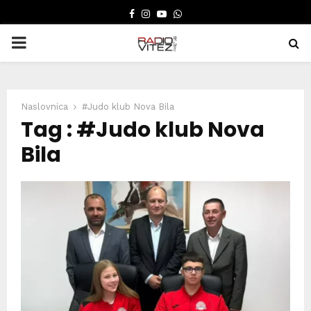
FACEBOOK
INSTAGRAM
YOUTUBE
WHATSAPP
PRIMARY
MENU
Naslovnica
#Judo klub Nova Bila
Tag : #Judo klub Nova
Bila