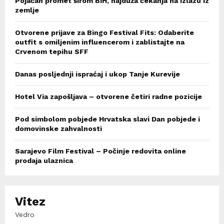
Pojačan promet širom BiH, najduža čekanja na izlazu iz
zemlje
Otvorene prijave za Bingo Festival Fits: Odaberite
outfit s omiljenim influencerom i zablistajte na
Crvenom tepihu SFF
Danas posljednji ispraćaj i ukop Tanje Kurevije
Hotel Via zapošljava – otvorene četiri radne pozicije
Pod simbolom pobjede Hrvatska slavi Dan pobjede i
domovinske zahvalnosti
Sarajevo Film Festival – Počinje redovita online
prodaja ulaznica
Vitez
Vedro