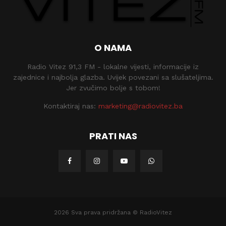
O NAMA
Radio Vitez 91,3 FM - lokalne vijesti, informacije iz
zajednice i najbolja glazba. Uvijek povezani sa slušateljima.
Jer zvučimo bolje s tobom!
Kontaktiraj nas:
marketing@radiovitez.ba
PRATI NAS
2026 Sva prava pridržana © RadioVitez