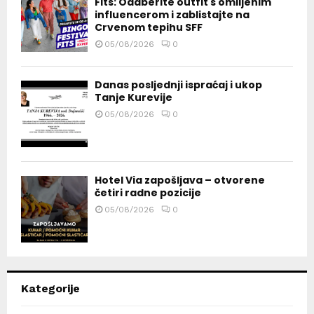
Fits: Odaberite outfit s omiljenim
influencerom i zablistajte na
Crvenom tepihu SFF
05/08/2026
0
Danas posljednji ispraćaj i ukop
Tanje Kurevije
05/08/2026
0
Hotel Via zapošljava – otvorene
četiri radne pozicije
05/08/2026
0
Kategorije