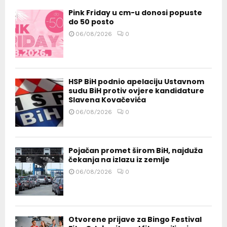
Pink Friday u cm-u donosi popuste
do 50 posto
06/08/2026
0
HSP BiH podnio apelaciju Ustavnom
sudu BiH protiv ovjere kandidature
Slavena Kovačevića
06/08/2026
0
Pojačan promet širom BiH, najduža
čekanja na izlazu iz zemlje
06/08/2026
0
Otvorene prijave za Bingo Festival