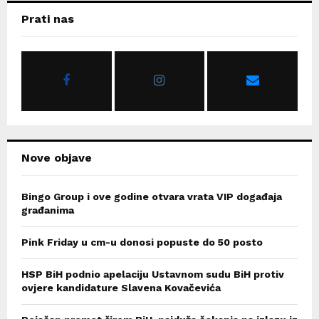
c
E
Prati nas
h
f
A
o
r
R
:
C
H
Nove objave
Bingo Group i ove godine otvara vrata VIP događaja
građanima
Pink Friday u cm-u donosi popuste do 50 posto
HSP BiH podnio apelaciju Ustavnom sudu BiH protiv
ovjere kandidature Slavena Kovačevića