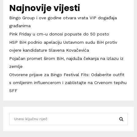
Najnovije vijesti
Bingo Group i ove godine otvara vrata VIP događaja
građanima
Pink Friday u cm-u donosi popuste do 50 posto
HSP BiH podnio apelaciju Ustavnom sudu BiH protiv
ovjere kandidature Slavena Kovačevića
Pojačan promet širom BiH, najduža čekanja na izlazu iz
zemlje
Otvorene prijave za Bingo Festival Fits: Odaberite outfit
s omiljenim influencerom i zablistajte na Crvenom tepihu
SFF
S
e
a
S
r