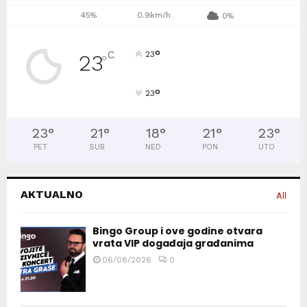
45%
0.9km/h
0%
°
C
23
23
°
°
23
23
°
21
°
18
°
21
°
23
°
PET
SUB
NED
PON
UTO
AKTUALNO
All
Bingo Group i ove godine otvara
vrata VIP događaja građanima
06/08/2026
0