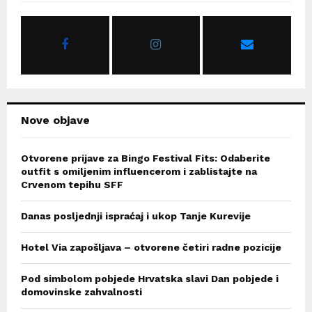
f
A
o
r
R
:
C
H
Nove objave
Otvorene prijave za Bingo Festival Fits: Odaberite
outfit s omiljenim influencerom i zablistajte na
Crvenom tepihu SFF
Danas posljednji ispraćaj i ukop Tanje Kurevije
Hotel Via zapošljava – otvorene četiri radne pozicije
Pod simbolom pobjede Hrvatska slavi Dan pobjede i
domovinske zahvalnosti