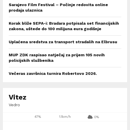
Sarajevo Film Festival – Počinje redovita online
prodaja ulaznica
Korak bliže SEPA-i: Bradara potpisala set financijskih
zakona, uštede do 100 milijuna eura godišnje
Uplaćena sredstva za transport stradalih na Elbrusu
MUP ZDK raspisao natječaj za prijem 105 novih
policijskih službenika
Večeras završnica turnira Robertovo 2026.
Vitez
Vedro
47%
1.1km/h
0%