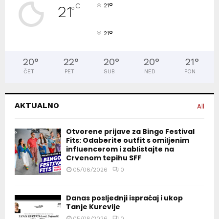
°
C
21
21
°
°
21
20
°
22
°
20
°
20
°
21
°
ČET
PET
SUB
NED
PON
AKTUALNO
All
Otvorene prijave za Bingo Festival
Fits: Odaberite outfit s omiljenim
influencerom i zablistajte na
Crvenom tepihu SFF
05/08/2026
0
Danas posljednji ispraćaj i ukop
Tanje Kurevije
05/08/2026
0