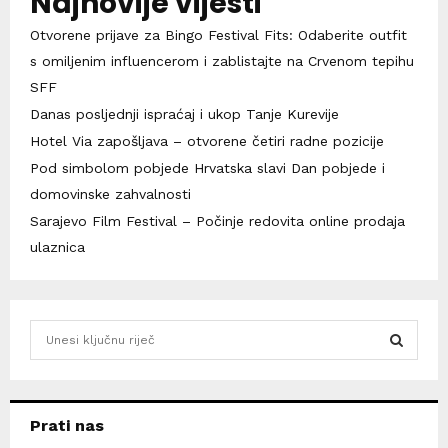
Najnovije vijesti
Otvorene prijave za Bingo Festival Fits: Odaberite outfit
s omiljenim influencerom i zablistajte na Crvenom tepihu
SFF
Danas posljednji ispraćaj i ukop Tanje Kurevije
Hotel Via zapošljava – otvorene četiri radne pozicije
Pod simbolom pobjede Hrvatska slavi Dan pobjede i
domovinske zahvalnosti
Sarajevo Film Festival – Počinje redovita online prodaja
ulaznica
S
e
a
S
r
c
E
Prati nas
h