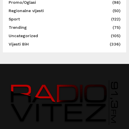
Promo/Oglasi
(98)
Regionalne vijesti
(50)
Sport
(122)
Trending
(75)
Uncategorized
(105)
Vijesti BiH
(336)