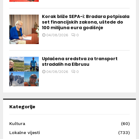
Korak bliže SEPA-i: Bradara potpisala
set financijskih zakona, uštede do
100 milijuna eura godišnje
04/08/2026
0
Uplaćena sredstva za transport
stradalih na Elbrusu
04/08/2026
0
Kategorije
Kultura
(60)
Lokalne vijesti
(733)