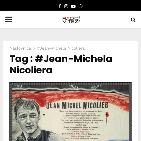
FACEBOOK
INSTAGRAM
YOUTUBE
WHATSAPP
PRIMARY
MENU
Naslovnica
#Jean-Michela Nicoliera
Tag : #Jean-Michela
Nicoliera