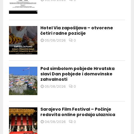
Hotel Via zapošljava – otvorene
četiri radne pozicije
05/08/2026
0
Pod simbolom pobjede Hrvatska
slavi Dan pobjede i domovinske
zahvalnosti
05/08/2026
0
Sarajevo Film Festival – Počinje
redovita online prodaja ulaznica
04/08/2026
0