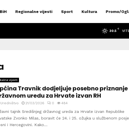
 BiH
Regionalne vijesti
Sport
Kultura
Promo/Ogl
C
VIT
30.5
a
kalne vijesti
pćina Travnik dodjeljuje posebno priznanje
ržavnom uredu za Hrvate izvan RH
y
Uredništvo
21/03/2026
0
484
žavni tajnik Središnjeg državnog ureda za Hrvate izvan Republike
vatske Zvonko Milas, boravit će 24. i 25. ožujka u službenom posj
sni i Hercegovini. Kako...