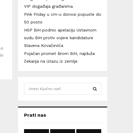
VIP događaja građanima
Pink Friday u cm-u donosi popuste do
50 posto
HSP BiH podnio apelaciju Ustavnom
sudu BiH protiv ovjere kandidature
Slavena Kovačevića
lo
Pojačan promet širom BiH, najduža
lu
čekanja na izlazu iz zemlje
S
e
a
S
r
c
E
Prati nas
h
f
A
o