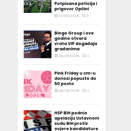
Potpisana peticija i
prigovor Općini
07/08/2026
0
Bingo Group i ove
godine otvara
vrata VIP događaja
građanima
06/08/2026
0
Pink Friday u cm-u
donosi popuste do
50 posto
06/08/2026
0
HSP BiH podnio
apelaciju Ustavnom
sudu BiH protiv
ovjere kandidature