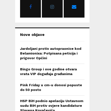
r
R
:
C
H
Nove objave
Jardoljani protiv autopraonice kod
Belamionixa: Potpisana peticija i
prigovor Općini
Bingo Group i ove godine otvara
vrata VIP događaja građanima
Pink Friday u cm-u donosi popuste
do 50 posto
HSP BiH podnio apelaciju Ustavnom
sudu BiH protiv ovjere kandidature
Slavena Kovačevića