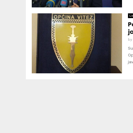
Lo
P
j
b
Su
Op
ja