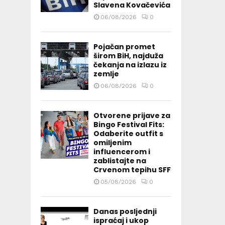
Slavena Kovačevića
06/08/2026
0
Pojačan promet
širom BiH, najduža
čekanja na izlazu iz
zemlje
06/08/2026
0
Otvorene prijave za
Bingo Festival Fits:
Odaberite outfit s
omiljenim
influencerom i
zablistajte na
Crvenom tepihu SFF
05/08/2026
0
Danas posljednji
ispraćaj i ukop