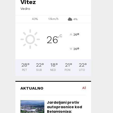
Vitez
Vedro
43%
1.1km/h
4%
°
26
C
26
°
°
26
28
°
22
°
18
°
21
°
22
°
PET
SUB
NED
PON
UTO
AKTUALNO
All
Jardoljani protiv
autopraonice kod
Belamionixa: