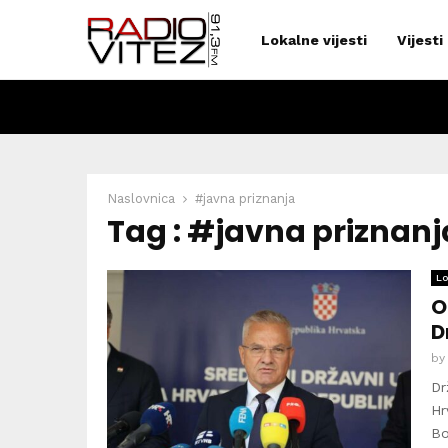
Lokalne vijesti
Vijesti
Naslovnica
#javna priznanja
Tag : #javna priznanj
Lo
O
D
b
Dr
Hr
Bo