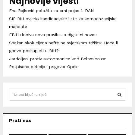
Najnovije vijesti
Ena Rajković položila za crni pojas 1. DAN
SIP BiH ovjerio kandidacijske liste za kompenzacijske
mandate
FBiH dobiva nova pravila za digitalni novac
Snažan skok cijena nafte na svjetskom tržištu: Hoće li
gorivo poskupjeti u BiH?
Jardoljani protiv autopraonice kod Belamionixa:
Potpisana peticija i prigovor Općini
S
e
a
S
r
c
E
Prati nas
h
f
A