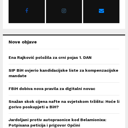
o
r
R
:
C
H
Nove objave
Ena Rajković položila za crni pojas 1. DAN
SIP BiH ovjerio kandidacijske liste za kompenzacijske
mandate
FBiH dobiva nova pravila za digitalni novac
Snažan skok cijena nafte na svjetskom tržištu: Hoće li
gorivo poskupjeti u BiH?
Jardoljani protiv autopraonice kod Belamionixa:
Potpisana peticija i prigovor Općini