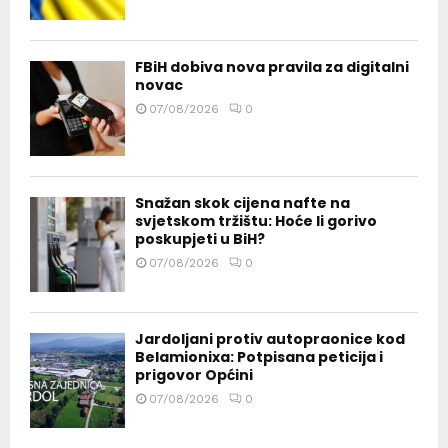
FBiH dobiva nova pravila za digitalni
novac
07/08/2026
0
Snažan skok cijena nafte na
svjetskom tržištu: Hoće li gorivo
poskupjeti u BiH?
07/08/2026
0
Jardoljani protiv autopraonice kod
Belamionixa: Potpisana peticija i
prigovor Općini
07/08/2026
0