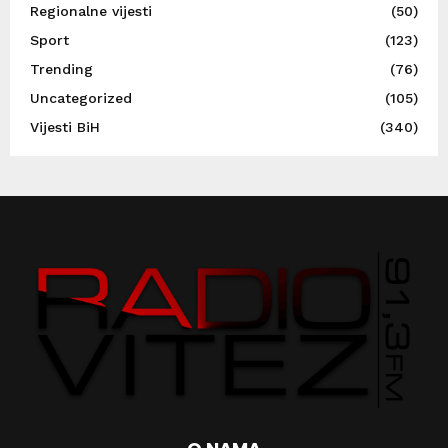
Regionalne vijesti
(50)
Sport
(123)
Trending
(76)
Uncategorized
(105)
Vijesti BiH
(340)