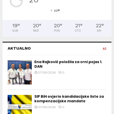
°
20
19
°
20
°
20
°
21
°
22
°
SUB
NED
PON
UTO
SRI
AKTUALNO
All
Ena Rajković položila za crni pojas 1.
DAN
07/08/2026
0
SIP BiH ovjerio kandidacijske liste za
kompenzacijske mandate
07/08/2026
0