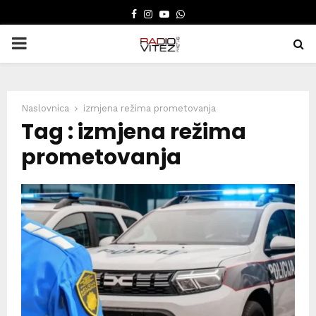
FACEBOOK
INSTAGRAM
YOUTUBE
WHATSAPP
PRIMARY
MENU
Naslovnica
izmjena režima prometovanja
Tag : izmjena režima
prometovanja