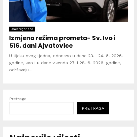
Uncategorized
Izmjena režima prometa- Sv. Ivo i
516. dani Ajvatovice
U tijeku ovog tjedna, odnosno u dane 23. i 24. 6. 2026.
godine, kao i u dane vikenda 27. i 28. 6. 2026. godine,
održavaju...
Pretraga
PRETRAGA