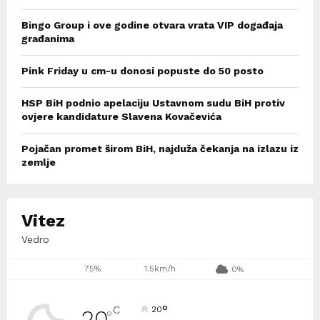
Bingo Group i ove godine otvara vrata VIP događaja
građanima
Pink Friday u cm-u donosi popuste do 50 posto
HSP BiH podnio apelaciju Ustavnom sudu BiH protiv
ovjere kandidature Slavena Kovačevića
Pojačan promet širom BiH, najduža čekanja na izlazu iz
zemlje
Vitez
Vedro
75%
1.5km/h
0%
°
C
20
20
°